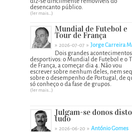
diz-se dificilmente removíveis do
desencanto público.
(ler mais...)
Mundial de Futebol e
Tour de França
»
»
Jorge Carreira M
2026-07-07
Dois grandes acontecimentos
desportivos: o Mundial de Futebol e o 
de França, a começar dia 4. Não vou
escrever sobre nenhum deles, nem se
sobre o desempenho de Portugal, de q
só conheço o da fase de grupos.
(ler mais...)
Julgam-se donos disto
tudo
»
»
António Gomes
2026-06-20