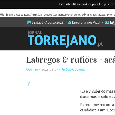
Este site utiliza cookies para lhe propo
Warning
: file_get_contents(http://api.facebook.com/restserver.php?method=links.getStats&urls=jor
Sexta, 07 Agosto 2026 •
Directora: Inês Vidal •
Est
Labregos & rufiões - ac
Opinião
»
»
Acácio Gouveia
2026-06-07
(...) e vi subir do ma
diademas, e sobre as
Parece mesmo um arg
candidato a um sucess