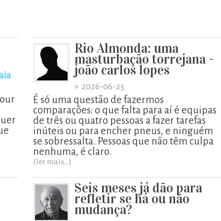
Rio Almonda: uma
masturbação torrejana -
joão carlos lopes
aia
»
2026-06-23
Tour
É só uma questão de fazermos
comparações: o que falta para aí é equipas
quer
de três ou quatro pessoas a fazer tarefas
ue
inúteis ou para encher pneus, e ninguém
se sobressalta. Pessoas que não têm culpa
nenhuma, é claro.
(ler mais...)
Seis meses já dão para
refletir se há ou não
mudança?