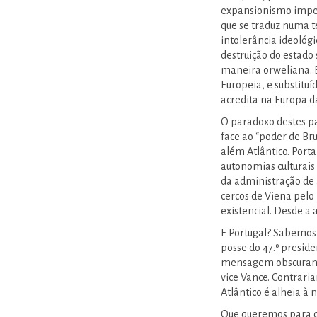
expansionismo imper
que se traduz numa t
intolerância ideológic
destruição do estado 
maneira orweliana. E
Europeia, e substitu
acredita na Europa da
O paradoxo destes p
face ao “poder de Bru
além Atlântico. Port
autonomias culturais
da administração de 
cercos de Viena pel
existencial. Desde a
E Portugal? Sabemos q
posse do 47.º presid
mensagem obscurantis
vice Vance. Contraria
Atlântico é alheia à 
Que queremos para o