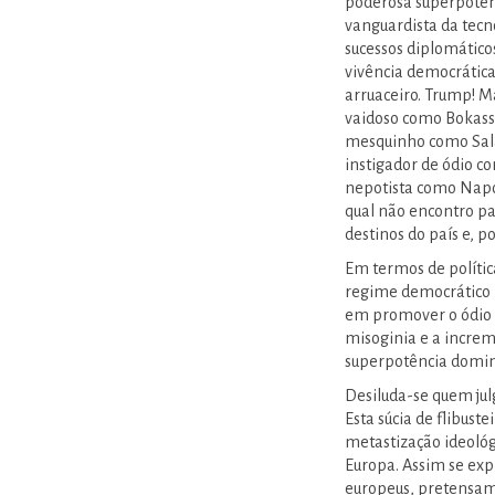
poderosa superpotên
vanguardista da tecn
sucessos diplomáticos
vivência democrática
arruaceiro. Trump! M
vaidoso como Bokass
mesquinho como Sala
instigador de ódio c
nepotista como Napo
qual não encontro pa
destinos do país e, p
Em termos de polític
regime democrático 
em promover o ódio e
misoginia e a increm
superpotência domin
Desiluda-se quem jul
Esta súcia de flibust
metastização ideológ
Europa. Assim se exp
europeus, pretensamen