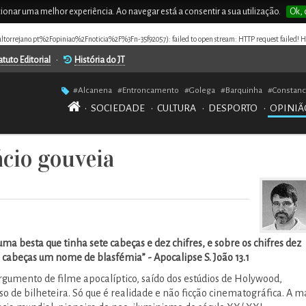
rcionar uma melhor experiência. Ao navegar está a consentir a sua utilização.
Ok, 
naltorrejano.pt%2Fopiniao%2Fnoticia%2F%3Fn-35f92057): failed to open stream: HTTP request failed! H
atuto Editorial
•
História do JT
#Alcanena
#Entroncamento
#Golega
#Barquinha
#Constanc
•
SOCIEDADE
•
CULTURA
•
DESPORTO
•
OPINIÃ
ácio gouveia
r uma besta que tinha sete cabeças e dez chifres, e sobre os chifres dez
 cabeças um nome de blasfémia” - Apocalipse S. João 13.1
umento de filme apocalíptico, saído dos estúdios de Holywood,
o de bilheteira. Só que é realidade e não ficção cinematográfica. A m