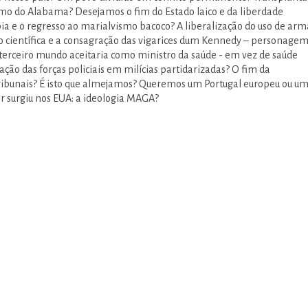
smo do Alabama? Desejamos o fim do Estado laico e da liberdade
ia e o regresso ao marialvismo bacoco? A liberalização do uso de arm
ção científica e a consagração das vigarices dum Kennedy – personage
erceiro mundo aceitaria como ministro da saúde - em vez de saúde
ção das forças policiais em milícias partidarizadas? O fim da
ribunais? É isto que almejamos? Queremos um Portugal europeu ou u
r surgiu nos EUA: a ideologia MAGA?