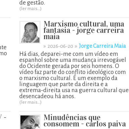
de gestão.
(ler mais...)
Marxismo cultural, uma
fantasia - jorge carreira
maia
»
»
Jorge Carreira Maia
2026-06-20
nte
omo
Há dias, deparei-me com um vídeo em
espanhol sobre uma mudança irrevogável
do Ocidente gerada por seis homens. O
vídeo faz parte do conflito ideológico com
o marxismo cultural. É um exemplo da
linguagem que parte da direita e a
extrema-direita usa na guerra cultural que
desencadeou há anos.
(ler mais...)
V -
Minudências que
consomem - carlos paiva