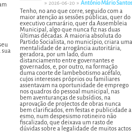
»
»
António Mário Santo
2026-06-20
vam
Tenho, no ano que corre, seguido com a
maior atenção as sessões públicas, quer do
executivo camarário, quer da Assembleia
Municipal, algo que nunca fiz nas duas
últimas décadas. A maioria absoluta do
Partido Socialista, no município, criara um
seu
mentalidade de arrogância autoritária,
a sua
geradora, por um lado, dum
distanciamento entre governantes e
governados, e, por outro, na formação
duma coorte de lambebotismo acéfalo,
cujos interesses próprios ou familiares
assentavam na oportunidade de emprego
nos quadros do pessoal municipal, nas
bem aventuranças de subsídios, na
aprovação de projectos de obras nunca
bem clarificados, em festas e publicidade a
esmo, num despesismo rotineiro não
fiscalizado, que deixava um rasto de
dúvidas sobre a legalidade de muitos actos