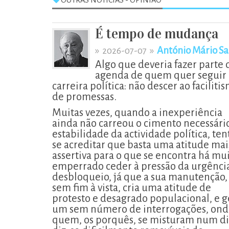
OUTRAS NOTÍCIAS - OPINIÃO
É tempo de mudança
»
»
António Mário Sa
2026-07-07
Algo que deveria fazer parte 
agenda de quem quer seguir 
carreira política: não descer ao faciliti
de promessas.
Muitas vezes, quando a inexperiência
ainda não carreou o cimento necessári
estabilidade da actividade política, ten
se acreditar que basta uma atitude mai
assertiva para o que se encontra há mu
emperrado ceder à pressão da urgênci
desbloqueio, já que a sua manutenção,
sem fim à vista, cria uma atitude de
protesto e desagrado populacional, e g
um sem número de interrogações, ond
quem, os porquês, se misturam num di