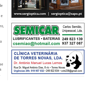
de
 e
ro,
 a
se
a
a