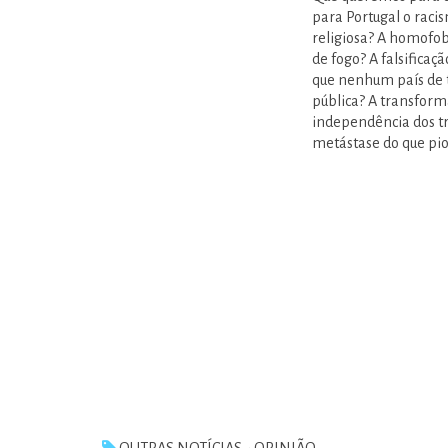
para Portugal o raci
religiosa? A homofob
de fogo? A falsifica
que nenhum país de t
pública? A transforma
independência dos t
metástase do que pio