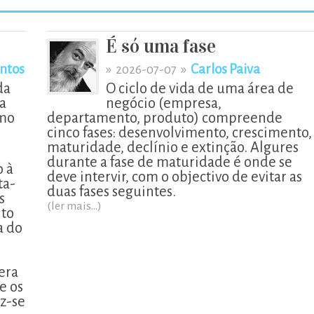
É só uma fase
ntos
»
»
Carlos Paiva
2026-07-07
da
O ciclo de vida de uma área de
a
negócio (empresa,
smo
departamento, produto) compreende
cinco fases: desenvolvimento, crescimento,
maturidade, declínio e extinção. Algures
durante a fase de maturidade é onde se
o à
deve intervir, com o objectivo de evitar as
ta-
duas fases seguintes.
s
(ler mais...)
ito
a do
era
e os
z-se