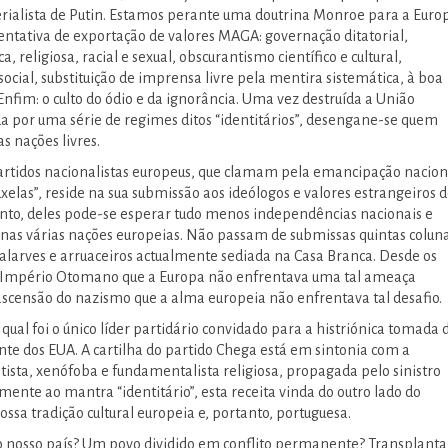
ialista de Putin. Estamos perante uma doutrina Monroe para a Euro
entativa de exportação de valores MAGA: governação ditatorial,
a, religiosa, racial e sexual, obscurantismo científico e cultural,
social, substituição de imprensa livre pela mentira sistemática, à boa
nfim: o culto do ódio e da ignorância. Uma vez destruída a União
ída por uma série de regimes ditos “identitários”, desengane-se quem
s nações livres.
artidos nacionalistas europeus, que clamam pela emancipação nacion
xelas”, reside na sua submissão aos ideólogos e valores estrangeiros 
anto, deles pode-se esperar tudo menos independências nacionais e
 nas várias nações europeias. Não passam de submissas quintas colun
alarves e arruaceiros actualmente sediada na Casa Branca. Desde os
o Império Otomano que a Europa não enfrentava uma tal ameaça
 ascensão do nazismo que a alma europeia não enfrentava tal desafio.
ual foi o único líder partidário convidado para a histriónica tomada 
ente dos EUA. A cartilha do partido Chega está em sintonia com a
ta, xenófoba e fundamentalista religiosa, propagada pelo sinistro
mente ao mantra “identitário”, esta receita vinda do outro lado do
nossa tradição cultural europeia e, portanto, portuguesa.
 nosso país? Um povo dividido em conflito permanente? Transplanta