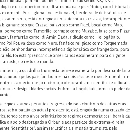
cia mundial, pioneira do neo-iluminismo do século XX/ XXI,
ologia e do conhecimento, ultramundana e pluriétnica, com historial 
 e com influência global inquestionável, herdeira de dois séculos de
, essa mesmo, está entregue a um autocrata narcisista, incompetente
ais ganancioso que Crasso, palavroso como Fidel, boçal como Mao,
a, perverso como Tamerlão, corrupto como Mugabe, falso como Pizar
zar, fanfarrão como Idi Amin Dada, ridículo como Heliogábalo,
omo Pol Pot, vaidoso como Nero, fanático religioso como Torquemada,
leão, senhor duma incompetência diplomática confrangedora, para
ralelo. Foi esta “prenda” que americanos escolheram para dirigir os
or arrasto, do resto do mundo.
a interna, a quadrilha trumpista têm-se esmerado por desmantelar o
instaurado pelos pais fundadores há dois séculos e meio. Empenham-
ntre os americanos, o racismo, o obscurantismo científico e cultural, 
entar as desigualdades sociais. Enfim... a boçalidade tomou o poder d
ante.
gue que estamos perante o regresso do isolacionismo de outras eras.
eiros, sob a batuta do actual presidente, está engajada numa cruzada de
ica tendo como alvos prioritários os regimes democráticos liberais da
lica o apoio desbragado a Orban e aos partidos de extrema-direita
te “identitários”; assim se justifica a simpatia trumpista pelo