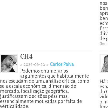
nos
bem
apr
bem
esm
fis
dúv
de 
(ler 
CH4
»
»
Carlos Paiva
2026-06-20
Podemos enumerar os
argumentos que habitualmente
nos escudam de uma análise crítica, como
Há 
se a escala económica, dimensão de
esp
mercado, localização geográfica,
do 
justificassem decisões péssimas,
víd
essencialmente motivadas por falta de
o m
verticalidade.
lin