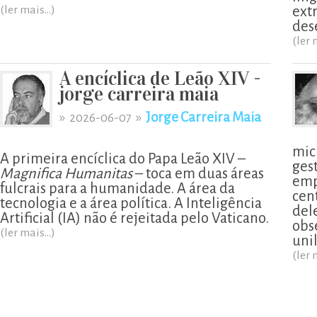
(ler mais...)
ext
des
(ler 
A encíclica de Leão XIV -
jorge carreira maia
»
»
Jorge Carreira Maia
2026-06-07
mic
A primeira encíclica do Papa Leão XIV –
ges
Magnifica Humanitas
– toca em duas áreas
emp
fulcrais para a humanidade. A área da
cen
tecnologia e a área política. A Inteligência
del
Artificial (IA) não é rejeitada pelo Vaticano.
obs
(ler mais...)
uni
(ler 