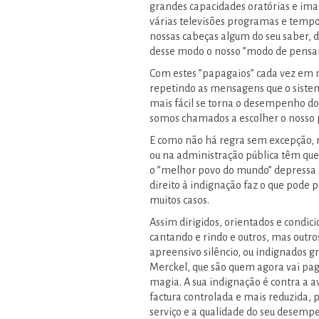
grandes capacidades oratórias e ima
várias televisões programas e temp
nossas cabeças algum do seu saber, 
desse modo o nosso ”modo de pensar
Com estes ”papagaios” cada vez em 
repetindo as mensagens que o siste
mais fácil se torna o desempenho do
somos chamados a escolher o nosso p
E como não há regra sem excepção, n
ou na administração pública têm qu
o ”melhor povo do mundo” depressa 
direito à indignação faz o que pode 
muitos casos.
Assim dirigidos, orientados e condi
cantando e rindo e outros, mas outr
apreensivo silêncio, ou indignados 
Merckel, que são quem agora vai pag
magia. A sua indignação é contra a 
factura controlada e mais reduzida
serviço e a qualidade do seu desemp