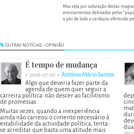
Mas seja por saturação destas magias
ensinamentos debitados pelos ”papag
a pôr de lado o cardápio oferecido pe
OUTRAS NOTÍCIAS - OPINIÃO
É tempo de mudança
»
»
António Mário Santos
2026-07-07
Algo que deveria fazer parte da
agenda de quem quer seguir a
carreira política: não descer ao facilitismo
dep
de promessas.
cin
mat
Muitas vezes, quando a inexperiência
dur
ainda não carreou o cimento necessário à
deve
estabilidade da actividade política, tenta-
dua
se acreditar que basta uma atitude mais
(ler 