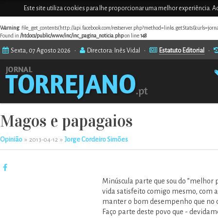
Este site utiliza cookies para lhe proporcionar uma melhor experiência. Ao
Warning
: file_get_contents(http://api.facebook.com/restserver.php?method=links.getStats&urls=jor
Found in
/htdocs/public/www/inc/inc_pagina_noticia.php
on line
148
Sexta, 07 Agosto 2026 •
Directora: Inês Vidal •
Estatuto Editorial
•
Magos e papagaios
Opinião
»
»
Jorge Cordeiro Simões
2013-04-12
Minúscula parte que sou do ”melhor 
vida satisfeito comigo mesmo, com a 
manter o bom desempenho que no conj
Faço parte deste povo que - devida