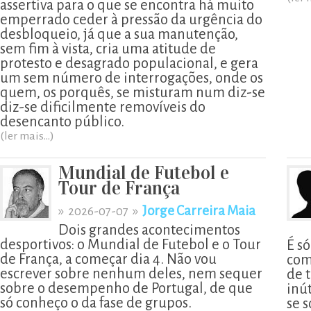
assertiva para o que se encontra há muito
emperrado ceder à pressão da urgência do
desbloqueio, já que a sua manutenção,
sem fim à vista, cria uma atitude de
protesto e desagrado populacional, e gera
um sem número de interrogações, onde os
quem, os porquês, se misturam num diz-se
diz-se dificilmente removíveis do
desencanto público.
(ler mais...)
Mundial de Futebol e
Tour de França
»
»
Jorge Carreira Maia
2026-07-07
Dois grandes acontecimentos
desportivos: o Mundial de Futebol e o Tour
É s
de França, a começar dia 4. Não vou
com
escrever sobre nenhum deles, nem sequer
de t
sobre o desempenho de Portugal, de que
inú
só conheço o da fase de grupos.
se 