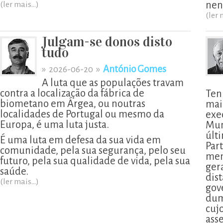
nen
(ler mais...)
(ler 
Julgam-se donos disto
tudo
»
»
António Gomes
2026-06-20
A luta que as populações travam
contra a localização da fábrica de
Ten
biometano em Árgea, ou noutras
mai
localidades de Portugal ou mesmo da
exe
Europa, é uma luta justa.
Mun
últ
É uma luta em defesa da sua vida em
Part
comunidade, pela sua segurança, pelo seu
men
futuro, pela sua qualidade de vida, pela sua
ger
saúde.
dis
(ler mais...)
gov
dum
cujo
ass