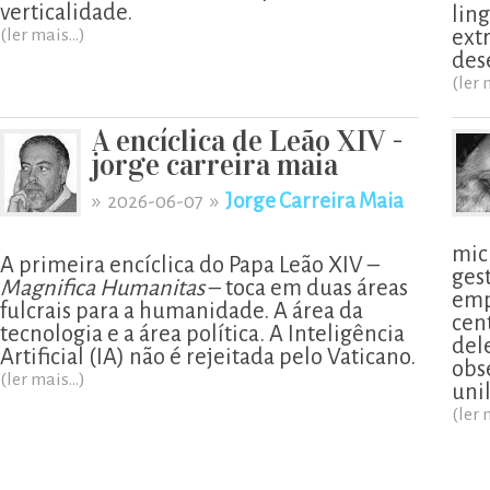
verticalidade.
lin
(ler mais...)
ext
des
(ler 
A encíclica de Leão XIV -
jorge carreira maia
»
»
Jorge Carreira Maia
2026-06-07
mic
A primeira encíclica do Papa Leão XIV –
ges
Magnifica Humanitas
– toca em duas áreas
emp
fulcrais para a humanidade. A área da
cen
tecnologia e a área política. A Inteligência
del
Artificial (IA) não é rejeitada pelo Vaticano.
obs
(ler mais...)
uni
(ler 