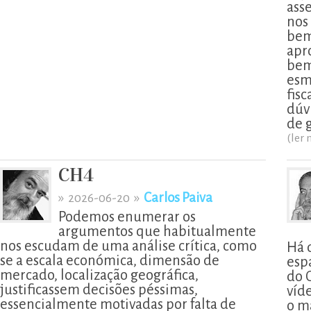
ass
nos
bem
apr
bem
esm
fis
dúv
de 
(ler 
CH4
»
»
Carlos Paiva
2026-06-20
Podemos enumerar os
argumentos que habitualmente
nos escudam de uma análise crítica, como
Há 
se a escala económica, dimensão de
esp
mercado, localização geográfica,
do 
justificassem decisões péssimas,
víd
essencialmente motivadas por falta de
o m