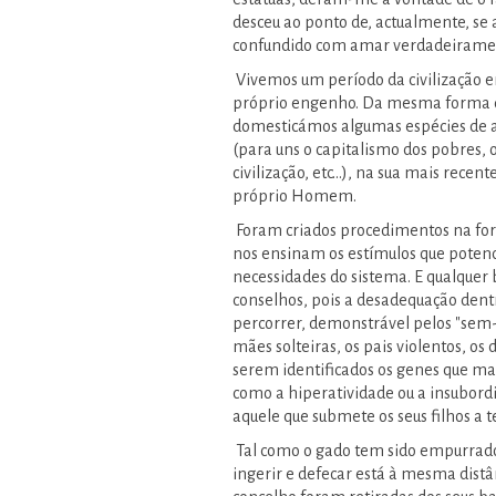
desceu ao ponto de, actualmente, se 
confundido com amar verdadeirament
Vivemos um período da civilização 
próprio engenho. Da mesma forma que
domesticámos algumas espécies de an
(para uns o capitalismo dos pobres, o 
civilização, etc…), na sua mais rece
próprio Homem.
Foram criados procedimentos na form
nos ensinam os estímulos que poten
necessidades do sistema. E qualquer b
conselhos, pois a desadequação den
percorrer, demonstrável pelos "sem-a
mães solteiras, os pais violentos, os
serem identificados os genes que 
como a hiperatividade ou a insubord
aquele que submete os seus filhos a t
Tal como o gado tem sido empurrado 
ingerir e defecar está à mesma distâ