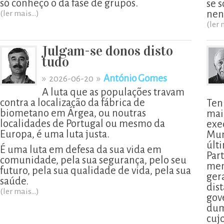
só conheço o da fase de grupos.
se 
nen
(ler mais...)
(ler 
Julgam-se donos disto
tudo
»
»
António Gomes
2026-06-20
A luta que as populações travam
contra a localização da fábrica de
Ten
biometano em Árgea, ou noutras
mai
localidades de Portugal ou mesmo da
exe
Europa, é uma luta justa.
Mun
últ
É uma luta em defesa da sua vida em
Part
comunidade, pela sua segurança, pelo seu
men
futuro, pela sua qualidade de vida, pela sua
ger
saúde.
dis
(ler mais...)
gov
dum
cujo