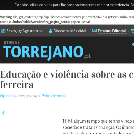
Este site utiliza cookies para lhe proporcionar uma melhor experiência. Ao
Warning
: file_get_contents(http://api.facebook.com/restserver.php?method=links.getStats&urls=jor
Found in
/htdocs/public/www/inc/inc_pagina_noticia.php
on line
148
Sexta, 07 Agosto 2026 •
Directora: Inês Vidal •
Estatuto Editorial
•
Educação e violência sobre as 
ferreira
Opinião
»
»
Pedro Ferreira
2023-09-04
Já há algum tempo que tenho vindo a
sociedade trata as crianças. Os últi
estátuas, deram-me a vontade de o fa