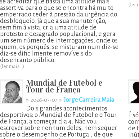
se acreditar que basta uma atitude mais
(ler 
assertiva para o que se encontra há muito
emperrado ceder à pressão da urgência do
desbloqueio, já que a sua manutenção,
sem fim à vista, cria uma atitude de
protesto e desagrado populacional, e gera
um sem número de interrogações, onde os
quem, os porquês, se misturam num diz-se
diz-se dificilmente removíveis do
desencanto público.
(ler mais...)
Mundial de Futebol e
Tour de França
»
»
Jorge Carreira Maia
2026-07-07
Dois grandes acontecimentos
desportivos: o Mundial de Futebol e o Tour
É s
de França, a começar dia 4. Não vou
com
escrever sobre nenhum deles, nem sequer
de t
sobre o desempenho de Portugal, de que
inú