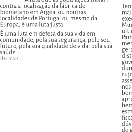
contra a localização da fábrica de
Ten
biometano em Árgea, ou noutras
mai
localidades de Portugal ou mesmo da
exe
Europa, é uma luta justa.
Mun
últ
É uma luta em defesa da sua vida em
Part
comunidade, pela sua segurança, pelo seu
men
futuro, pela sua qualidade de vida, pela sua
ger
saúde.
dis
(ler mais...)
gov
dum
cujo
ass
nos
bem
apr
bem
esm
fis
dúv
de 