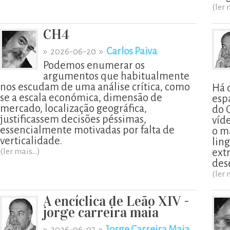
(ler 
CH4
»
»
Carlos Paiva
2026-06-20
Podemos enumerar os
argumentos que habitualmente
nos escudam de uma análise crítica, como
Há 
se a escala económica, dimensão de
esp
mercado, localização geográfica,
do 
justificassem decisões péssimas,
víd
essencialmente motivadas por falta de
o m
verticalidade.
lin
(ler mais...)
ext
des
(ler 
A encíclica de Leão XIV -
jorge carreira maia
»
»
Jorge Carreira Maia
2026-06-07