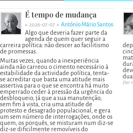
É tempo de mudança
»
»
António Mário Santos
2026-07-07
Algo que deveria fazer parte da
agenda de quem quer seguir a
carreira política: não descer ao facilitismo
dep
de promessas.
cin
mat
Muitas vezes, quando a inexperiência
dur
ainda não carreou o cimento necessário à
deve
estabilidade da actividade política, tenta-
dua
se acreditar que basta uma atitude mais
(ler 
assertiva para o que se encontra há muito
emperrado ceder à pressão da urgência do
desbloqueio, já que a sua manutenção,
sem fim à vista, cria uma atitude de
protesto e desagrado populacional, e gera
um sem número de interrogações, onde os
quem, os porquês, se misturam num diz-se
diz-se dificilmente removíveis do