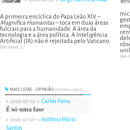
mic
A primeira encíclica do Papa Leão XIV –
ges
Magnifica Humanitas
– toca em duas áreas
emp
fulcrais para a humanidade. A área da
cen
tecnologia e a área política. A Inteligência
del
Artificial (IA) não é rejeitada pelo Vaticano.
obs
(ler mais...)
uni
(ler 
MAIS LIDAS - OPINIÃO
(ÚLTIMOS 30 DIAS)
»
»
Carlos Paiva
2026-07-07
É só uma fase
»
»
António Mário
2026-07-07
Santos