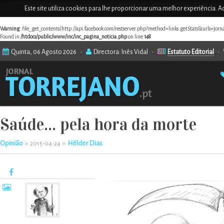
Este site utiliza cookies para lhe proporcionar uma melhor experiência. Ao
Warning
: file_get_contents(http://api.facebook.com/restserver.php?method=links.getStats&urls=jor
Found in
/htdocs/public/www/inc/inc_pagina_noticia.php
on line
148
Quinta, 06 Agosto 2026 •
Directora: Inês Vidal •
Estatuto Editorial
•
Saúde... pela hora da morte
Opinião
»
»
Hélder Dias
2015-04-24