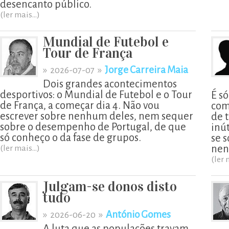
desencanto público.
(ler mais...)
Mundial de Futebol e
Tour de França
»
»
Jorge Carreira Maia
2026-07-07
Dois grandes acontecimentos
desportivos: o Mundial de Futebol e o Tour
É s
de França, a começar dia 4. Não vou
com
escrever sobre nenhum deles, nem sequer
de t
sobre o desempenho de Portugal, de que
inú
só conheço o da fase de grupos.
se 
nen
(ler mais...)
(ler 
Julgam-se donos disto
tudo
»
»
António Gomes
2026-06-20
A luta que as populações travam