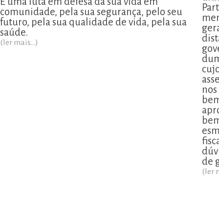
É uma luta em defesa da sua vida em
Part
comunidade, pela sua segurança, pelo seu
men
futuro, pela sua qualidade de vida, pela sua
ger
saúde.
dis
(ler mais...)
gov
dum
cujo
ass
nos
bem
apr
bem
esm
fis
dúv
de 
(ler 