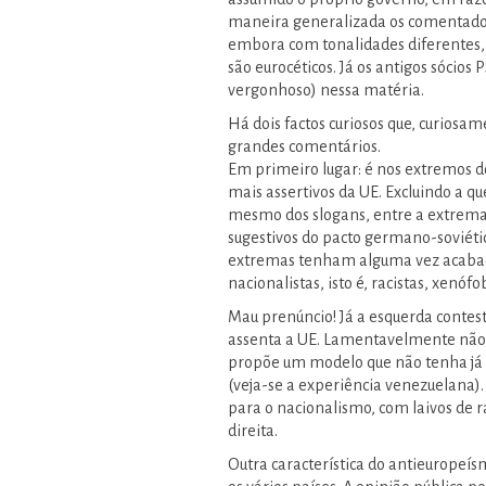
maneira generalizada os comentador
embora com tonalidades diferentes, 
são eurocéticos. Já os antigos sóci
vergonhoso) nessa matéria.
Há dois factos curiosos que, curios
grandes comentários.
Em primeiro lugar: é nos extremos d
mais assertivos da UE. Excluindo a qu
mesmo dos slogans, entre a extrema
sugestivos do pacto germano-soviético
extremas tenham alguma vez acabado
nacionalistas, isto é, racistas, xenófo
Mau prenúncio! Já a esquerda contes
assenta a UE. Lamentavelmente não a
propõe um modelo que não tenha já 
(veja-se a experiência venezuelana)
para o nacionalismo, com laivos de 
direita.
Outra característica do antieuropeí