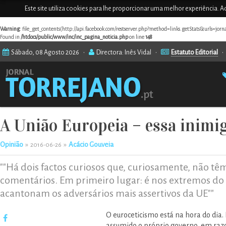
Este site utiliza cookies para lhe proporcionar uma melhor experiência. Ao
Warning
: file_get_contents(http://api.facebook.com/restserver.php?method=links.getStats&urls=jor
Found in
/htdocs/public/www/inc/inc_pagina_noticia.php
on line
148
Sábado, 08 Agosto 2026 •
Directora: Inês Vidal •
Estatuto Editorial
A União Europeia – essa inimig
Opinião
»
»
Acácio Gouveia
2016-06-26
""Há dois factos curiosos que, curiosamente, não t
comentários. Em primeiro lugar: é nos extremos do 
acantonam os adversários mais assertivos da UE""
O euroceticismo está na hora do dia
assumido o próprio governo, em raz