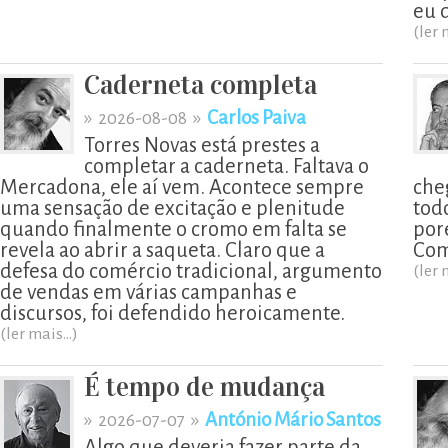
eu 
(ler 
Caderneta completa
»
»
Carlos Paiva
2026-08-08
Torres Novas está prestes a
completar a caderneta. Faltava o
Mercadona, ele aí vem. Acontece sempre
che
uma sensação de excitação e plenitude
todo
quando finalmente o cromo em falta se
por
revela ao abrir a saqueta. Claro que a
Com
defesa do comércio tradicional, argumento
(ler 
de vendas em várias campanhas e
discursos, foi defendido heroicamente.
(ler mais...)
É tempo de mudança
»
»
António Mário Santos
2026-07-07
Algo que deveria fazer parte da