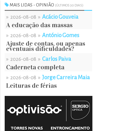
MAIS LIDAS - OPINIÃO
(ÚLTIMOS 30 DIAS)
»
»
Acácio Gouveia
2026-08-08
A educação das massas
»
»
António Gomes
2026-08-08
Ajuste de contas, ou apenas
eventuais dificuldades?
»
»
Carlos Paiva
2026-08-08
Caderneta completa
»
»
Jorge Carreira Maia
2026-08-08
Leituras de férias