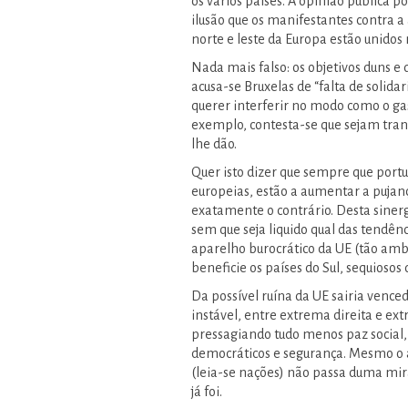
os vários países. A opinião pública 
ilusão que os manifestantes contra a 
norte e leste da Europa estão unidos
Nada mais falso: os objetivos duns e 
acusa-se Bruxelas de “falta de solida
querer interferir no modo como o gas
exemplo, contesta-se que sejam transf
lhe dão.
Quer isto dizer que sempre que portu
europeias, estão a aumentar a pujan
exatamente o contrário. Desta sinergi
sem que seja liquido qual das tendên
aparelho burocrático da UE (tão amb
beneficie os países do Sul, sequiosos 
Da possível ruína da UE sairia venc
instável, entre extrema direita e e
pressagiando tudo menos paz social,
democráticos e segurança. Mesmo o a
(leia-se nações) não passa duma mi
já foi.