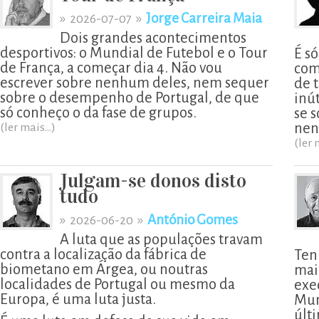
»
»
Jorge Carreira Maia
2026-07-07
Dois grandes acontecimentos
desportivos: o Mundial de Futebol e o Tour
É s
de França, a começar dia 4. Não vou
com
escrever sobre nenhum deles, nem sequer
de t
sobre o desempenho de Portugal, de que
inú
só conheço o da fase de grupos.
se 
nen
(ler mais...)
(ler 
Julgam-se donos disto
tudo
»
»
António Gomes
2026-06-20
A luta que as populações travam
contra a localização da fábrica de
Ten
biometano em Árgea, ou noutras
mai
localidades de Portugal ou mesmo da
exe
Europa, é uma luta justa.
Mun
últ