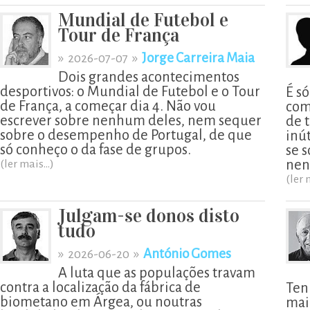
Mundial de Futebol e
Tour de França
»
»
Jorge Carreira Maia
2026-07-07
Dois grandes acontecimentos
desportivos: o Mundial de Futebol e o Tour
É s
de França, a começar dia 4. Não vou
com
escrever sobre nenhum deles, nem sequer
de t
sobre o desempenho de Portugal, de que
inú
só conheço o da fase de grupos.
se 
nen
(ler mais...)
(ler 
Julgam-se donos disto
tudo
»
»
António Gomes
2026-06-20
A luta que as populações travam
contra a localização da fábrica de
Ten
biometano em Árgea, ou noutras
mai