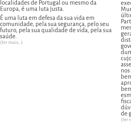
localidades de Portugal ou mesmo da
exe
Europa, é uma luta justa.
Mun
últ
É uma luta em defesa da sua vida em
Part
comunidade, pela sua segurança, pelo seu
men
futuro, pela sua qualidade de vida, pela sua
ger
saúde.
dis
(ler mais...)
gov
dum
cujo
ass
nos
bem
apr
bem
esm
fis
dúv
de 
(ler 