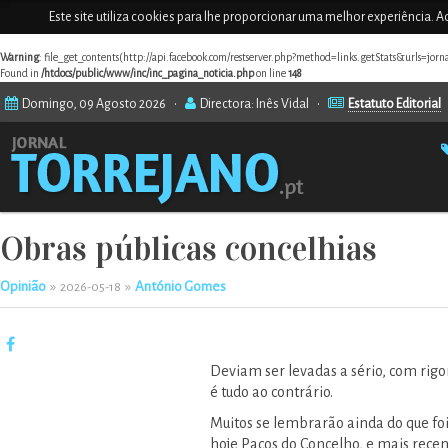
Este site utiliza cookies para lhe proporcionar uma melhor experiência. Ao
Warning
: file_get_contents(http://api.facebook.com/restserver.php?method=links.getStats&urls=jor
Found in
/htdocs/public/www/inc/inc_pagina_noticia.php
on line
148
Domingo, 09 Agosto 2026 •
Directora: Inês Vidal •
Estatuto Editorial
Obras públicas concelhias
Opinião
»
»
António Gomes
2026-05-18
Deviam ser levadas a sério, com rig
é tudo ao contrário.
Muitos se lembrarão ainda do que foi o
hoje Paços do Concelho, e mais recen