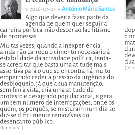
»
»
António Mário Santos
2026-07-07
Algo que deveria fazer parte da
agenda de quem quer seguir a
carreira política: não descer ao facilitismo
dep
de promessas.
cin
mat
Muitas vezes, quando a inexperiência
dur
ainda não carreou o cimento necessário à
deve
estabilidade da actividade política, tenta-
dua
se acreditar que basta uma atitude mais
(ler 
assertiva para o que se encontra há muito
emperrado ceder à pressão da urgência do
desbloqueio, já que a sua manutenção,
sem fim à vista, cria uma atitude de
protesto e desagrado populacional, e gera
um sem número de interrogações, onde os
quem, os porquês, se misturam num diz-se
diz-se dificilmente removíveis do
desencanto público.
(ler mais...)