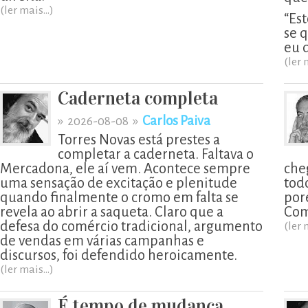
(ler mais...)
“Est
se 
eu 
(ler 
Caderneta completa
»
»
Carlos Paiva
2026-08-08
Torres Novas está prestes a
completar a caderneta. Faltava o
Mercadona, ele aí vem. Acontece sempre
che
uma sensação de excitação e plenitude
todo
quando finalmente o cromo em falta se
por
revela ao abrir a saqueta. Claro que a
Com
defesa do comércio tradicional, argumento
(ler 
de vendas em várias campanhas e
discursos, foi defendido heroicamente.
(ler mais...)
É tempo de mudança