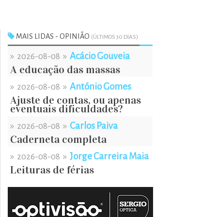
MAIS LIDAS - OPINIÃO
(ÚLTIMOS 30 DIAS)
»
»
Acácio Gouveia
2026-08-08
A educação das massas
»
»
António Gomes
2026-08-08
Ajuste de contas, ou apenas
eventuais dificuldades?
»
»
Carlos Paiva
2026-08-08
Caderneta completa
»
»
Jorge Carreira Maia
2026-08-08
Leituras de férias