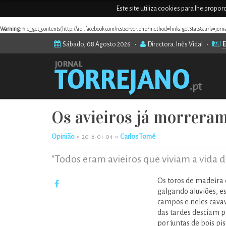
Este site utiliza cookies para lhe propo
Warning
: file_get_contents(http://api.facebook.com/restserver.php?method=links.getStats&urls=jor
Sábado, 08 Agosto 2026 •
Directora: Inês Vidal •
E
Os avieiros já morrera
Opinião
»
»
Carlos Tomé
2018-01-04
"Todos eram avieiros que viviam a vida de
Os toros de madeira 
galgando aluviões, e
campos e neles cavav
das tardes desciam p
por juntas de bois pi