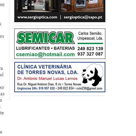
axo
s
am
va
ul
exo
das
 o
s
nte
se