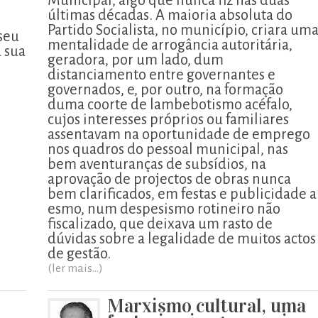
Municipal, algo que nunca fiz nas duas
últimas décadas. A maioria absoluta do
Partido Socialista, no município, criara um
seu
mentalidade de arrogância autoritária,
a sua
geradora, por um lado, dum
distanciamento entre governantes e
governados, e, por outro, na formação
duma coorte de lambebotismo acéfalo,
cujos interesses próprios ou familiares
assentavam na oportunidade de emprego
nos quadros do pessoal municipal, nas
bem aventuranças de subsídios, na
aprovação de projectos de obras nunca
bem clarificados, em festas e publicidade a
esmo, num despesismo rotineiro não
fiscalizado, que deixava um rasto de
dúvidas sobre a legalidade de muitos actos
de gestão.
(ler mais...)
Marxismo cultural, uma