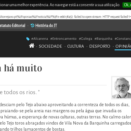
rcionar uma melhor experiência. Ao navegar está a consentir a sua utilização.
Ok, 
naltorrejano.pt%2Fopiniao%2Fnoticia%2F%3Fn-e6617845): failed to open stream: HTTP request failed! 
statuto Editorial
•
História do JT
#Alcanena
#Entroncamento
#Golega
#Barquinha
#Constanc
•
SOCIEDADE
•
CULTURA
•
DESPORTO
•
OPINIÃ
m há muito
 todos os rios. "
desciam pelo Tejo abaixo aproveitando a correnteza de todos os dias,
spraiando-se pela areia nas margens ou pela água que invadia os
a húmus, a esperança de novas culturas, outras terras. No calmo calor
elo Tejo toros abraçados vindos de Vila Nova da Barquinha carregado
sando trilhos lamacentos de bostas.