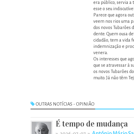
era público, servia 
esse o seu indiscutíve
Parece que agora out
veem nos rios uma pa
dos novos Tubarões do
dente. Quem ousa def
cidadão, tem a vida 
indemnização e proce
venera.
Os interesses que ag
que se atravessar à s
os novos Tubarões do
muito. Já não têm Tej
OUTRAS NOTÍCIAS - OPINIÃO
É tempo de mudança
»
»
António Mário Sa
2026-07-07