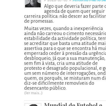
Algo que deveria fazer parte 
agenda de quem quer seguir 
carreira política: não descer ao faciliti
de promessas.
Muitas vezes, quando a inexperiência
ainda não carreou o cimento necessári
estabilidade da actividade política, ten
se acreditar que basta uma atitude mai
assertiva para o que se encontra há mu
emperrado ceder à pressão da urgênci
desbloqueio, já que a sua manutenção,
sem fim à vista, cria uma atitude de
protesto e desagrado populacional, e g
um sem número de interrogações, ond
quem, os porquês, se misturam num di
diz-se dificilmente removíveis do
desencanto público.
(ler mais...)
Mundial de Futebol e