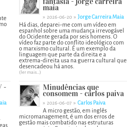
fantasia - jorge carreira
maia
»
»
Jorge Carreira Maia
2026-06-20
nte
omo
Há dias, deparei-me com um vídeo em
espanhol sobre uma mudança irrevogável
do Ocidente gerada por seis homens. O
vídeo faz parte do conflito ideológico com
o marxismo cultural. É um exemplo da
linguagem que parte da direita e a
extrema-direita usa na guerra cultural que
desencadeou há anos.
(ler mais...)
V -
Minudências que
consomem - carlos paiva
aia
»
»
Carlos Paiva
2026-06-07
A micro gestão, em inglês
micromanagement, é um dos erros de
–
gestão mais combatido nas estruturas
eas