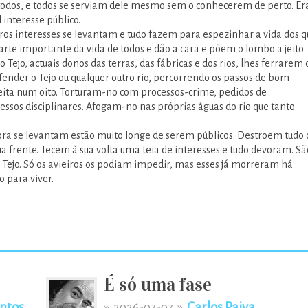
a todos, e todos se serviam dele mesmo sem o conhecerem de perto. Er
l interesse público.
ros interesses se levantam e tudo fazem para espezinhar a vida dos q
rte importante da vida de todos e dão a cara e põem o lombo a jeito
 Tejo, actuais donos das terras, das fábricas e dos rios, lhes ferrarem 
ender o Tejo ou qualquer outro rio, percorrendo os passos de bom
feita num oito. Torturam-no com processos-crime, pedidos de
ssos disciplinares. Afogam-no nas próprias águas do rio que tanto
ora se levantam estão muito longe de serem públicos. Destroem tudo 
ua frente. Tecem à sua volta uma teia de interesses e tudo devoram. Sã
 Tejo. Só os avieiros os podiam impedir, mas esses já morreram há
o para viver.
É só uma fase
ntos
»
»
Carlos Paiva
2026-07-07