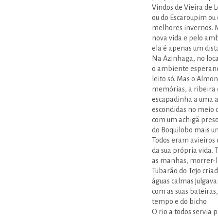
Vindos de Vieira de L
ou do Escaroupim ou 
melhores invernos. M
nova vida e pelo amb
ela é apenas um dist
Na Azinhaga, no loca
o ambiente esperand
leito só. Mas o Almon
memórias, a ribeira 
escapadinha a uma au
escondidas no meio 
com um achigã preso 
do Boquilobo mais u
Todos eram avieiros q
da sua própria vida. 
as manhas, morrer-lh
Tubarão do Tejo criad
águas calmas julgava
com as suas bateiras
tempo e do bicho.
O rio a todos servia