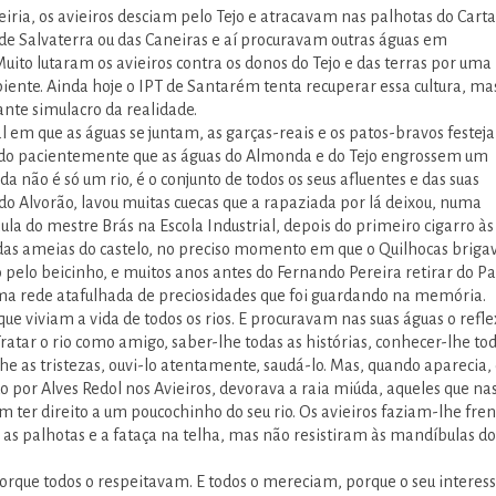
eiria, os avieiros desciam pelo Tejo e atracavam nas palhotas do Cart
de Salvaterra ou das Caneiras e aí procuravam outras águas em
uito lutaram os avieiros contra os donos do Tejo e das terras por uma
iente. Ainda hoje o IPT de Santarém tenta recuperar essa cultura, ma
ante simulacro da realidade.
l em que as águas se juntam, as garças-reais e os patos-bravos festej
o pacientemente que as águas do Almonda e do Tejo engrossem um
da não é só um rio, é o conjunto de todos os seus afluentes e das suas
do Alvorão, lavou muitas cuecas que a rapaziada por lá deixou, numa
la do mestre Brás na Escola Industrial, depois do primeiro cigarro às
das ameias do castelo, no preciso momento em que o Quilhocas briga
pelo beicinho, e muitos anos antes do Fernando Pereira retirar do Pa
ma rede atafulhada de preciosidades que foi guardando na memória.
ue viviam a vida de todos os rios. E procuravam nas suas águas o refl
Tratar o rio como amigo, saber-lhe todas as histórias, conhecer-lhe to
e as tristezas, ouvi-lo atentamente, saudá-lo. Mas, quando aparecia,
o por Alves Redol nos Avieiros, devorava a raia miúda, aqueles que na
m ter direito a um poucochinho do seu rio. Os avieiros faziam-lhe fre
, as palhotas e a fataça na telha, mas não resistiram às mandíbulas do
 porque todos o respeitavam. E todos o mereciam, porque o seu interes