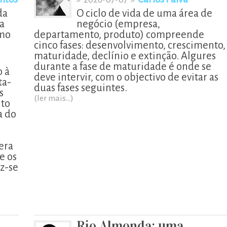
da
O ciclo de vida de uma área de
a
negócio (empresa,
smo
departamento, produto) compreende
cinco fases: desenvolvimento, crescimento,
maturidade, declínio e extinção. Algures
durante a fase de maturidade é onde se
o à
deve intervir, com o objectivo de evitar as
ta-
duas fases seguintes.
s
(ler mais...)
ito
a do
era
e os
z-se
Rio Almonda: uma