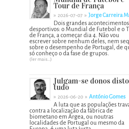
Tour de França
»
»
Jorge Carreira M
2026-07-07
Dois grandes acontecimentos
desportivos: o Mundial de Futebol e o 
de França, a começar dia 4. Não vou
escrever sobre nenhum deles, nem se
sobre o desempenho de Portugal, de q
só conheço o da fase de grupos.
(ler mais...)
Julgam-se donos disto
tudo
»
»
António Gomes
2026-06-20
A luta que as populações tra
contra a localização da fábrica de
biometano em Árgea, ou noutras
localidades de Portugal ou mesmo da
Europa, é uma luta justa.