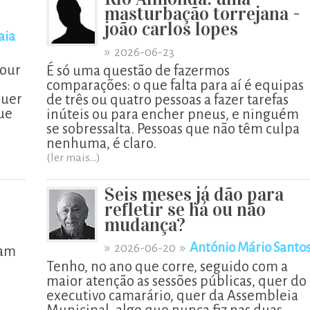
masturbação torrejana -
joão carlos lopes
aia
»
2026-06-23
Tour
É só uma questão de fazermos
comparações: o que falta para aí é equipas
quer
de três ou quatro pessoas a fazer tarefas
ue
inúteis ou para encher pneus, e ninguém
se sobressalta. Pessoas que não têm culpa
nenhuma, é claro.
(ler mais...)
Seis meses já dão para
refletir se há ou não
mudança?
»
»
António Mário Santo
2026-06-20
vam
Tenho, no ano que corre, seguido com a
maior atenção as sessões públicas, quer do
executivo camarário, quer da Assembleia