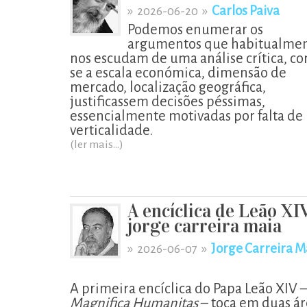
»
»
Carlos Paiva
2026-06-20
Podemos enumerar os
argumentos que habitualme
nos escudam de uma análise crítica, c
se a escala económica, dimensão de
mercado, localização geográfica,
justificassem decisões péssimas,
essencialmente motivadas por falta de
verticalidade.
(ler mais...)
A encíclica de Leão XI
jorge carreira maia
»
»
Jorge Carreira M
2026-06-07
A primeira encíclica do Papa Leão XIV 
Magnifica Humanitas
– toca em duas ár