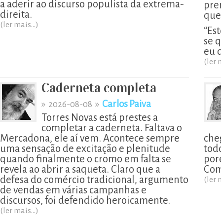
a aderir ao discurso populista da extrema-
pre
direita.
que
(ler mais...)
“Est
se 
eu 
(ler 
Caderneta completa
»
»
Carlos Paiva
2026-08-08
Torres Novas está prestes a
completar a caderneta. Faltava o
Mercadona, ele aí vem. Acontece sempre
che
uma sensação de excitação e plenitude
todo
quando finalmente o cromo em falta se
por
revela ao abrir a saqueta. Claro que a
Com
defesa do comércio tradicional, argumento
(ler 
de vendas em várias campanhas e
discursos, foi defendido heroicamente.
(ler mais...)