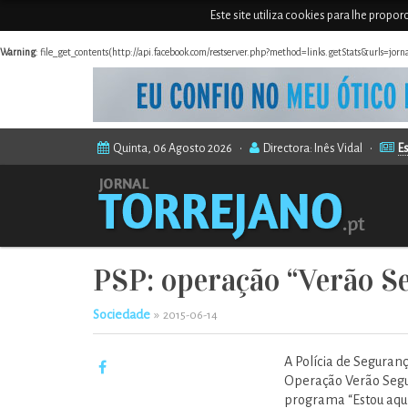
Este site utiliza cookies para lhe propo
Warning
: file_get_contents(http://api.facebook.com/restserver.php?method=links.getStats&urls=jor
Quinta, 06 Agosto 2026 •
Directora: Inês Vidal •
Es
PSP: operação “Verão 
Sociedade
»
2015-06-14
A Polícia de Seguran
Operação Verão Segur
programa “Estou aqui