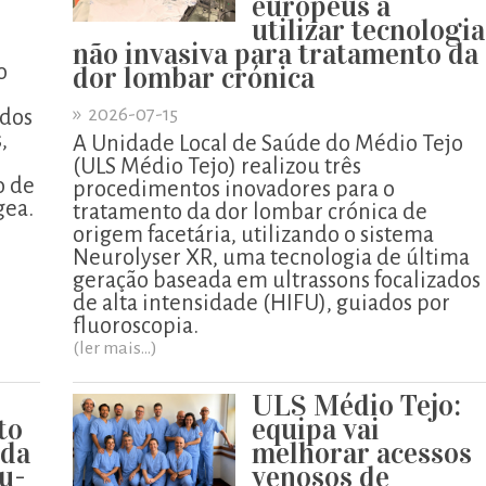
europeus a
utilizar tecnologia
não invasiva para tratamento da
o
dor lombar crónica
»
2026-07-15
ados
,
A Unidade Local de Saúde do Médio Tejo
o
(ULS Médio Tejo) realizou três
o de
procedimentos inovadores para o
gea.
tratamento da dor lombar crónica de
origem facetária, utilizando o sistema
Neurolyser XR, uma tecnologia de última
geração baseada em ultrassons focalizados
de alta intensidade (HIFU), guiados por
fluoroscopia.
(ler mais...)
ULS Médio Tejo:
to
equipa vai
 da
melhorar acessos
u-
venosos de