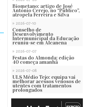
Biometano: artigo de José
António Cerejo, no “Público”,
atropela Ferreira e Silva
»
2026-07-10
Conselho de
Desenvolvimento
Intermunicipal da Educação
reuniu-se em Alcanena
»
2026-07-07
Festas do Almonda: edição
40 começa amanhã
»
2026-07-08
ULS Médio Tejo: equipa vai
melhorar acessos venosos de
utentes com tratamentos
prolongados