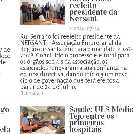
reeleito
presidente da
Nersant
»
2026-07-24
Rui Serrano foi reeleito presidente da
NERSANT – Associação Empresarial da
Região de Santarém para o mandato 2026-
7 de
2028. Concluído o processo eleitoral para
loco
os órgãos sociais da associação, os
 de
associados renovaram a sua confiança na
equipa directiva, dando início a um novo
i
ciclo de governação que terá efeitos a
partir de 24 de Julho.
(ler mais...)
igo
Saúde: ULS Médio
o
Tejo entre os
primeiros
pela
hospitais