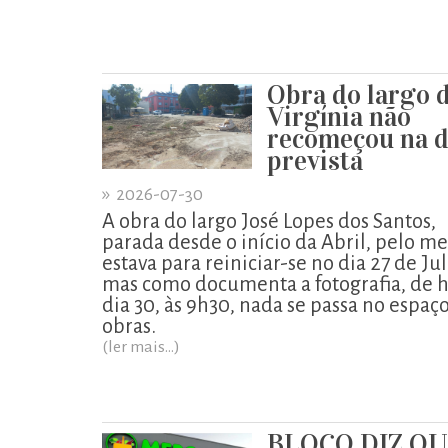
Obra do largo 
Virgínia não
recomeçou na d
prevista
»
2026-07-30
A obra do largo José Lopes dos Santos,
parada desde o início da Abril, pelo m
estava para reiniciar-se no dia 27 de Ju
mas como documenta a fotografia, de h
dia 30, às 9h30, nada se passa no espaç
obras.
(ler mais...)
BLOCO DIZ Q