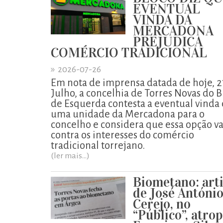
EVENTUAL
VINDA DA
MERCADONA
PREJUDICA
COMÉRCIO TRADICIONAL
»
2026-07-26
Em nota de imprensa datada de hoje, 2
Julho, a concelhia de Torres Novas do B
de Esquerda contesta a eventual vinda
uma unidade da Mercadona para o
concelho e considera que essa opção va
contra os interesses do comércio
tradicional torrejano.
(ler mais...)
Biometano: art
de José Antóni
Cerejo, no
“Público”, atro