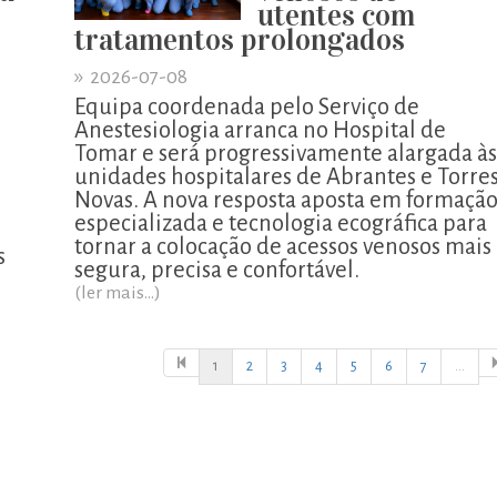
utentes com
tratamentos prolongados
»
2026-07-08
Equipa coordenada pelo Serviço de
Anestesiologia arranca no Hospital de
Tomar e será progressivamente alargada às
unidades hospitalares de Abrantes e Torre
o
Novas. A nova resposta aposta em formaçã
especializada e tecnologia ecográfica para
tornar a colocação de acessos venosos mais
s
segura, precisa e confortável.
(ler mais...)
1
2
3
4
5
6
7
...