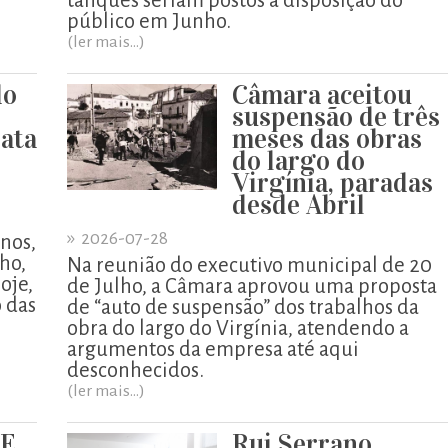
tanques seriam postos à disposição do
público em Junho.
(ler mais...)
do
Câmara aceitou
suspensão de três
ata
meses das obras
do largo do
Virgínia, paradas
desde Abril
»
2026-07-28
enos,
lho,
Na reunião do executivo municipal de 20
oje,
de Julho, a Câmara aprovou uma proposta
o das
de “auto de suspensão” dos trabalhos da
obra do largo do Virgínia, atendendo a
argumentos da empresa até aqui
desconhecidos.
(ler mais...)
UE
Rui Serrano