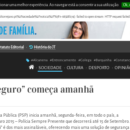
rcionar uma melhor experiência. Ao navegar está a consentir a sua utilização.
Ok, 
naltorrejano.pt%2Fsociedade%2Fnoticia%2F%3Fn-06328b74): failed to open stream: HTTP request failed
tatuto Editorial
•
História do JT
#Alcanena
#Entroncamento
#Golega
#Barquinha
#Constanc
•
SOCIEDADE
•
CULTURA
•
DESPORTO
•
OPINIÃ
Seguro” começa amanhã
ça Pública (PSP) inicia amanhã, segunda-feira, em todo o país, a
o 2015 – Polícia Sempre Presente que decorrerá até 15 de Setembro.
” é dos mais assinaláveis, oferecendo mais uma solução de segurança