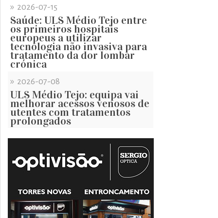
»
2026-07-15
Saúde: ULS Médio Tejo entre
os primeiros hospitais
europeus a utilizar
tecnologia não invasiva para
tratamento da dor lombar
crónica
»
2026-07-08
ULS Médio Tejo: equipa vai
melhorar acessos venosos de
utentes com tratamentos
prolongados