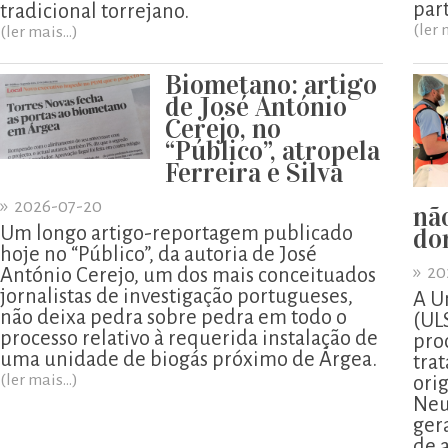
part
tradicional torrejano.
(ler 
(ler mais...)
Biometano: artigo
de José António
Cerejo, no
“Público”, atropela
Ferreira e Silva
»
2026-07-20
nã
Um longo artigo-reportagem publicado
do
hoje no “Público”, da autoria de José
»
20
António Cerejo, um dos mais conceituados
jornalistas de investigação portugueses,
A U
não deixa pedra sobre pedra em todo o
(UL
processo relativo à requerida instalação de
pro
uma unidade de biogás próximo de Árgea.
tra
(ler mais...)
ori
Neu
ger
de 