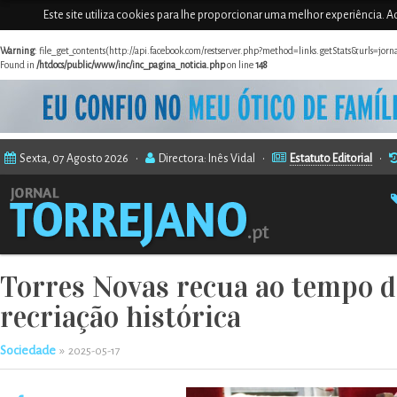
Este site utiliza cookies para lhe proporcionar uma melhor experiência. Ao
Warning
: file_get_contents(http://api.facebook.com/restserver.php?method=links.getStats&urls=jor
Found in
/htdocs/public/www/inc/inc_pagina_noticia.php
on line
148
Sexta, 07 Agosto 2026 •
Directora: Inês Vidal •
Estatuto Editorial
•
Torres Novas recua ao tempo d
recriação histórica
Sociedade
»
2025-05-17