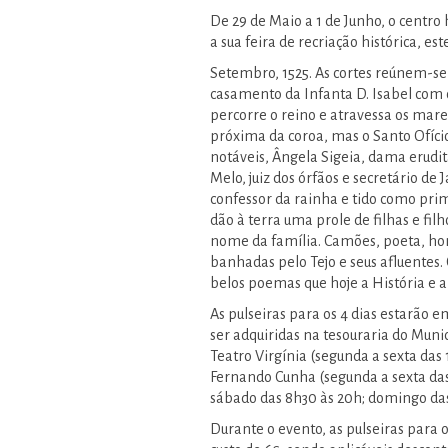
De 29 de Maio a 1 de Junho, o centro
a sua feira de recriação histórica, 
Setembro, 1525. As cortes reúnem-se 
casamento da Infanta D. Isabel com
percorre o reino e atravessa os mares
próxima da coroa, mas o Santo Ofício
notáveis, Ângela Sigeia, dama erudit
Melo, juiz dos órfãos e secretário de
confessor da rainha e tido como prim
dão à terra uma prole de filhas e fi
nome da família. Camões, poeta, hom
banhadas pelo Tejo e seus afluentes.
belos poemas que hoje a História e
As pulseiras para os 4 dias estarão 
ser adquiridas na tesouraria do Muni
Teatro Virgínia (segunda a sexta das 
Fernando Cunha (segunda a sexta das 
sábado das 8h30 às 20h; domingo das 
Durante o evento, as pulseiras para o