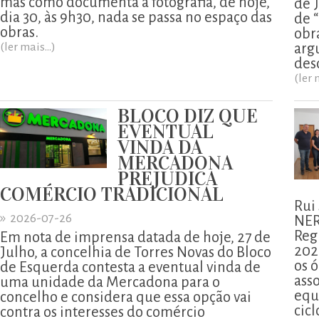
mas como documenta a fotografia, de hoje,
de 
dia 30, às 9h30, nada se passa no espaço das
de 
obras.
obr
(ler mais...)
arg
des
(ler 
BLOCO DIZ QUE
EVENTUAL
VINDA DA
MERCADONA
PREJUDICA
COMÉRCIO TRADICIONAL
Rui
»
2026-07-26
NER
Reg
Em nota de imprensa datada de hoje, 27 de
202
Julho, a concelhia de Torres Novas do Bloco
os ó
de Esquerda contesta a eventual vinda de
ass
uma unidade da Mercadona para o
equ
concelho e considera que essa opção vai
cicl
contra os interesses do comércio