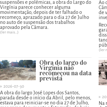
suspensões e polémicas, a obra do Largo do
Ao 
Virgínia parece conhecer alguma
Câm
movimentação, depois de ter falhado o
de 
recomeço, aprazado para o dia 27 de Julho
inv
no auto de suspensão dos trabalhos
Rec
aprovado pela Câmara.
gar
(ler mais...)
diss
tan
púb
(ler 
Obra do largo do
Virgínia não
recomeçou na data
prevista
»
2026-07-30
A obra do largo José Lopes dos Santos,
»
20
parada desde o início da Abril, pelo menos,
estava para reiniciar-se no dia 27 de Julho,
Na 