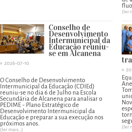
flu
(ler 
Conselho de
Desenvolvimento
Intermunicipal da
Educação reuniu-
se em Alcanena
tr
»
2026-07-10
»
20
Equ
O Conselho de Desenvolvimento
Ane
Intermunicipal da Educação (CDIEd)
Tom
reuniu-se no dia 6 de Julho na Escola
uni
Secundária de Alcanena para analisar o
Nov
PEDIME - Plano Estratégico de
esp
Desenvolvimento Intermunicipal da
tor
Educação e preparar a sua execução nos
segu
próximos anos.
(ler 
(ler mais...)