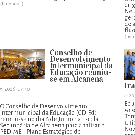
(ler mais...)
ori
Neu
ger
de 
flu
(ler 
Conselho de
Desenvolvimento
Intermunicipal da
Educação reuniu-
se em Alcanena
tr
»
2026-07-10
»
20
Equ
O Conselho de Desenvolvimento
Ane
Intermunicipal da Educação (CDIEd)
Tom
reuniu-se no dia 6 de Julho na Escola
uni
Secundária de Alcanena para analisar o
Nov
PEDIME - Plano Estratégico de