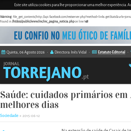
Este site utiliza cookies para lhe proporcionar uma melhor experiência. Ao
Warning
: file_get_contents(http://api.facebook.com/restserver.php?method=links.getStats&urls=jor
Found in
/htdocs/public/www/inc/inc_pagina_noticia.php
on line
148
Quinta, 06 Agosto 2026 •
Directora: Inês Vidal •
Estatuto Editorial
•
Saúde: cuidados primários em 
melhores dias
Sociedade
»
2015-06-12
Na extensão de saúde de Casais de Ig