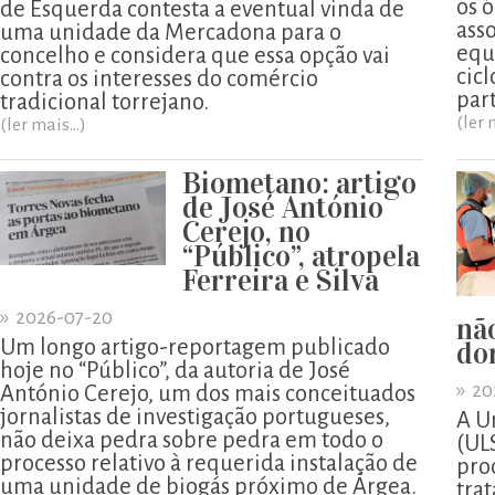
os ó
de Esquerda contesta a eventual vinda de
ass
uma unidade da Mercadona para o
equ
concelho e considera que essa opção vai
cicl
contra os interesses do comércio
part
tradicional torrejano.
(ler 
(ler mais...)
Biometano: artigo
de José António
Cerejo, no
“Público”, atropela
Ferreira e Silva
»
2026-07-20
nã
Um longo artigo-reportagem publicado
do
hoje no “Público”, da autoria de José
»
20
António Cerejo, um dos mais conceituados
jornalistas de investigação portugueses,
A U
não deixa pedra sobre pedra em todo o
(UL
processo relativo à requerida instalação de
pro
uma unidade de biogás próximo de Árgea.
tra