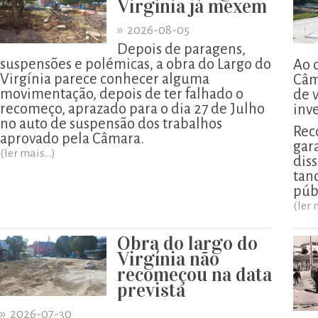
Virgínia já mexem
»
2026-08-05
Depois de paragens,
suspensões e polémicas, a obra do Largo do
Ao 
Virgínia parece conhecer alguma
Câm
movimentação, depois de ter falhado o
de 
recomeço, aprazado para o dia 27 de Julho
inv
no auto de suspensão dos trabalhos
Rec
aprovado pela Câmara.
gar
(ler mais...)
diss
tan
púb
(ler 
Obra do largo do
Virgínia não
recomeçou na data
prevista
»
2026-07-30