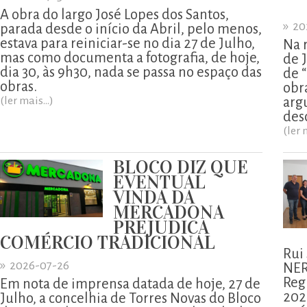
A obra do largo José Lopes dos Santos,
»
20
parada desde o início da Abril, pelo menos,
estava para reiniciar-se no dia 27 de Julho,
Na 
mas como documenta a fotografia, de hoje,
de 
dia 30, às 9h30, nada se passa no espaço das
de 
obras.
obr
(ler mais...)
arg
des
(ler 
BLOCO DIZ QUE
EVENTUAL
VINDA DA
MERCADONA
PREJUDICA
COMÉRCIO TRADICIONAL
Rui
»
2026-07-26
NER
Reg
Em nota de imprensa datada de hoje, 27 de
202
Julho, a concelhia de Torres Novas do Bloco