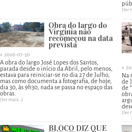
púb
(ler 
Obra do largo do
Virgínia não
recomeçou na data
prevista
»
2026-07-30
A obra do largo José Lopes dos Santos,
»
20
parada desde o início da Abril, pelo menos,
estava para reiniciar-se no dia 27 de Julho,
Na 
mas como documenta a fotografia, de hoje,
de 
dia 30, às 9h30, nada se passa no espaço das
de 
obras.
obr
(ler mais...)
arg
des
(ler 
BLOCO DIZ QUE