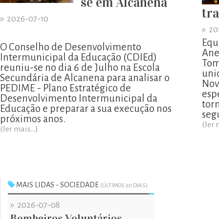
se em Alcanena
tr
»
2026-07-10
»
20
Equ
O Conselho de Desenvolvimento
Ane
Intermunicipal da Educação (CDIEd)
Tom
reuniu-se no dia 6 de Julho na Escola
uni
Secundária de Alcanena para analisar o
Nov
PEDIME - Plano Estratégico de
esp
Desenvolvimento Intermunicipal da
tor
Educação e preparar a sua execução nos
segu
próximos anos.
(ler 
(ler mais...)
MAIS LIDAS - SOCIEDADE
(ÚLTIMOS 30 DIAS)
»
2026-07-08
Bombeiros Voluntários