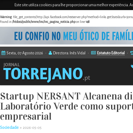
Este site utiliza cookies para lhe proporcionar uma melhor experiência. Ao
Warning
: file_get_contents(http://api.facebook.com/restserver.php?method=links.getStats&urls=jor
Found in
/htdocs/public/www/inc/inc_pagina_noticia.php
on line
148
Sexta, 07 Agosto 2026 •
Directora: Inês Vidal •
Estatuto Editorial
•
Startup NERSANT Alcanena di
Laboratório Verde como supor
empresarial
Sociedade
»
2026-05-05