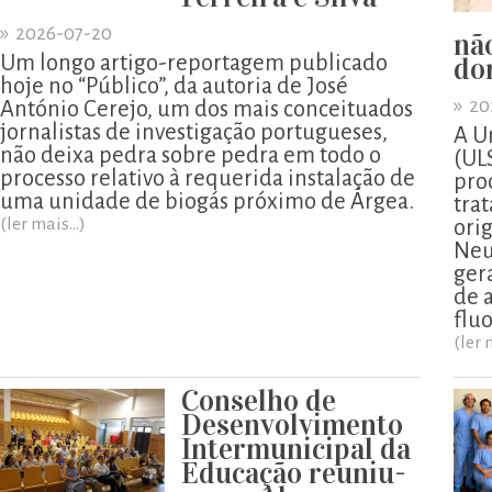
»
2026-07-20
nã
Um longo artigo-reportagem publicado
do
hoje no “Público”, da autoria de José
»
20
António Cerejo, um dos mais conceituados
jornalistas de investigação portugueses,
A U
não deixa pedra sobre pedra em todo o
(UL
processo relativo à requerida instalação de
pro
uma unidade de biogás próximo de Árgea.
tra
(ler mais...)
ori
Neu
ger
de 
flu
(ler 
Conselho de
Desenvolvimento
Intermunicipal da
Educação reuniu-