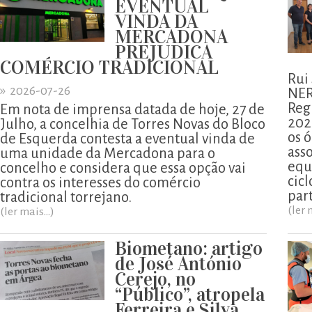
EVENTUAL
VINDA DA
MERCADONA
PREJUDICA
COMÉRCIO TRADICIONAL
Rui
»
2026-07-26
NER
Reg
Em nota de imprensa datada de hoje, 27 de
202
Julho, a concelhia de Torres Novas do Bloco
os ó
de Esquerda contesta a eventual vinda de
ass
uma unidade da Mercadona para o
equ
concelho e considera que essa opção vai
cicl
contra os interesses do comércio
part
tradicional torrejano.
(ler 
(ler mais...)
Biometano: artigo
de José António
Cerejo, no
“Público”, atropela
Ferreira e Silva