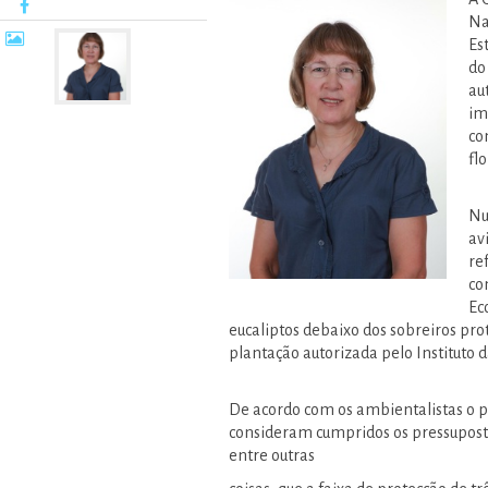
Na
Es
do
au
im
co
flo
Nu
av
re
co
Ec
eucaliptos debaixo dos sobreiros prot
plantação autorizada pelo Instituto 
De acordo com os ambientalistas o p
consideram cumpridos os pressuposto
entre outras