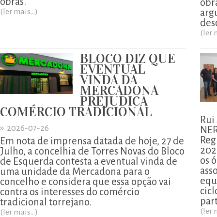
obras.
obr
(ler mais...)
arg
des
(ler 
BLOCO DIZ QUE
EVENTUAL
VINDA DA
MERCADONA
PREJUDICA
COMÉRCIO TRADICIONAL
Rui
»
2026-07-26
NER
Reg
Em nota de imprensa datada de hoje, 27 de
202
Julho, a concelhia de Torres Novas do Bloco
os ó
de Esquerda contesta a eventual vinda de
ass
uma unidade da Mercadona para o
equ
concelho e considera que essa opção vai
cicl
contra os interesses do comércio
part
tradicional torrejano.
(ler 
(ler mais...)