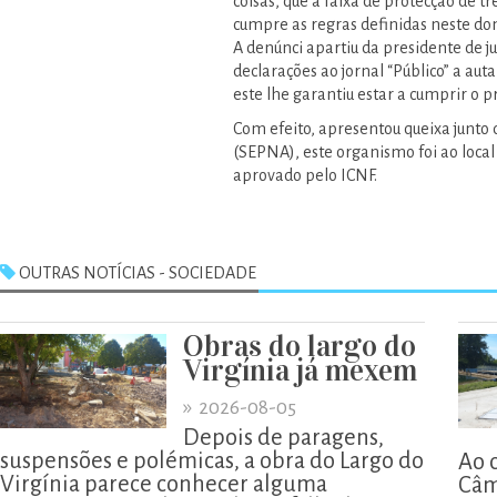
coisas, que a faixa de protecção de 
cumpre as regras definidas neste do
A denúnci apartiu da presidente de ju
declarações ao jornal “Público” a aut
este lhe garantiu estar a cumprir o p
Com efeito, apresentou queixa junto
(SEPNA), este organismo foi ao local
aprovado pelo ICNF.
OUTRAS NOTÍCIAS - SOCIEDADE
Obras do largo do
Virgínia já mexem
»
2026-08-05
Depois de paragens,
suspensões e polémicas, a obra do Largo do
Ao 
Virgínia parece conhecer alguma
Câm