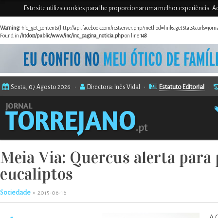
Este site utiliza cookies para lhe proporcionar uma melhor experiência. Ao
Warning
: file_get_contents(http://api.facebook.com/restserver.php?method=links.getStats&urls=jor
Found in
/htdocs/public/www/inc/inc_pagina_noticia.php
on line
148
Sexta, 07 Agosto 2026 •
Directora: Inês Vidal •
Estatuto Editorial
•
Meia Via: Quercus alerta para 
eucaliptos
Sociedade
»
2015-06-16
A 