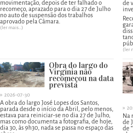
movimentação, depois de ter falhado o
de 
recomeço, aprazado para o dia 27 de Julho
inv
no auto de suspensão dos trabalhos
Rec
aprovado pela Câmara.
gar
(ler mais...)
diss
tan
púb
(ler 
Obra do largo do
Virgínia não
recomeçou na data
prevista
»
2026-07-30
A obra do largo José Lopes dos Santos,
»
20
parada desde o início da Abril, pelo menos,
estava para reiniciar-se no dia 27 de Julho,
Na 
mas como documenta a fotografia, de hoje,
de 
dia 30, às 9h30, nada se passa no espaço das
de 