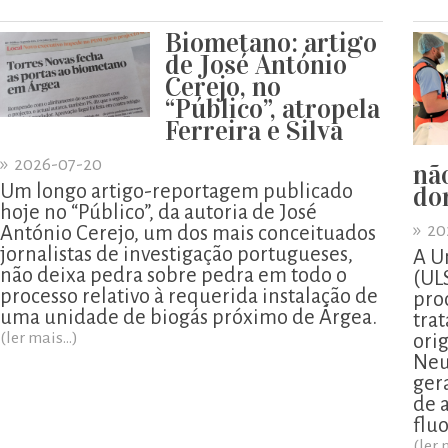
Biometano: artigo
de José António
Cerejo, no
“Público”, atropela
Ferreira e Silva
»
2026-07-20
nã
Um longo artigo-reportagem publicado
do
hoje no “Público”, da autoria de José
»
20
António Cerejo, um dos mais conceituados
jornalistas de investigação portugueses,
A U
não deixa pedra sobre pedra em todo o
(UL
processo relativo à requerida instalação de
pro
uma unidade de biogás próximo de Árgea.
tra
(ler mais...)
ori
Neu
ger
de 
flu
(ler 