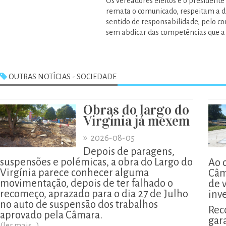
Os vereadores eleitos e o presidente
remata o comunicado, respeitam a de
sentido de responsabilidade, pelo co
sem abdicar das competências que a 
OUTRAS NOTÍCIAS - SOCIEDADE
Obras do largo do
Virgínia já mexem
»
2026-08-05
Depois de paragens,
suspensões e polémicas, a obra do Largo do
Ao 
Virgínia parece conhecer alguma
Câm
movimentação, depois de ter falhado o
de 
recomeço, aprazado para o dia 27 de Julho
inv
no auto de suspensão dos trabalhos
Rec
aprovado pela Câmara.
gar
(ler mais...)