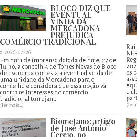
BLOCO DIZ QUE
EVENTUAL
VINDA DA
MERCADONA
PREJUDICA
COMÉRCIO TRADICIONAL
Rui
»
2026-07-26
NER
Reg
Em nota de imprensa datada de hoje, 27 de
202
Julho, a concelhia de Torres Novas do Bloco
os ó
de Esquerda contesta a eventual vinda de
ass
uma unidade da Mercadona para o
equ
concelho e considera que essa opção vai
cicl
contra os interesses do comércio
part
tradicional torrejano.
(ler 
(ler mais...)
Biometano: artigo
de José António
Cerejo, no