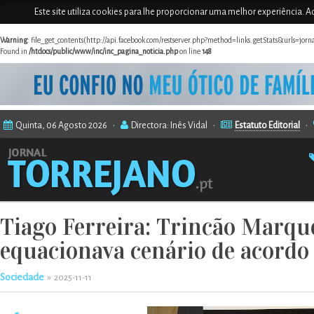
Este site utiliza cookies para lhe proporcionar uma melhor experiência. Ao
Warning
: file_get_contents(http://api.facebook.com/restserver.php?method=links.getStats&urls=jor
Found in
/htdocs/public/www/inc/inc_pagina_noticia.php
on line
148
Quinta, 06 Agosto 2026 •
Directora: Inês Vidal •
Estatuto Editorial
•
Tiago Ferreira: Trincão Marq
equacionava cenário de acordo
Sociedade
»
2025-11-11