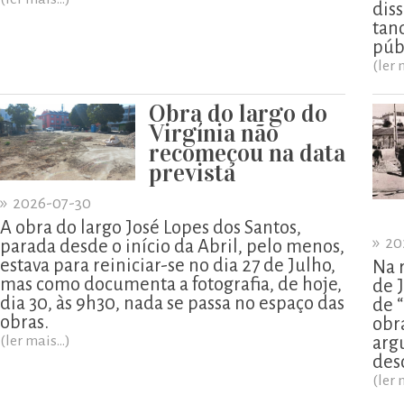
diss
tan
púb
(ler 
Obra do largo do
Virgínia não
recomeçou na data
prevista
»
2026-07-30
A obra do largo José Lopes dos Santos,
»
20
parada desde o início da Abril, pelo menos,
estava para reiniciar-se no dia 27 de Julho,
Na 
mas como documenta a fotografia, de hoje,
de 
dia 30, às 9h30, nada se passa no espaço das
de 
obras.
obr
(ler mais...)
arg
des
(ler 