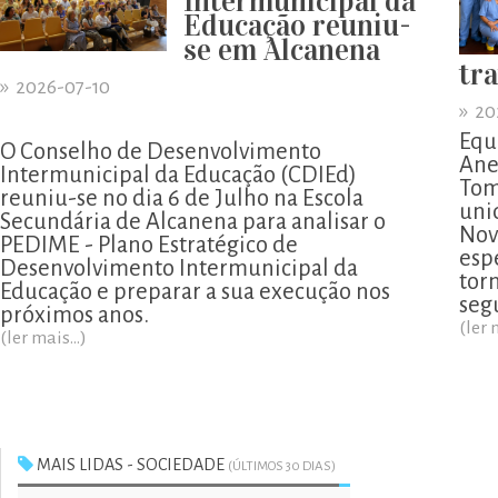
Intermunicipal da
Educação reuniu-
se em Alcanena
tr
»
2026-07-10
»
20
Equ
O Conselho de Desenvolvimento
Ane
Intermunicipal da Educação (CDIEd)
Tom
reuniu-se no dia 6 de Julho na Escola
uni
Secundária de Alcanena para analisar o
Nov
PEDIME - Plano Estratégico de
esp
Desenvolvimento Intermunicipal da
tor
Educação e preparar a sua execução nos
segu
próximos anos.
(ler 
(ler mais...)
MAIS LIDAS - SOCIEDADE
(ÚLTIMOS 30 DIAS)