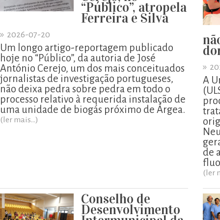
“Público”, atropela
Ferreira e Silva
»
2026-07-20
nã
Um longo artigo-reportagem publicado
do
hoje no “Público”, da autoria de José
»
20
António Cerejo, um dos mais conceituados
jornalistas de investigação portugueses,
A U
não deixa pedra sobre pedra em todo o
(UL
processo relativo à requerida instalação de
pro
uma unidade de biogás próximo de Árgea.
tra
(ler mais...)
ori
Neu
ger
de 
flu
(ler 
Conselho de
Desenvolvimento