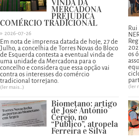
VINDA DA
MERCADONA
PREJUDICA
COMÉRCIO TRADICIONAL
Rui
»
2026-07-26
NER
Reg
Em nota de imprensa datada de hoje, 27 de
202
Julho, a concelhia de Torres Novas do Bloco
os ó
de Esquerda contesta a eventual vinda de
ass
uma unidade da Mercadona para o
equ
concelho e considera que essa opção vai
cicl
contra os interesses do comércio
part
tradicional torrejano.
(ler 
(ler mais...)
Biometano: artigo
de José António
Cerejo, no
“Público”, atropela
Ferreira e Silva