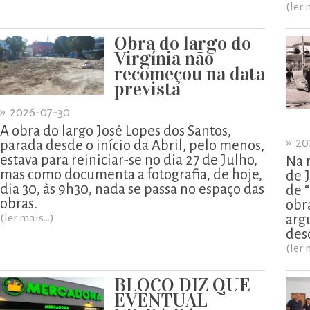
(ler 
Obra do largo do
Virgínia não
recomeçou na data
prevista
»
2026-07-30
A obra do largo José Lopes dos Santos,
»
20
parada desde o início da Abril, pelo menos,
estava para reiniciar-se no dia 27 de Julho,
Na 
mas como documenta a fotografia, de hoje,
de 
dia 30, às 9h30, nada se passa no espaço das
de 
obras.
obr
(ler mais...)
arg
des
(ler 
BLOCO DIZ QUE
EVENTUAL