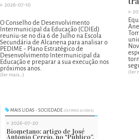
tr
»
2026-07-10
»
20
Equ
O Conselho de Desenvolvimento
Ane
Intermunicipal da Educação (CDIEd)
Tom
reuniu-se no dia 6 de Julho na Escola
uni
Secundária de Alcanena para analisar o
Nov
PEDIME - Plano Estratégico de
esp
Desenvolvimento Intermunicipal da
tor
Educação e preparar a sua execução nos
segu
próximos anos.
(ler 
(ler mais...)
MAIS LIDAS - SOCIEDADE
(ÚLTIMOS 30 DIAS)
»
2026-07-20
Biometano: artigo de José
António Cerejo, no “Público”,