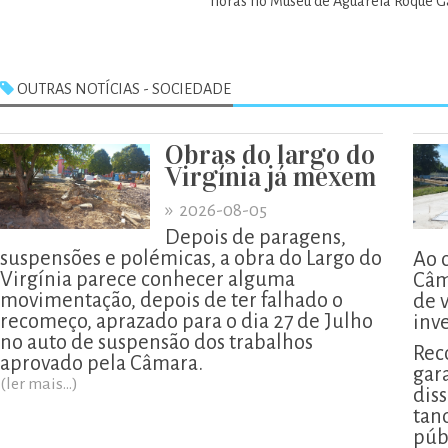
horas no Museu de Aguarela Roque 
OUTRAS NOTÍCIAS - SOCIEDADE
Obras do largo do
Virgínia já mexem
»
2026-08-05
Depois de paragens,
suspensões e polémicas, a obra do Largo do
Ao 
Virgínia parece conhecer alguma
Câm
movimentação, depois de ter falhado o
de 
recomeço, aprazado para o dia 27 de Julho
inv
no auto de suspensão dos trabalhos
Rec
aprovado pela Câmara.
gar
(ler mais...)
diss
tan
púb