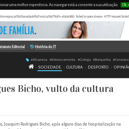
rcionar uma melhor experiência. Ao navegar está a consentir a sua utilização.
Ok, 
naltorrejano.pt%2Fsociedade%2Fnoticia%2F%3Fn-ab29c088): failed to open stream: HTTP request failed
statuto Editorial
•
História do JT
#Alcanena
#Entroncamento
#Golega
#Barquinha
#Constanc
•
SOCIEDADE
•
CULTURA
•
DESPORTO
•
OPINIÃ
es Bicho, vulto da cultura
, Joaquim Rodrigues Bicho, após alguns dias de hospitalização na