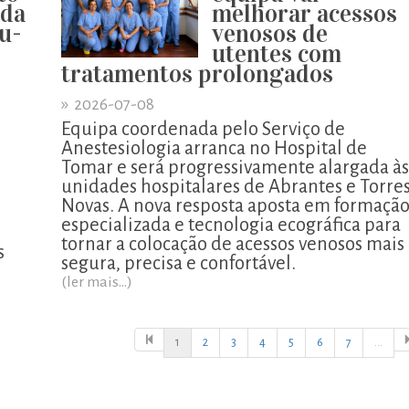
 da
melhorar acessos
u-
venosos de
utentes com
tratamentos prolongados
»
2026-07-08
Equipa coordenada pelo Serviço de
Anestesiologia arranca no Hospital de
Tomar e será progressivamente alargada às
unidades hospitalares de Abrantes e Torre
o
Novas. A nova resposta aposta em formaçã
especializada e tecnologia ecográfica para
tornar a colocação de acessos venosos mais
s
segura, precisa e confortável.
(ler mais...)
1
2
3
4
5
6
7
...