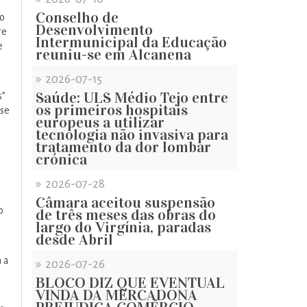
Conselho de
ho
Desenvolvimento
re
Intermunicipal da Educação
e
reuniu-se em Alcanena
»
2026-07-15
Saúde: ULS Médio Tejo entre
s”
os primeiros hospitais
ase
europeus a utilizar
tecnologia não invasiva para
tratamento da dor lombar
crónica
»
2026-07-28
Câmara aceitou suspensão
o
de três meses das obras do
largo do Virgínia, paradas
desde Abril
 a
»
2026-07-26
BLOCO DIZ QUE EVENTUAL
VINDA DA MERCADONA