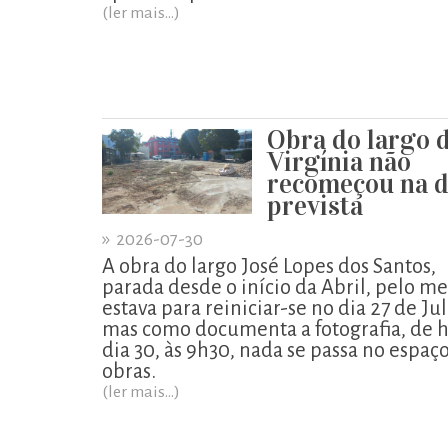
(ler mais...)
Obra do largo 
Virgínia não
recomeçou na d
prevista
»
2026-07-30
A obra do largo José Lopes dos Santos,
parada desde o início da Abril, pelo m
estava para reiniciar-se no dia 27 de Ju
mas como documenta a fotografia, de h
dia 30, às 9h30, nada se passa no espaç
obras.
(ler mais...)