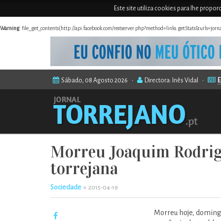
Este site utiliza cookies para lhe propo
Warning
: file_get_contents(http://api.facebook.com/restserver.php?method=links.getStats&urls=jor
Sábado, 08 Agosto 2026 •
Directora: Inês Vidal •
E
Morreu Joaquim Rodrigu
torrejana
Sociedade
»
2015-04-19
Morreu hoje, domingo