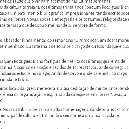
mas de saúde que o vinham acometido nas últimas semanas.
s da cultura torrejana dos últimos trinta anos, Joaquim Rodrigues Bic
 deixa um património bibliográfico impressionante, tendo escrito sob
ónio de Torres Novas, sobre a etnografia e os costumes, religiosidade 
ros temas a que dedicou o melhor de si, sempre de forma
 colaborador fundamental do semanário “O Almonda”, um dos “amore
esempenhado durante mais de 10 anos o cargo de director daquele qu
oaquim Rodrigues Bicho foi figura de mérito dos últimos quarenta de
anhia Nacional de Fiação e Tecidos de Torres Novas, onde começou a
oncluiu os estudos no colégio Andrade Corvo e onde ascendeu ao cargo
 unidade fabril.
turas locais da igreja mereceram a sua dedicação de muitos anos, tend
erência da organização e expansão da catequese em Torres Novas, a
0.
es Novas atribuiu-lhe as mais altas homenagens, condecorando-o com
nicipal de cultura e atribuindo o seu nome a uma rua da cidade,
ilvã.