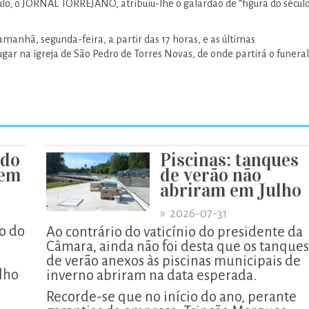
o, o JORNAL TORREJANO, atribuiu-lhe o galardão de “figura do século
amanhã, segunda-feira, a partir das 17 horas, e as últimas
ar na igreja de São Pedro de Torres Novas, de onde partirá o funeral
 do
Piscinas: tanques
xem
de verão não
abriram em Julho
»
2026-07-31
o do
Ao contrário do vaticínio do presidente da
Câmara, ainda não foi desta que os tanques
de verão anexos às piscinas municipais de
lho
inverno abriram na data esperada.
Recorde-se que no início do ano, perante