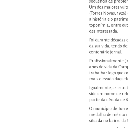
sequência de proble
Um dos maiores vulto
(Torres Novas, 1926)
a história e o patrim
toponímia, entre out
desinteressada.
Foi durante décadas
da sua vida, tendo d
centenário jornal.
Profissionalmente, J
anos de vida da Comp
trabalhar logo que c
mais elevado daquela
Igualmente, as estru
sido um nome de ref
partir da década de 6
O município de Torr
medalha de mérito mu
situada no bairro da S