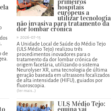
primeiros
pela
hospitais
europeus a
utilizar tecnologia
não invasiva para tratamento da
o
dor lombar crónica
»
2026-07-15
ados
,
A Unidade Local de Saúde do Médio Tejo
o
(ULS Médio Tejo) realizou três
o de
procedimentos inovadores para o
gea.
tratamento da dor lombar crónica de
origem facetária, utilizando o sistema
Neurolyser XR, uma tecnologia de última
geração baseada em ultrassons focalizados
de alta intensidade (HIFU), guiados por
fluoroscopia.
(ler mais...)
ULS Médio Tejo:
to
equipa vai