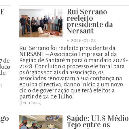
UE
Rui Serrano
reeleito
presidente da
Nersant
»
2026-07-24
Rui Serrano foi reeleito presidente da
NERSANT – Associação Empresarial da
Região de Santarém para o mandato 2026-
7 de
2028. Concluído o processo eleitoral para
loco
os órgãos sociais da associação, os
 de
associados renovaram a sua confiança na
equipa directiva, dando início a um novo
i
ciclo de governação que terá efeitos a
partir de 24 de Julho.
(ler mais...)
igo
Saúde: ULS Médio
o
Tejo entre os