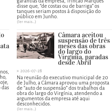
garantias da empresa, Trincão Marques
disse que, “de costas ou de barriga” os
tanques seriam postos à disposição do
público em Junho.
(ler mais...)
do
Câmara aceitou
suspensão de três
ata
meses das obras
do largo do
Virgínia, paradas
desde Abril
»
2026-07-28
enos,
lho,
Na reunião do executivo municipal de 20
oje,
de Julho, a Câmara aprovou uma proposta
o das
de “auto de suspensão” dos trabalhos da
obra do largo do Virgínia, atendendo a
argumentos da empresa até aqui
desconhecidos.
(ler mais...)