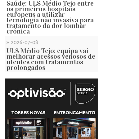
Saúde: ULS Médio Tejo entre
os primeiros hospitais
europeus a utilizar
tecnologia não invasiva para
tratamento da dor lombar
crónica
»
2026-07-08
ULS Médio Tejo: equipa vai
melhorar acessos venosos de
utentes com tratamentos
prolongados