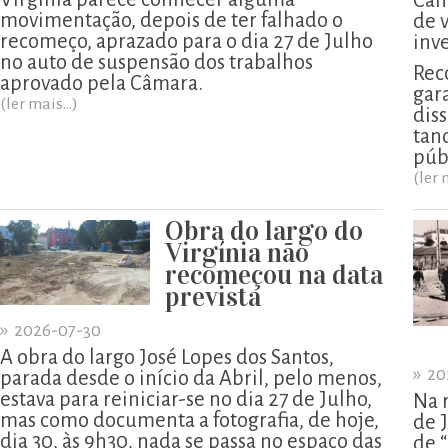
Câm
movimentação, depois de ter falhado o
de 
recomeço, aprazado para o dia 27 de Julho
inv
no auto de suspensão dos trabalhos
Rec
aprovado pela Câmara.
gar
(ler mais...)
diss
tan
púb
(ler 
Obra do largo do
Virgínia não
recomeçou na data
prevista
»
2026-07-30
A obra do largo José Lopes dos Santos,
»
20
parada desde o início da Abril, pelo menos,
estava para reiniciar-se no dia 27 de Julho,
Na 
mas como documenta a fotografia, de hoje,
de 
dia 30, às 9h30, nada se passa no espaço das
de 