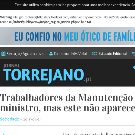
Este site utiliza cookies para lhe proporcionar uma melhor experiência. Ao
Warning
: file_get_contents(http://api.facebook.com/restserver.php?method=links.getStats&urls=jor
Found in
/htdocs/public/www/inc/inc_pagina_noticia.php
on line
148
Sexta, 07 Agosto 2026 •
Directora: Inês Vidal •
Estatuto Editorial
•
Trabalhadores da Manutenção M
ministro, mas este não aparec
Sociedade
»
2015-04-21
Uma dezena de trabalhadores civis