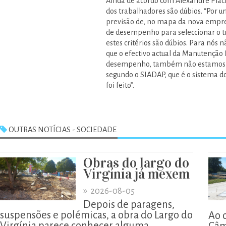
Ainda de acordo com Alexandre Plácido
dos trabalhadores são dúbios. “Por u
previsão de, no mapa da nova empres
de desempenho para seleccionar o t
estes critérios são dúbios. Para nós 
que o efectivo actual da Manutenção M
desempenho, também não estamos de 
segundo o SIADAP, que é o sistema do
foi feito”.
OUTRAS NOTÍCIAS - SOCIEDADE
Obras do largo do
Virgínia já mexem
»
2026-08-05
Depois de paragens,
suspensões e polémicas, a obra do Largo do
Ao 
Virgínia parece conhecer alguma