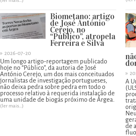
(ler mais...)
Biometano: artigo
de José António
Cerejo, no
“Público”, atropela
Ferreira e Silva
»
2026-07-20
nã
Um longo artigo-reportagem publicado
do
hoje no “Público”, da autoria de José
»
20
António Cerejo, um dos mais conceituados
jornalistas de investigação portugueses,
A U
não deixa pedra sobre pedra em todo o
(UL
processo relativo à requerida instalação de
pro
uma unidade de biogás próximo de Árgea.
tra
(ler mais...)
ori
Neu
ger
de 
flu