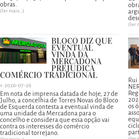
obras.
obr
(ler mais...)
arg
des
(ler 
BLOCO DIZ QUE
EVENTUAL
VINDA DA
MERCADONA
PREJUDICA
COMÉRCIO TRADICIONAL
Rui
»
2026-07-26
NER
Reg
Em nota de imprensa datada de hoje, 27 de
202
Julho, a concelhia de Torres Novas do Bloco
os ó
de Esquerda contesta a eventual vinda de
ass
uma unidade da Mercadona para o
equ
concelho e considera que essa opção vai
cicl
contra os interesses do comércio
part
tradicional torrejano.
(ler 