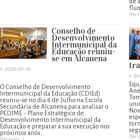
de 
flu
(ler 
Conselho de
Desenvolvimento
Intermunicipal da
Educação reuniu-
se em Alcanena
tr
»
2026-07-10
»
20
Equ
O Conselho de Desenvolvimento
Ane
Intermunicipal da Educação (CDIEd)
Tom
reuniu-se no dia 6 de Julho na Escola
uni
Secundária de Alcanena para analisar o
Nov
PEDIME - Plano Estratégico de
esp
Desenvolvimento Intermunicipal da
tor
Educação e preparar a sua execução nos
segu
próximos anos.
(ler 
(ler mais...)