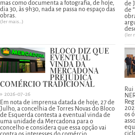
mas como documenta a fotografia, de hoje,
de 
dia 30, às 9h30, nada se passa no espaço das
de 
obras.
obr
(ler mais...)
arg
des
(ler 
BLOCO DIZ QUE
EVENTUAL
VINDA DA
MERCADONA
PREJUDICA
COMÉRCIO TRADICIONAL
Rui
»
2026-07-26
NER
Reg
Em nota de imprensa datada de hoje, 27 de
202
Julho, a concelhia de Torres Novas do Bloco
os ó
de Esquerda contesta a eventual vinda de
ass
uma unidade da Mercadona para o
equ
concelho e considera que essa opção vai
cicl
contra os interesses do comércio