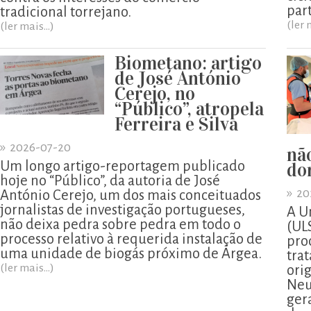
part
tradicional torrejano.
(ler 
(ler mais...)
Biometano: artigo
de José António
Cerejo, no
“Público”, atropela
Ferreira e Silva
»
2026-07-20
nã
Um longo artigo-reportagem publicado
do
hoje no “Público”, da autoria de José
»
20
António Cerejo, um dos mais conceituados
jornalistas de investigação portugueses,
A U
não deixa pedra sobre pedra em todo o
(UL
processo relativo à requerida instalação de
pro
uma unidade de biogás próximo de Árgea.
tra
(ler mais...)
ori
Neu
ger