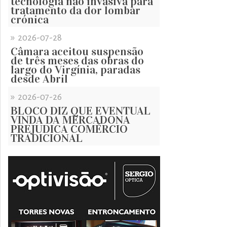
tecnologia não invasiva para
tratamento da dor lombar
crónica
»
2026-07-28
Câmara aceitou suspensão
de três meses das obras do
largo do Virgínia, paradas
desde Abril
»
2026-07-26
BLOCO DIZ QUE EVENTUAL
VINDA DA MERCADONA
PREJUDICA COMÉRCIO
TRADICIONAL