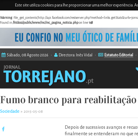
Este site utiliza cookies para lhe proporcionar uma melhor experiência. Ao
Warning
: file_get_contents(http://api.facebook.com/restserver.php?method=links.getStats&urls=jor
Found in
/htdocs/public/www/inc/inc_pagina_noticia.php
on line
148
Sábado, 08 Agosto 2026 •
Directora: Inês Vidal •
Estatuto Editorial
Fumo branco para reabilitação 
Sociedade
»
2015-05-08
Depois de sucessivos avanços e recu
finalmente se entenderam no que res