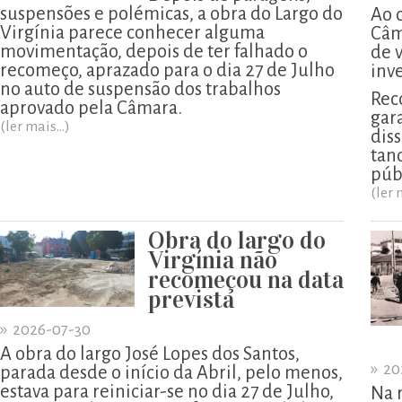
suspensões e polémicas, a obra do Largo do
Ao 
Virgínia parece conhecer alguma
Câm
movimentação, depois de ter falhado o
de 
recomeço, aprazado para o dia 27 de Julho
inv
no auto de suspensão dos trabalhos
Rec
aprovado pela Câmara.
gar
(ler mais...)
diss
tan
púb
(ler 
Obra do largo do
Virgínia não
recomeçou na data
prevista
»
2026-07-30
A obra do largo José Lopes dos Santos,
»
20
parada desde o início da Abril, pelo menos,
estava para reiniciar-se no dia 27 de Julho,
Na 