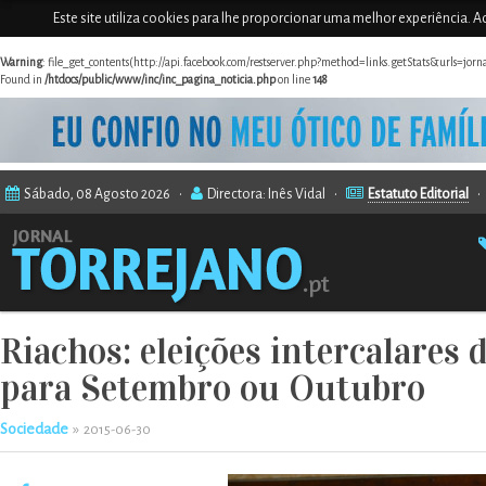
Este site utiliza cookies para lhe proporcionar uma melhor experiência. Ao
Warning
: file_get_contents(http://api.facebook.com/restserver.php?method=links.getStats&urls=jor
Found in
/htdocs/public/www/inc/inc_pagina_noticia.php
on line
148
Sábado, 08 Agosto 2026 •
Directora: Inês Vidal •
Estatuto Editorial
Riachos: eleições intercalares
para Setembro ou Outubro
Sociedade
»
2015-06-30