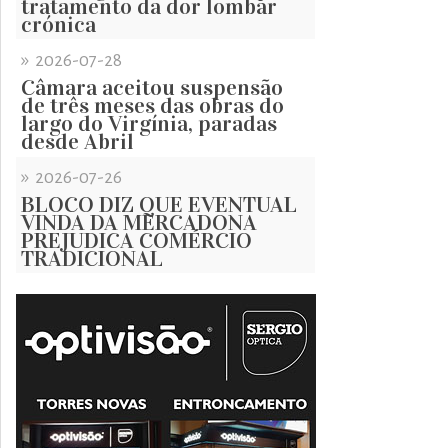
tratamento da dor lombar
crónica
»
2026-07-28
Câmara aceitou suspensão
de três meses das obras do
largo do Virgínia, paradas
desde Abril
»
2026-07-26
BLOCO DIZ QUE EVENTUAL
VINDA DA MERCADONA
PREJUDICA COMÉRCIO
TRADICIONAL