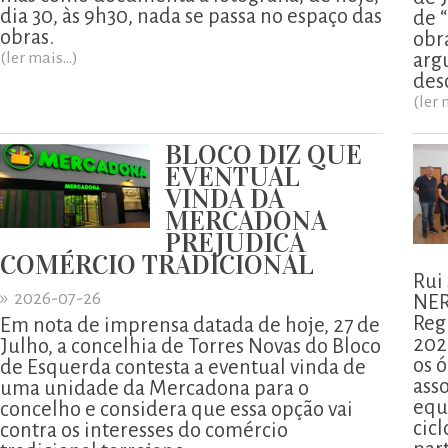
dia 30, às 9h30, nada se passa no espaço das
de 
obras.
obr
(ler mais...)
arg
des
(ler 
BLOCO DIZ QUE
EVENTUAL
VINDA DA
MERCADONA
PREJUDICA
COMÉRCIO TRADICIONAL
Rui
»
2026-07-26
NER
Reg
Em nota de imprensa datada de hoje, 27 de
202
Julho, a concelhia de Torres Novas do Bloco
os ó
de Esquerda contesta a eventual vinda de
ass
uma unidade da Mercadona para o
equ
concelho e considera que essa opção vai
cicl
contra os interesses do comércio