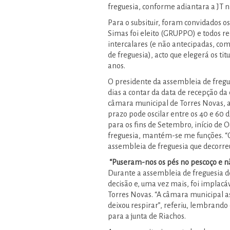
freguesia, conforme adiantara a JT n
Para o subsituir, foram convidados o
Simas foi eleito (GRUPPO) e todos re
intercalares (e não antecipadas, co
de freguesia), acto que elegerá os tit
anos.
O presidente da assembleia de fregue
dias a contar da data de recepção da 
câmara municipal de Torres Novas, a
prazo pode oscilar entre os 40 e 60 di
para os fins de Setembro, início de 
freguesia, mantém-se me funções. “O 
assembleia de freguesia que decorreu
“Puseram-nos os pés no pescoço e n
Durante a assembleia de freguesia de 
decisão e, uma vez mais, foi implacá
Torres Novas. “A câmara municipal as
deixou respirar”, referiu, lembrando
para a junta de Riachos.