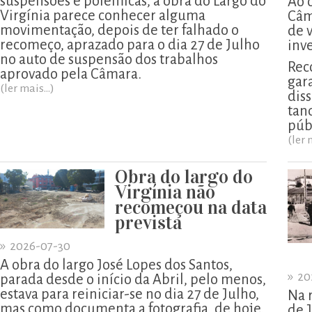
suspensões e polémicas, a obra do Largo do
Ao 
Virgínia parece conhecer alguma
Câm
movimentação, depois de ter falhado o
de 
recomeço, aprazado para o dia 27 de Julho
inv
no auto de suspensão dos trabalhos
Rec
aprovado pela Câmara.
gar
(ler mais...)
diss
tan
púb
(ler 
Obra do largo do
Virgínia não
recomeçou na data
prevista
»
2026-07-30
A obra do largo José Lopes dos Santos,
»
20
parada desde o início da Abril, pelo menos,
estava para reiniciar-se no dia 27 de Julho,
Na 
mas como documenta a fotografia, de hoje,
de 