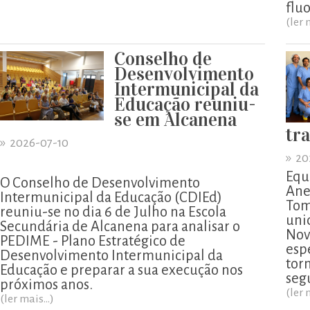
flu
(ler 
Conselho de
Desenvolvimento
Intermunicipal da
Educação reuniu-
se em Alcanena
tr
»
2026-07-10
»
20
Equ
O Conselho de Desenvolvimento
Ane
Intermunicipal da Educação (CDIEd)
Tom
reuniu-se no dia 6 de Julho na Escola
uni
Secundária de Alcanena para analisar o
Nov
PEDIME - Plano Estratégico de
esp
Desenvolvimento Intermunicipal da
tor
Educação e preparar a sua execução nos
segu
próximos anos.
(ler 
(ler mais...)