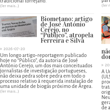
part
tradicional torrejano.
(ler 
(ler mais...)
Biometano: artigo
de José António
Cerejo, no
“Público”, atropela
Ferreira e Silva
»
2026-07-20
nã
Um longo artigo-reportagem publicado
do
hoje no “Público”, da autoria de José
»
20
António Cerejo, um dos mais conceituados
jornalistas de investigação portugueses,
A U
não deixa pedra sobre pedra em todo o
(UL
processo relativo à requerida instalação de
pro
uma unidade de biogás próximo de Árgea.
tra
(ler mais...)
ori
Neu
ger
de 