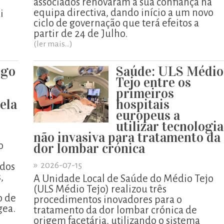
associados renovaram a sua confiança na
equipa directiva, dando início a um novo
i
ciclo de governação que terá efeitos a
partir de 24 de Julho.
(ler mais...)
igo
Saúde: ULS Médio
o
Tejo entre os
primeiros
pela
hospitais
europeus a
utilizar tecnologia
não invasiva para tratamento da
o
dor lombar crónica
»
2026-07-15
ados
,
A Unidade Local de Saúde do Médio Tejo
o
(ULS Médio Tejo) realizou três
o de
procedimentos inovadores para o
gea.
tratamento da dor lombar crónica de
origem facetária, utilizando o sistema