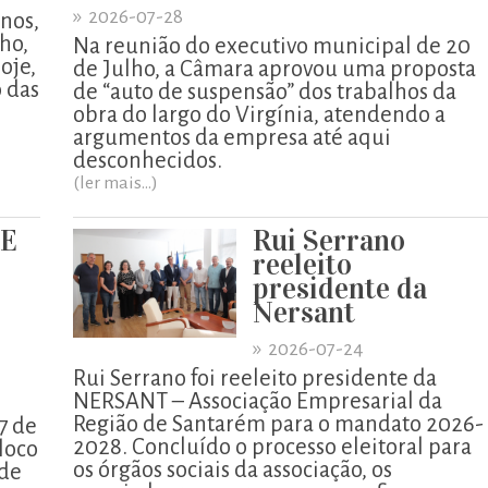
»
2026-07-28
enos,
lho,
Na reunião do executivo municipal de 20
oje,
de Julho, a Câmara aprovou uma proposta
o das
de “auto de suspensão” dos trabalhos da
obra do largo do Virgínia, atendendo a
argumentos da empresa até aqui
desconhecidos.
(ler mais...)
UE
Rui Serrano
reeleito
presidente da
Nersant
»
2026-07-24
Rui Serrano foi reeleito presidente da
NERSANT – Associação Empresarial da
Região de Santarém para o mandato 2026-
7 de
2028. Concluído o processo eleitoral para
loco
os órgãos sociais da associação, os
 de