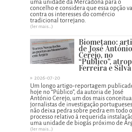
uma unidade da Mercadona para o
concelho e considera que essa opção va
contra os interesses do comércio
tradicional torrejano.
(ler mais...)
Biometano: art
de José Antóni
Cerejo, no
“Público”, atro
Ferreira e Silva
»
2026-07-20
Um longo artigo-reportagem publicad
hoje no “Público”, da autoria de José
António Cerejo, um dos mais conceitu
jornalistas de investigação portugueses
não deixa pedra sobre pedra em todo 
processo relativo à requerida instalaçã
uma unidade de biogás próximo de Ár
(ler mais...)