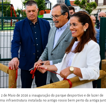
 2 de Maio de 2026 a inauguração do parque desportivo e de lazer de
uma infraestrutura instalada no antigo rossio bem perto da antiga jun