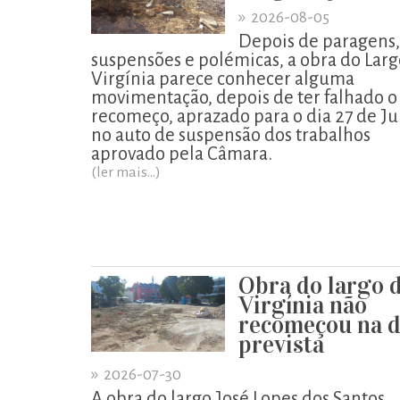
»
2026-08-05
Depois de paragens,
suspensões e polémicas, a obra do Larg
Virgínia parece conhecer alguma
movimentação, depois de ter falhado o
recomeço, aprazado para o dia 27 de Ju
no auto de suspensão dos trabalhos
aprovado pela Câmara.
(ler mais...)
Obra do largo 
Virgínia não
recomeçou na d
prevista
»
2026-07-30
A obra do largo José Lopes dos Santos,