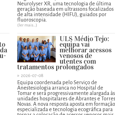
Neurolyser XR, uma tecnologia de última
geração baseada em ultrassons focalizados
de alta intensidade (HIFU), guiados por
fluoroscopia.
(ler mais...)
ULS Médio Tejo:
to
equipa vai
 da
melhorar acessos
u-
venosos de
utentes com
tratamentos prolongados
»
2026-07-08
Equipa coordenada pelo Serviço de
Anestesiologia arranca no Hospital de
Tomar e será progressivamente alargada às
unidades hospitalares de Abrantes e Torre
o
Novas. A nova resposta aposta em formaçã
especializada e tecnologia ecográfica para
tornar a colocação de acessos venosos mais