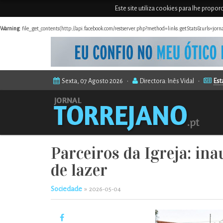
Este site utiliza cookies para lhe propo
Warning
: file_get_contents(http://api.facebook.com/restserver.php?method=links.getStats&urls=jor
Sexta, 07 Agosto 2026 •
Directora: Inês Vidal •
Est
Parceiros da Igreja: in
de lazer
Sociedade
»
2026-05-04