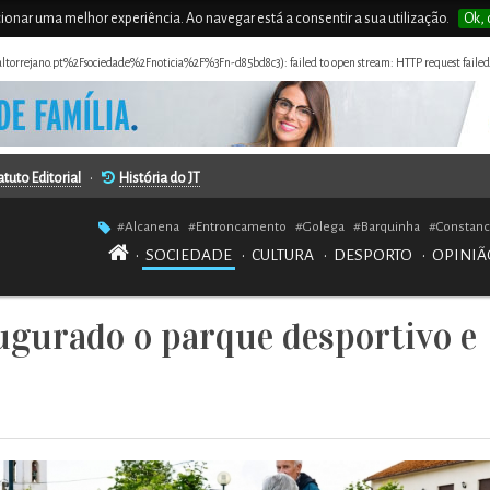
rcionar uma melhor experiência. Ao navegar está a consentir a sua utilização.
Ok, 
naltorrejano.pt%2Fsociedade%2Fnoticia%2F%3Fn-d85bd8c3): failed to open stream: HTTP request failed
atuto Editorial
•
História do JT
#Alcanena
#Entroncamento
#Golega
#Barquinha
#Constanc
•
SOCIEDADE
•
CULTURA
•
DESPORTO
•
OPINIÃ
augurado o parque desportivo e