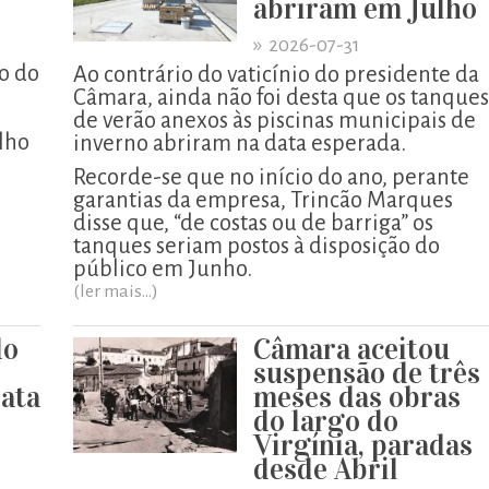
abriram em Julho
»
2026-07-31
o do
Ao contrário do vaticínio do presidente da
Câmara, ainda não foi desta que os tanques
de verão anexos às piscinas municipais de
lho
inverno abriram na data esperada.
Recorde-se que no início do ano, perante
garantias da empresa, Trincão Marques
disse que, “de costas ou de barriga” os
tanques seriam postos à disposição do
público em Junho.
(ler mais...)
do
Câmara aceitou
suspensão de três
ata
meses das obras
do largo do
Virgínia, paradas
desde Abril