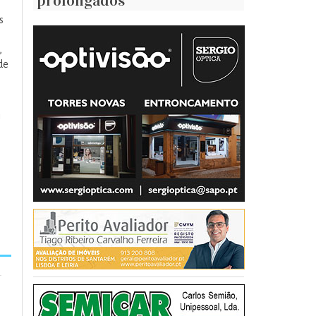
prolongados
s
,
de
i