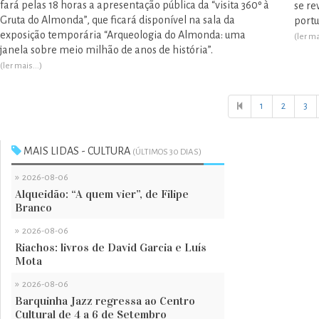
fará pelas 18 horas a apresentação pública da “visita 360º à
se re
Gruta do Almonda”, que ficará disponível na sala da
portu
exposição temporária “Arqueologia do Almonda: uma
(ler ma
janela sobre meio milhão de anos de história”.
(ler mais...)
1
2
3
MAIS LIDAS - CULTURA
(ÚLTIMOS 30 DIAS)
»
2026-08-06
Alqueidão: “A quem vier”, de Filipe
Branco
»
2026-08-06
Riachos: livros de David Garcia e Luís
Mota
»
2026-08-06
Barquinha Jazz regressa ao Centro
Cultural de 4 a 6 de Setembro