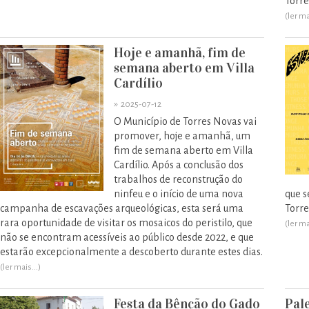
Torre
(ler ma
Hoje e amanhã, fim de
semana aberto em Villa
Cardílio
»
2025-07-12
O Município de Torres Novas vai
promover, hoje e amanhã, um
fim de semana aberto em Villa
Cardílio. Após a conclusão dos
trabalhos de reconstrução do
ninfeu e o início de uma nova
que s
campanha de escavações arqueológicas, esta será uma
Torre
rara oportunidade de visitar os mosaicos do peristilo, que
(ler ma
não se encontram acessíveis ao público desde 2022, e que
estarão excepcionalmente a descoberto durante estes dias.
(ler mais...)
Festa da Bênção do Gado
Pal