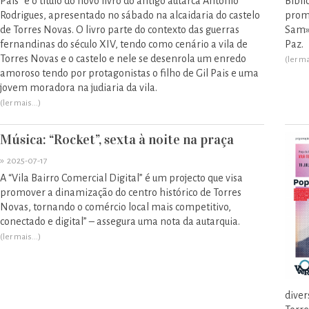
Pais” é o título do novo livro do antigo autarca António
Bibli
Rodrigues, apresentado no sábado na alcaidaria do castelo
promo
de Torres Novas. O livro parte do contexto das guerras
Sam»,
fernandinas do século XIV, tendo como cenário a vila de
Paz.
Torres Novas e o castelo e nele se desenrola um enredo
(ler ma
amoroso tendo por protagonistas o filho de Gil Pais e uma
jovem moradora na judiaria da vila.
(ler mais...)
Música: “Rocket”, sexta à noite na praça
»
2025-07-17
A “Vila Bairro Comercial Digital” é um projecto que visa
promover a dinamização do centro histórico de Torres
Novas, tornando o comércio local mais competitivo,
conectado e digital” – assegura uma nota da autarquia.
(ler mais...)
diver