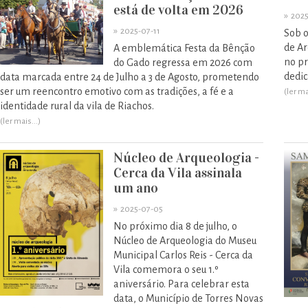
está de volta em 2026
»
2025
»
2025-07-11
Sob o
de Ar
A emblemática Festa da Bênção
no pr
do Gado regressa em 2026 com
dedic
data marcada entre 24 de Julho a 3 de Agosto, prometendo
ser um reencontro emotivo com as tradições, a fé e a
(ler ma
identidade rural da vila de Riachos.
(ler mais...)
Núcleo de Arqueologia -
Cerca da Vila assinala
um ano
»
2025-07-05
No próximo dia 8 de julho, o
Núcleo de Arqueologia do Museu
Municipal Carlos Reis - Cerca da
Vila comemora o seu 1.º
aniversário. Para celebrar esta
data, o Município de Torres Novas