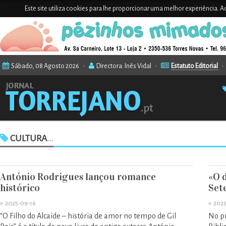
Este site utiliza cookies para lhe proporcionar uma melhor experiência. Ao
Sábado, 08 Agosto 2026 •
Directora: Inês Vidal •
Estatuto Editorial
CULTURA
...
António Rodrigues lançou romance
«O 
histórico
Set
»
»
2025-09-16
2025
“O Filho do Alcaide – história de amor no tempo de Gil
No pr