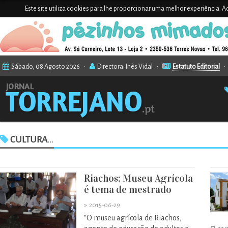
Este site utiliza cookies para lhe proporcionar uma melhor experiência. Ao
Sábado, 08 Agosto 2026 •
Directora: Inês Vidal •
Estatuto Editorial
CULTURA
...
Riachos: Museu Agrícola
é tema de mestrado
»
2015-06-29
“O museu agrícola de Riachos,