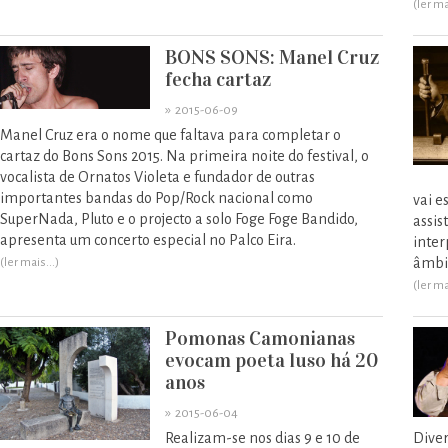
(ler ma
BONS SONS: Manel Cruz
fecha cartaz
»
2015-06-09
Manel Cruz era o nome que faltava para completar o
cartaz do Bons Sons 2015. Na primeira noite do festival, o
vocalista de Ornatos Violeta e fundador de outras
importantes bandas do Pop/Rock nacional como
vai e
SuperNada, Pluto e o projecto a solo Foge Foge Bandido,
assis
apresenta um concerto especial no Palco Eira.
inter
âmbit
(ler mais...)
(ler ma
Pomonas Camonianas
evocam poeta luso há 20
anos
»
2015-06-04
Realizam-se nos dias 9 e 10 de
Diver