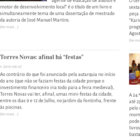
agente de educação de adultos e
O cen
motor de desenvolvimento local” é o título de um livro e
sexta
simultaneamente tema de uma dissertação de mestrado
peça 
da autoria de José Manuel Martins.
“Kari
progr
(ler mais...)
Agost
(ler ma
Torres Novas: afinal há “festas”
»
2015-06-27
Ao contrário do que foi anunciado pela autarquia no início
do ano (que não se faziam festas da cidade porque o
investimento financeiro iria todo para a feira medieval),
Torres Novas vai ter, afinal, umas mini-festas da cidade,
A 24.
entre os dias 9 e 12 de Julho, no jardim da Fontinha, frente
até 2
às piscinas.
pelo 
(ler mais...)
momen
poden
livro
basta