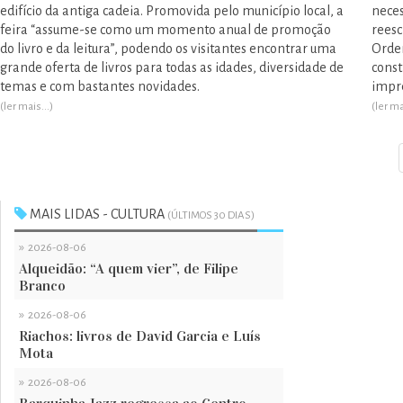
edifício da antiga cadeia. Promovida pelo município local, a
neces
feira “assume-se como um momento anual de promoção
reesc
do livro e da leitura”, podendo os visitantes encontrar uma
Ordem
grande oferta de livros para todas as idades, diversidade de
const
temas e com bastantes novidades.
impre
(ler mais...)
(ler ma
MAIS LIDAS - CULTURA
(ÚLTIMOS 30 DIAS)
»
2026-08-06
Alqueidão: “A quem vier”, de Filipe
Branco
»
2026-08-06
Riachos: livros de David Garcia e Luís
Mota
»
2026-08-06