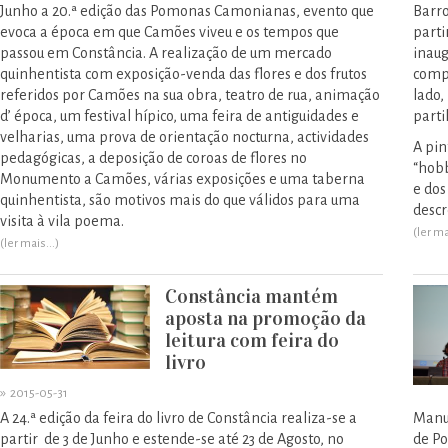
Junho a 20.ª edição das Pomonas Camonianas, evento que
Barro
evoca a época em que Camões viveu e os tempos que
parti
passou em Constância. A realização de um mercado
inaug
quinhentista com exposição-venda das flores e dos frutos
compo
referidos por Camões na sua obra, teatro de rua, animação
lado,
d’ época, um festival hípico, uma feira de antiguidades e
parti
velharias, uma prova de orientação nocturna, actividades
A pin
pedagógicas, a deposição de coroas de flores no
“hobb
Monumento a Camões, várias exposições e uma taberna
e dos
quinhentista, são motivos mais do que válidos para uma
descr
visita à vila poema.
(ler ma
(ler mais...)
Constância mantém
aposta na promoção da
leitura com feira do
livro
»
2015-05-31
A 24.ª edição da feira do livro de Constância realiza-se a
Manue
partir de 3 de Junho e estende-se até 23 de Agosto, no
de Po