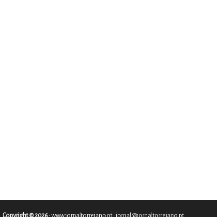
Copyright © 2026
•
www.jornaltorrejano.pt
• jornal@jornaltorrejano.pt