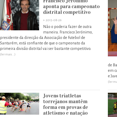
Francisco Jerónimo
aponta para campeonato
distrital competitivo
»
2015-08-26
Não o poderia fazer de outra
maneira. Francisco Jerónimo,
presidente da direcção da Associação de Futebol de
Santarém, está confiante de que o campeonato da
primeira divisão distrital vai ser bastante competitivo.
(ler mais...)
de Ba
em cu
e Juv
(ler ma
Jovens triatletas
torrejanos mantêm
forma em provas de
atletismo e natação