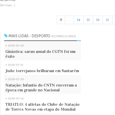
(ler mais...)
...
54
55
56
57
MAIS LIDAS - DESPORTO
(ÚLTIMOS 30 DIAS)
»
2026-07-20
Ginástica: sarau anual do CGTN foi um
êxito
»
2026-07-21
Judo: torrejanos brilharam em Santarém
»
2026-07-20
Natação: Infantis do CNTN encerram a
época em grande no Nacional
»
2026-07-14
TRIATLO: 4 atletas do Clube de Natação
de Torres Novas em etapa do Mundial