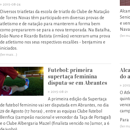
»
2015-08-24
Alca
Diversos triatletas da escola de triatlo do Clube de Natação
Senio
de Torres Novas têm participado em diversas provas de
e ven
atletismo e de natação para manterem a forma bem
Naval
como prepararem-se para a nova temporada. Na Batalha,
João Nuno e Ricardo Batista (irmãos) venceram uma prova
(ler ma
de atletismo nos seus respectivos escalões - benjamins e
iniciados.
(ler mais...)
Futebol: primeira
Alc
supertaça feminina
do 
disputa-se em Abrantes
»
2015
»
2015-08-21
O Atl
quint
A primeira edição da Supertaça
vence
de futebol feminino vai ser disputada em Abrantes, no dia
camp
29 de Agosto (17 horas) , entre as equipas Clube Futebol
Benfica (campeão nacional e vencedor da Taça de Portugal)
Para 
e o Clube Albergaria Mazel (finalista vencido no Jamor, a 6
(ler ma
de junho).