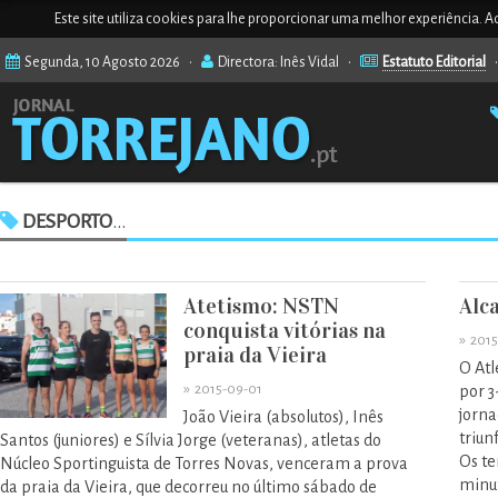
Este site utiliza cookies para lhe proporcionar uma melhor experiência. Ao
Segunda, 10 Agosto 2026 •
Directora: Inês Vidal •
Estatuto Editorial
DESPORTO
...
Atetismo: NSTN
Alc
conquista vitórias na
»
2015
praia da Vieira
O Atl
»
2015-09-01
por 3
jorna
João Vieira (absolutos), Inês
triun
Santos (juniores) e Sílvia Jorge (veteranas), atletas do
Os te
Núcleo Sportinguista de Torres Novas, venceram a prova
minut
da praia da Vieira, que decorreu no último sábado de