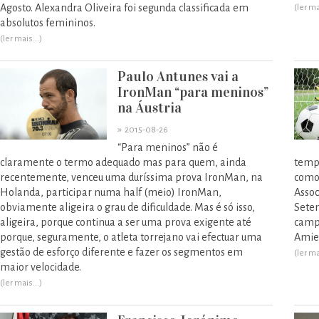
Agosto. Alexandra Oliveira foi segunda classificada em
(ler ma
absolutos femininos.
(ler mais...)
Paulo Antunes vai a
IronMan “para meninos”
na Áustria
»
2015-08-26
“Para meninos” não é
claramente o termo adequado mas para quem, ainda
tempo
recentemente, venceu uma duríssima prova IronMan, na
como 
Holanda, participar numa half (meio) IronMan,
Assoc
obviamente aligeira o grau de dificuldade. Mas é só isso,
Sete
aligeira, porque continua a ser uma prova exigente até
campe
porque, seguramente, o atleta torrejano vai efectuar uma
Amien
gestão de esforço diferente e fazer os segmentos em
(ler ma
maior velocidade.
(ler mais...)