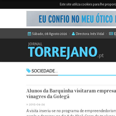
Este site utiliza cookies para lhe propo
Sábado, 08 Agosto 2026 •
Directora: Inês Vidal •
E
SOCIEDADE
...
Alunos da Barquinha visitaram empresa
vinagres da Golegã
»
2015-04-24
A visita inseriu-se no programa de empreendedoris