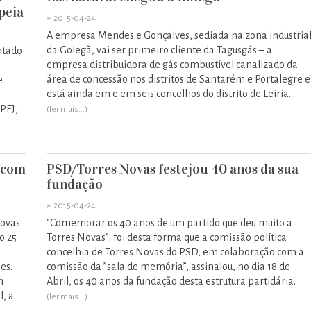
peia
»
2015-04-24
A empresa Mendes e Gonçalves, sediada na zona industria
da Golegã, vai ser primeiro cliente da Tagusgás – a
ntado
empresa distribuidora de gás combustível canalizado da
área de concessão nos distritos de Santarém e Portalegre e
e
está ainda em e em seis concelhos do distrito de Leiria.
PEJ,
(ler mais...)
l com
PSD/Torres Novas festejou 40 anos da sua
fundação
»
2015-04-24
Novas
”Comemorar os 40 anos de um partido que deu muito a
o 25
Torres Novas”: foi desta forma que a comissão política
a
concelhia de Torres Novas do PSD, em colaboração com a
es.
comissão da ”sala de memória”, assinalou, no dia 18 de
m
Abril, os 40 anos da fundação desta estrutura partidária.
l, a
(ler mais...)