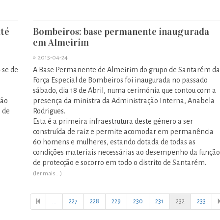
até
Bombeiros: base permanente inaugurada
em Almeirim
»
2015-04-24
-se de
A Base Permanente de Almeirim do grupo de Santarém da
Força Especial de Bombeiros foi inaugurada no passado
sábado, dia 18 de Abril, numa cerimónia que contou com a
ção
presença da ministra da Administração Interna, Anabela
 de
Rodrigues.
Esta é a primeira infraestrutura deste género a ser
construída de raiz e permite acomodar em permanência
60 homens e mulheres, estando dotada de todas as
condições materiais necessárias ao desempenho da função
de protecção e socorro em todo o distrito de Santarém.
(ler mais...)
...
227
228
229
230
231
232
233