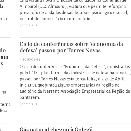
 da
uma viatura nova à Unidade de Cuidados na Comunidade
la
Almourol (UCC Almourol), viatura que permite reforçar a
prestação de cuidados de saúde, apoio psicológico e social,
res e
no âmbito domiciliário e comunitário.
(ler mais...)
Ciclo de conferências sobre ‘economia da
 do
defesa’ passou por Torres Novas
ram
»
2015-04-24
as
O ciclo de conferências ”Economia da Defesa”, ministradas
pelo IDD – plataforma das industrias de defesa nacionais -
passou por Torres Novas esta terça-feira, dia 21 de Abril,
iniciativa que juntou alguns empresários da região no
auditório da Nersant, Associação Empresarial da Região de
e na
Santarém.
nterna
(ler mais...)
fesa.
a
Gás natural chegou à Golegã