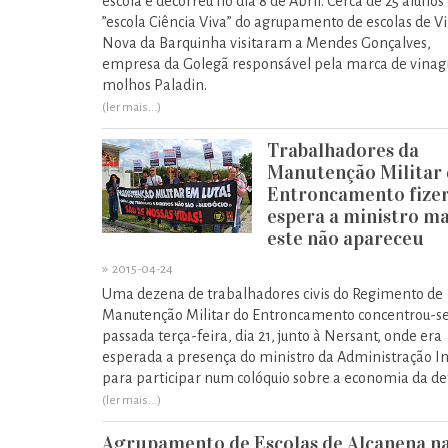
escola e decorreu no dia 8 de Abril. Cerca de 25 alunos
”escola Ciência Viva” do agrupamento de escolas de Vi
Nova da Barquinha visitaram a Mendes Gonçalves,
empresa da Golegã responsável pela marca de vinag
molhos Paladin.
(ler mais...)
Trabalhadores da
Manutenção Militar
Entroncamento fize
espera a ministro m
este não apareceu
»
2015-04-24
Uma dezena de trabalhadores civis do Regimento de
Manutenção Militar do Entroncamento concentrou-s
passada terça-feira, dia 21, junto à Nersant, onde era
esperada a presença do ministro da Administração I
para participar num colóquio sobre a economia da de
(ler mais...)
Agrupamento de Escolas de Alcanena n