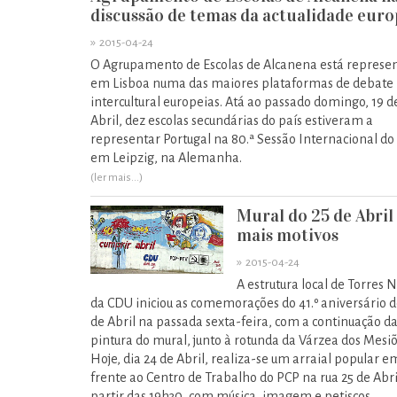
discussão de temas da actualidade euro
»
2015-04-24
O Agrupamento de Escolas de Alcanena está represe
em Lisboa numa das maiores plataformas de debate
intercultural europeias. Atá ao passado domingo, 19 d
Abril, dez escolas secundárias do país estiveram a
representar Portugal na 80.ª Sessão Internacional do 
em Leipzig, na Alemanha.
(ler mais...)
Mural do 25 de Abri
mais motivos
»
2015-04-24
A estrutura local de Torres 
da CDU iniciou as comemorações do 41.º aniversário d
de Abril na passada sexta-feira, com a continuação d
pintura do mural, junto à rotunda da Várzea dos Mesiõ
Hoje, dia 24 de Abril, realiza-se um arraial popular e
frente ao Centro de Trabalho do PCP na rua 25 de Abri
partir das 19h30, com música, imagem e petiscos.