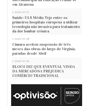
em Alcanena
»
2026-07-15
Saúde: ULS Médio Tejo entre os
primeiros hospitais europeus a utilizar
tecnologia não invasiva para tratamento
da dor lombar crónica
»
2026-07-28
Câmara aceitou suspensão de três
meses das obras do largo do Virgínia,
paradas desde Abril
,
»
2026-07-26
BLOCO DIZ QUE EVENTUAL VINDA
DA MERCADONA PREJUDICA
COMÉRCIO TRADICIONAL