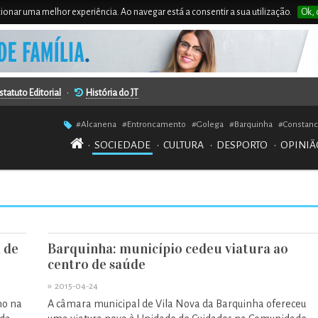
rcionar uma melhor experiência. Ao navegar está a consentir a sua utilização.
Ok, 
statuto Editorial
•
História do JT
#Alcanena
#Entroncamento
#Golega
#Barquinha
#Constanc
•
SOCIEDADE
•
CULTURA
•
DESPORTO
•
OPINIÃ
 de
Barquinha: município cedeu viatura ao
centro de saúde
»
2015-04-24
mo na
A câmara municipal de Vila Nova da Barquinha ofereceu