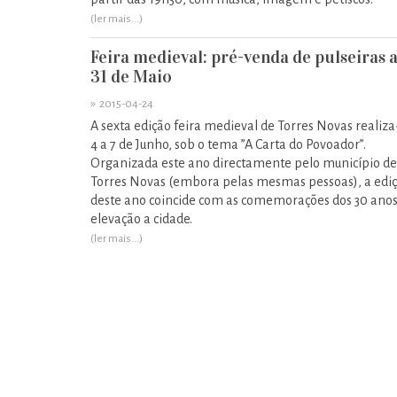
(ler mais...)
Feira medieval: pré-venda de pulseiras 
31 de Maio
»
2015-04-24
A sexta edição feira medieval de Torres Novas realiza
4 a 7 de Junho, sob o tema ”A Carta do Povoador”.
Organizada este ano directamente pelo município de
Torres Novas (embora pelas mesmas pessoas), a edi
deste ano coincide com as comemorações dos 30 anos
elevação a cidade.
(ler mais...)