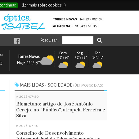
continuar.
(Ler mais sobre cookies...)
Pesquisar...
Dom.
Seg.
Ter.
ia
Torres Novas
32° / 19°
32° / 18°
34° / 17°
Hoje 35° / 19°
O
MAIS LIDAS - SOCIEDADE
(ÚLTIMOS 30 DIAS)
»
2026-07-20
Biometano: artigo de José António
Cerejo, no “Público”, atropela Ferreira e
Silva
»
2026-07-10
Conselho de Desenvolvimento
Intermunicipal da Educação reuniu-se