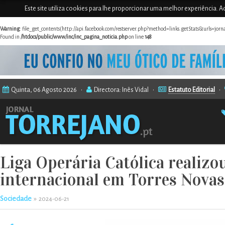
Este site utiliza cookies para lhe proporcionar uma melhor experiência. Ao
Warning
: file_get_contents(http://api.facebook.com/restserver.php?method=links.getStats&urls=jor
Found in
/htdocs/public/www/inc/inc_pagina_noticia.php
on line
148
Quinta, 06 Agosto 2026 •
Directora: Inês Vidal •
Estatuto Editorial
•
Liga Operária Católica realizo
internacional em Torres Novas
Sociedade
»
2024-06-21