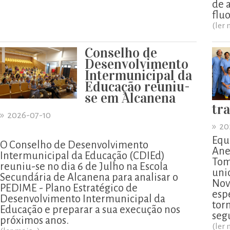
de 
flu
(ler 
Conselho de
Desenvolvimento
Intermunicipal da
Educação reuniu-
se em Alcanena
tr
»
2026-07-10
»
20
Equ
O Conselho de Desenvolvimento
Ane
Intermunicipal da Educação (CDIEd)
Tom
reuniu-se no dia 6 de Julho na Escola
uni
Secundária de Alcanena para analisar o
Nov
PEDIME - Plano Estratégico de
esp
Desenvolvimento Intermunicipal da
tor
Educação e preparar a sua execução nos
segu
próximos anos.
(ler 