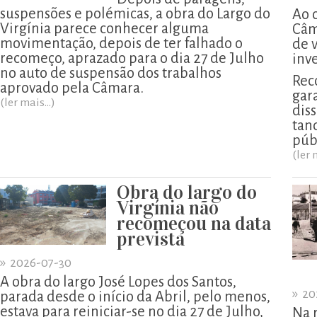
suspensões e polémicas, a obra do Largo do
Ao 
Virgínia parece conhecer alguma
Câm
movimentação, depois de ter falhado o
de 
recomeço, aprazado para o dia 27 de Julho
inv
no auto de suspensão dos trabalhos
Rec
aprovado pela Câmara.
gar
(ler mais...)
diss
tan
púb
(ler 
Obra do largo do
Virgínia não
recomeçou na data
prevista
»
2026-07-30
A obra do largo José Lopes dos Santos,
»
20
parada desde o início da Abril, pelo menos,
estava para reiniciar-se no dia 27 de Julho,
Na 