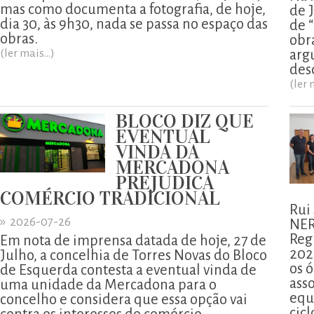
mas como documenta a fotografia, de hoje,
de 
dia 30, às 9h30, nada se passa no espaço das
de 
obras.
obr
(ler mais...)
arg
des
(ler 
BLOCO DIZ QUE
EVENTUAL
VINDA DA
MERCADONA
PREJUDICA
COMÉRCIO TRADICIONAL
Rui
»
2026-07-26
NER
Reg
Em nota de imprensa datada de hoje, 27 de
202
Julho, a concelhia de Torres Novas do Bloco
os ó
de Esquerda contesta a eventual vinda de
ass
uma unidade da Mercadona para o
equ
concelho e considera que essa opção vai
cicl