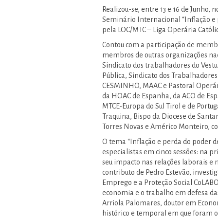
Realizou-se, entre 13 e 16 de Junho, 
Seminário Internacional “Inflação e
pela LOC/MTC – Liga Operária Católi
Contou com a participação de membro
membros de outras organizações nac
Sindicato dos trabalhadores do Vestuá
Pública, Sindicato dos Trabalhadores
CESMINHO, MAAC e Pastoral Operári
da HOAC de Espanha, da ACO de Espa
MTCE-Europa do Sul Tirol e de Portug
Traquina, Bispo da Diocese de Santa
Torres Novas e Américo Monteiro, c
O tema “Inflação e perda do poder de
especialistas em cinco sessões: na p
seu impacto nas relações laborais e n
contributo de Pedro Estevão, investi
Emprego e a Proteção Social CoLABO
economia e o trabalho em defesa das
Arriola Palomares, doutor em Econom
histórico e temporal em que foram o