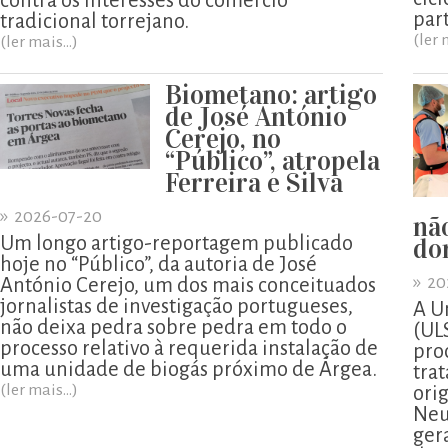
contra os interesses do comércio
part
tradicional torrejano.
(ler 
(ler mais...)
Biometano: artigo
de José António
Cerejo, no
“Público”, atropela
Ferreira e Silva
»
2026-07-20
nã
Um longo artigo-reportagem publicado
do
hoje no “Público”, da autoria de José
»
20
António Cerejo, um dos mais conceituados
jornalistas de investigação portugueses,
A U
não deixa pedra sobre pedra em todo o
(UL
processo relativo à requerida instalação de
pro
uma unidade de biogás próximo de Árgea.
tra
(ler mais...)
ori
Neu
ger