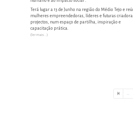
humano e ao impacto social”.
Terá lugar a 13 de Junho na região do Médio Tejo e re
mulheres empreendedoras, líderes e futuras criadora
projectos, num espaço de partilha, inspiração e
capacitação prática.
(ler mais...)
...