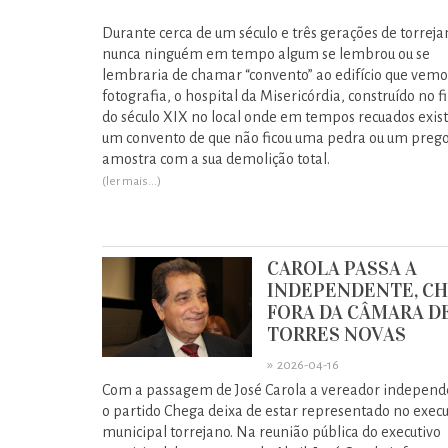
Durante cerca de um século e três gerações de torreja
nunca ninguém em tempo algum se lembrou ou se
lembraria de chamar “convento” ao edifício que vemo
fotografia, o hospital da Misericórdia, construído no f
do século XIX no local onde em tempos recuados exist
um convento de que não ficou uma pedra ou um preg
amostra com a sua demolição total.
(ler mais...)
CAROLA PASSA A
INDEPENDENTE, C
FORA DA CÂMARA D
TORRES NOVAS
»
2026-04-16
Com a passagem de José Carola a vereador independ
o partido Chega deixa de estar representado no execu
municipal torrejano. Na reunião pública do executivo