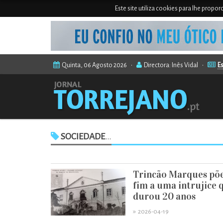
Este site utiliza cookies para lhe propo
Quinta, 06 Agosto 2026 •
Directora: Inês Vidal •
Es
SOCIEDADE
...
Trincão Marques põ
fim a uma intrujice 
durou 20 anos
»
2026-04-19