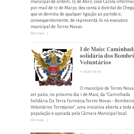
municipal de ontem, 15 de Abril, José Carola informou
por mail de 17 de Março, deu conta à distrital do Cheg
que se demitia de qualquer ligação ao partido e,
consequentemente, de representá-lo no executivo
municipal de Torres Novas.
(ler mais...)
1 de Maio: Caminhad
solidária dos Bombe
Voluntários
»
2026-04-15
O município de Torres Nova
ser palco, no próximo dia 1 de Maio, da “Caminhada
Solidária Da Terra Farmácia.Torres Novas - Bombeir
Voluntários Torrejanos”, uma iniciativa aberta a toda 
população e apoiada pela Câmara Municipal local.
(ler mais...)