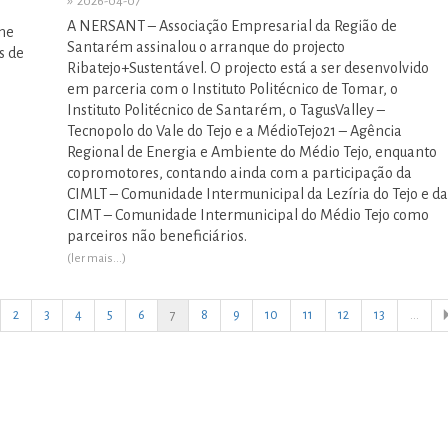
»
2026-04-07
A NERSANT – Associação Empresarial da Região de
úne
Santarém assinalou o arranque do projecto
s de
Ribatejo+Sustentável. O projecto está a ser desenvolvido
em parceria com o Instituto Politécnico de Tomar, o
Instituto Politécnico de Santarém, o TagusValley –
Tecnopolo do Vale do Tejo e a MédioTejo21 – Agência
Regional de Energia e Ambiente do Médio Tejo, enquanto
copromotores, contando ainda com a participação da
CIMLT – Comunidade Intermunicipal da Lezíria do Tejo e da
CIMT – Comunidade Intermunicipal do Médio Tejo como
parceiros não beneficiários.
(ler mais...)
2
3
4
5
6
7
8
9
10
11
12
13
...