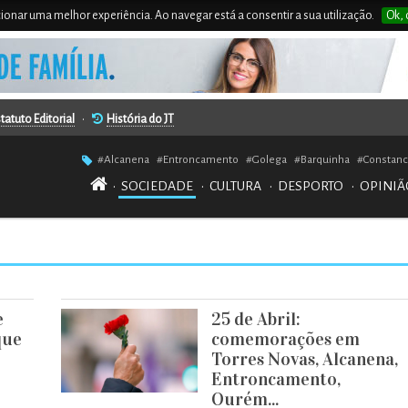
rcionar uma melhor experiência. Ao navegar está a consentir a sua utilização.
Ok, 
tatuto Editorial
•
História do JT
#Alcanena
#Entroncamento
#Golega
#Barquinha
#Constanc
•
SOCIEDADE
•
CULTURA
•
DESPORTO
•
OPINIÃ
e
25 de Abril:
que
comemorações em
Torres Novas, Alcanena,
Entroncamento,
Ourém...