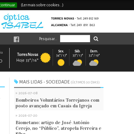
continuar.
(Ler mais sobre cookies...)
Pesquisar...
Sex.
Sáb.
Dom.
ia
Torres Novas
34° / 17°
33° / 17°
32° / 19°
Hoje 33° / 16°
O
MAIS LIDAS - SOCIEDADE
(ÚLTIMOS 30 DIAS)
»
2026-07-08
Bombeiros Voluntários Torrejanos com
posto avançado em Casais da Igreja
»
2026-07-20
Biometano: artigo de José António
Cerejo, no “Público”, atropela Ferreira e
Silva