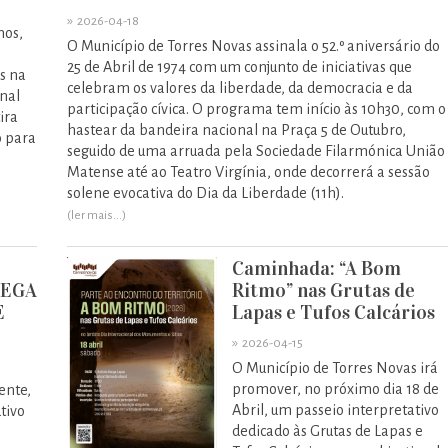
»
2026-04-18
nos,
O Município de Torres Novas assinala o 52.º aniversário do
25 de Abril de 1974 com um conjunto de iniciativas que
s na
celebram os valores da liberdade, da democracia e da
inal
participação cívica. O programa tem início às 10h30, com o
ira
hastear da bandeira nacional na Praça 5 de Outubro,
o para
seguido de uma arruada pela Sociedade Filarmónica União
Matense até ao Teatro Virgínia, onde decorrerá a sessão
solene evocativa do Dia da Liberdade (11h).
(ler mais...)
Caminhada: “A Bom
HEGA
Ritmo” nas Grutas de
E
Lapas e Tufos Calcários
»
2026-04-15
O Município de Torres Novas irá
promover, no próximo dia 18 de
ente,
Abril, um passeio interpretativo
tivo
dedicado às Grutas de Lapas e