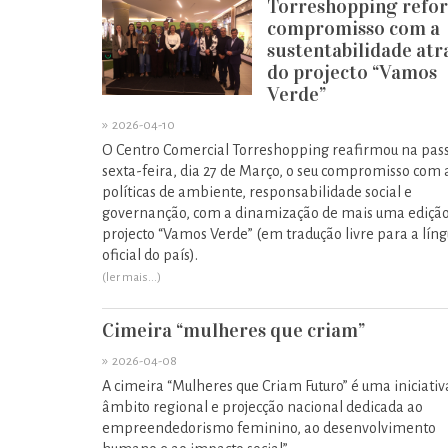
Torreshopping refor
compromisso com a
sustentabilidade atr
do projecto “Vamos
Verde”
»
2026-04-10
O Centro Comercial Torreshopping reafirmou na pas
sexta-feira, dia 27 de Março, o seu compromisso com 
políticas de ambiente, responsabilidade social e
governanção, com a dinamização de mais uma edição
projecto “Vamos Verde” (em tradução livre para a lín
oficial do país).
(ler mais...)
Cimeira “mulheres que criam”
»
2026-04-08
A cimeira “Mulheres que Criam Futuro” é uma iniciativ
âmbito regional e projecção nacional dedicada ao
empreendedorismo feminino, ao desenvolvimento