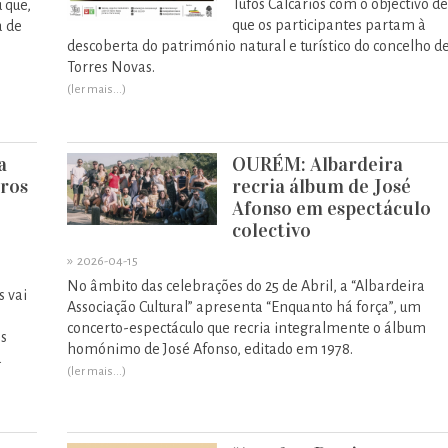
Tufos Calcários com o objectivo de
 que,
que os participantes partam à
a de
descoberta do património natural e turístico do concelho d
Torres Novas.
(ler mais...)
a
OURÉM: Albardeira
iros
recria álbum de José
Afonso em espectáculo
colectivo
»
2026-04-15
No âmbito das celebrações do 25 de Abril, a “Albardeira
s vai
Associação Cultural” apresenta “Enquanto há força”, um
concerto-espectáculo que recria integralmente o álbum
os
homónimo de José Afonso, editado em 1978.
a
(ler mais...)