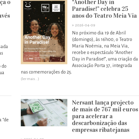
ça o
“Another Day in
Paradise!” celebra 25
avés
anos do Teatro Meia Via
»
2026-04-09
No próximo dia 19 de Abril
(domingo), às 16h00, o Teatro
Maria Noémia, na Meia Via,
sada
recebe o espectáculo “Another
as
Day in Paradise!”, uma criação da
Associação Porta 37, integrada
 do
nas comemorações do 25.
gua
(ler mais...)
Nersant lança projecto
de mais de 767 mil euros
para acelerar a
a “de
descarbonização das
empresas ribatejanas