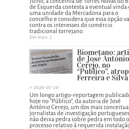
Julho, a concelhia de Torres Novas do B
de Esquerda contesta a eventual vinda
uma unidade da Mercadona para o
concelho e considera que essa opção va
contra os interesses do comércio
tradicional torrejano.
(ler mais...)
Biometano: art
de José Antóni
Cerejo, no
“Público”, atro
Ferreira e Silva
»
2026-07-20
Um longo artigo-reportagem publicad
hoje no “Público”, da autoria de José
António Cerejo, um dos mais conceitu
jornalistas de investigação portugueses
não deixa pedra sobre pedra em todo 
processo relativo à requerida instalaçã