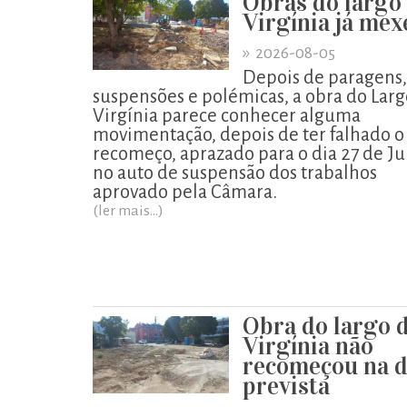
Obras do largo
Virgínia já me
»
2026-08-05
Depois de paragens,
suspensões e polémicas, a obra do Larg
Virgínia parece conhecer alguma
movimentação, depois de ter falhado o
recomeço, aprazado para o dia 27 de Ju
no auto de suspensão dos trabalhos
aprovado pela Câmara.
(ler mais...)
Obra do largo 
Virgínia não
recomeçou na d
prevista