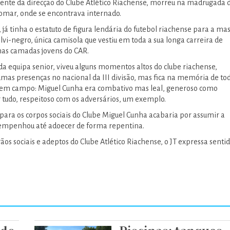
ente da direcção do Clube Atlético Riachense, morreu na madrugada 
Tomar, onde se encontrava internado.
já tinha o estatuto de figura lendária do futebol riachense para a ma
alvi-negro, única camisola que vestiu em toda a sua longa carreira de
 nas camadas jovens do CAR.
da equipa senior, viveu alguns momentos altos do clube riachense,
s presenças no nacional da III divisão, mas fica na memória de to
r em campo: Miguel Cunha era combativo mas leal, generoso como
r tudo, respeitoso com os adversários, um exemplo.
 para os corpos sociais do Clube Miguel Cunha acabaria por assumir a
sempenhou até adoecer de forma repentina.
gãos sociais e adeptos do Clube Atlético Riachense, o JT expressa senti