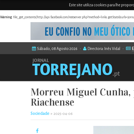
Este site utiliza cookies para lhe propo
Warning
: file_get_contents(http://api.facebook.com/restserver.php?method=links.getStats&urls=jor
Sábado, 08 Agosto 2026 •
Directora: Inês Vidal •
E
Morreu Miguel Cunha, p
Riachense
Sociedade
»
2025-04-06