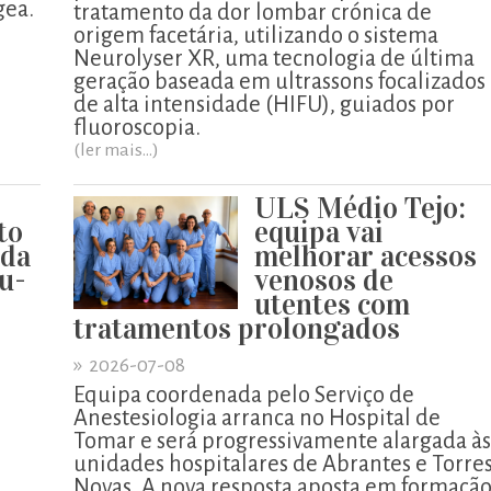
gea.
tratamento da dor lombar crónica de
origem facetária, utilizando o sistema
Neurolyser XR, uma tecnologia de última
geração baseada em ultrassons focalizados
de alta intensidade (HIFU), guiados por
fluoroscopia.
(ler mais...)
ULS Médio Tejo:
to
equipa vai
 da
melhorar acessos
u-
venosos de
utentes com
tratamentos prolongados
»
2026-07-08
Equipa coordenada pelo Serviço de
Anestesiologia arranca no Hospital de
Tomar e será progressivamente alargada às
unidades hospitalares de Abrantes e Torre
o
Novas. A nova resposta aposta em formaçã