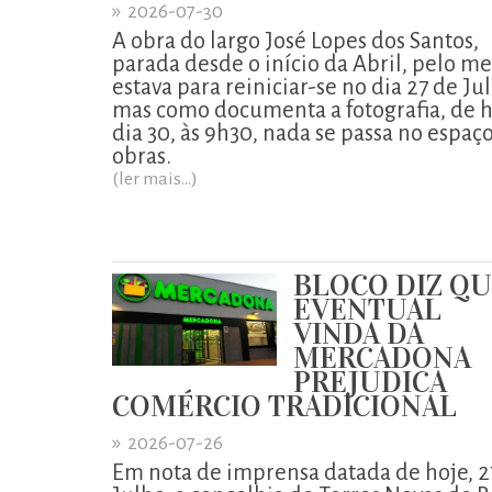
»
2026-07-30
A obra do largo José Lopes dos Santos,
parada desde o início da Abril, pelo m
estava para reiniciar-se no dia 27 de Ju
mas como documenta a fotografia, de h
dia 30, às 9h30, nada se passa no espaç
obras.
(ler mais...)
BLOCO DIZ Q
EVENTUAL
VINDA DA
MERCADONA
PREJUDICA
COMÉRCIO TRADICIONAL
»
2026-07-26
Em nota de imprensa datada de hoje, 2