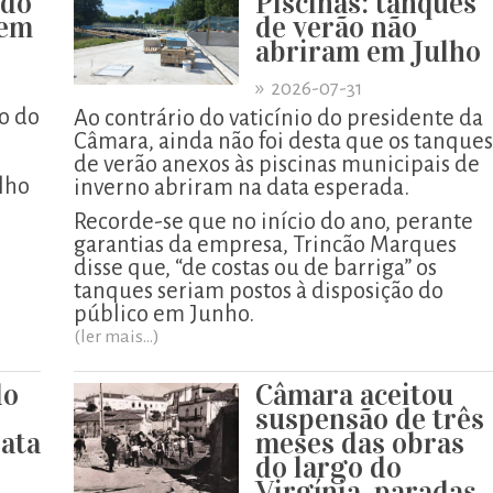
 do
Piscinas: tanques
xem
de verão não
abriram em Julho
»
2026-07-31
o do
Ao contrário do vaticínio do presidente da
Câmara, ainda não foi desta que os tanques
de verão anexos às piscinas municipais de
lho
inverno abriram na data esperada.
Recorde-se que no início do ano, perante
garantias da empresa, Trincão Marques
disse que, “de costas ou de barriga” os
tanques seriam postos à disposição do
público em Junho.
(ler mais...)
do
Câmara aceitou
suspensão de três
ata
meses das obras
do largo do
Virgínia, paradas