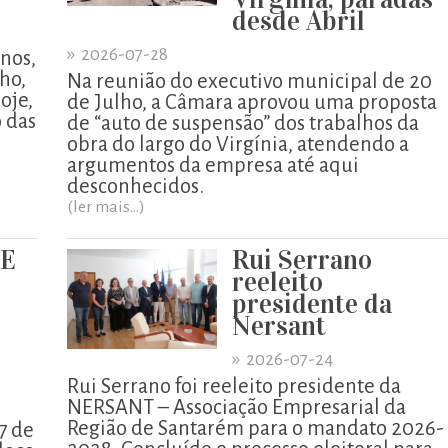
desde Abril
»
2026-07-28
enos,
lho,
Na reunião do executivo municipal de 20
oje,
de Julho, a Câmara aprovou uma proposta
o das
de “auto de suspensão” dos trabalhos da
obra do largo do Virgínia, atendendo a
argumentos da empresa até aqui
desconhecidos.
(ler mais...)
UE
Rui Serrano
reeleito
presidente da
Nersant
»
2026-07-24
Rui Serrano foi reeleito presidente da
NERSANT – Associação Empresarial da
Região de Santarém para o mandato 2026-
7 de