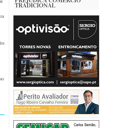
PREJUDICA COMÉRCIO
de
TRADICIONAL
ssa
dos
das