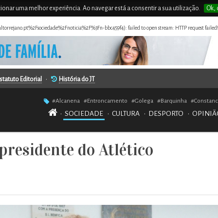
rcionar uma melhor experiência. Ao navegar está a consentir a sua utilização.
Ok, 
naltorrejano.pt%2Fsociedade%2Fnoticia%2F%3Fn-bbc459f4): failed to open stream: HTTP request failed
statuto Editorial
•
História do JT
#Alcanena
#Entroncamento
#Golega
#Barquinha
#Constanc
•
SOCIEDADE
•
CULTURA
•
DESPORTO
•
OPINIÃ
residente do Atlético