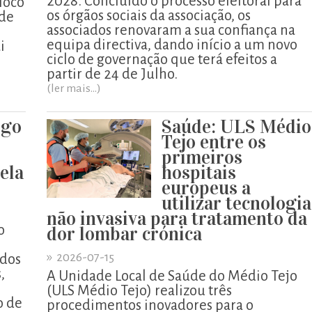
2028. Concluído o processo eleitoral para
loco
os órgãos sociais da associação, os
 de
associados renovaram a sua confiança na
equipa directiva, dando início a um novo
i
ciclo de governação que terá efeitos a
partir de 24 de Julho.
(ler mais...)
igo
Saúde: ULS Médio
o
Tejo entre os
primeiros
pela
hospitais
europeus a
utilizar tecnologia
não invasiva para tratamento da
o
dor lombar crónica
»
2026-07-15
ados
,
A Unidade Local de Saúde do Médio Tejo
o
(ULS Médio Tejo) realizou três
o de
procedimentos inovadores para o