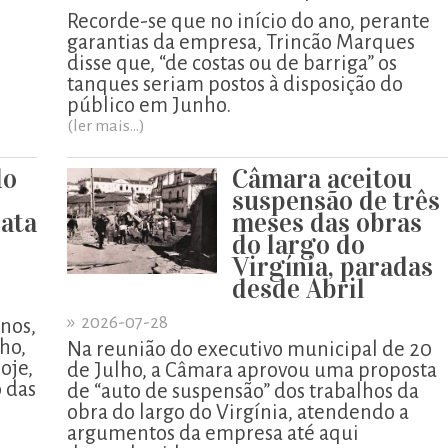
Recorde-se que no início do ano, perante
garantias da empresa, Trincão Marques
disse que, “de costas ou de barriga” os
tanques seriam postos à disposição do
público em Junho.
(ler mais...)
do
Câmara aceitou
suspensão de três
ata
meses das obras
do largo do
Virgínia, paradas
desde Abril
»
2026-07-28
enos,
lho,
Na reunião do executivo municipal de 20
oje,
de Julho, a Câmara aprovou uma proposta
o das
de “auto de suspensão” dos trabalhos da
obra do largo do Virgínia, atendendo a
argumentos da empresa até aqui