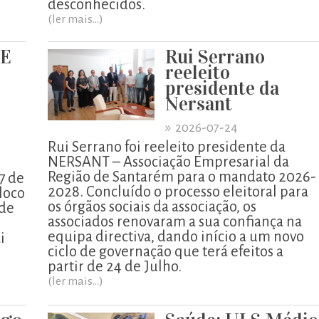
desconhecidos.
(ler mais...)
UE
Rui Serrano
reeleito
presidente da
Nersant
»
2026-07-24
Rui Serrano foi reeleito presidente da
NERSANT – Associação Empresarial da
Região de Santarém para o mandato 2026-
7 de
2028. Concluído o processo eleitoral para
loco
os órgãos sociais da associação, os
 de
associados renovaram a sua confiança na
equipa directiva, dando início a um novo
i
ciclo de governação que terá efeitos a
partir de 24 de Julho.
(ler mais...)