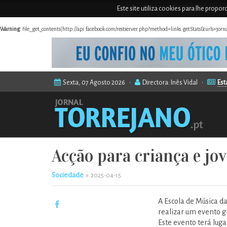
Este site utiliza cookies para lhe propo
Warning
: file_get_contents(http://api.facebook.com/restserver.php?method=links.getStats&urls=jor
Sexta, 07 Agosto 2026 •
Directora: Inês Vidal •
Est
Acção para criança e j
Sociedade
»
2025-04-15
A Escola de Música d
realizar um evento gr
Este evento terá luga