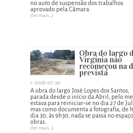
no auto de suspensão dos trabalhos
aprovado pela Câmara.
(ler mais...)
Obra do largo 
Virgínia não
recomeçou na d
prevista
»
2026-07-30
A obra do largo José Lopes dos Santos,
parada desde o início da Abril, pelo m
estava para reiniciar-se no dia 27 de Ju
mas como documenta a fotografia, de h
dia 30, às 9h30, nada se passa no espaç
obras.
(ler mais...)