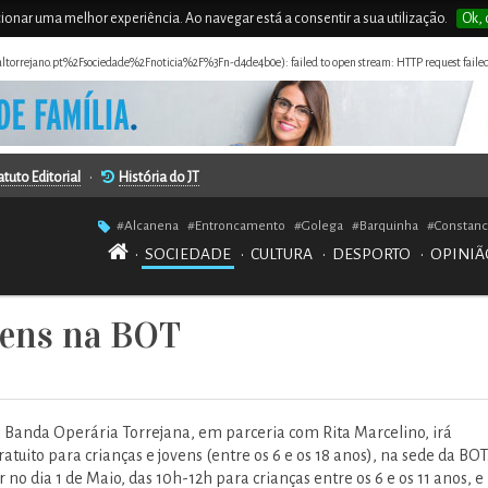
rcionar uma melhor experiência. Ao navegar está a consentir a sua utilização.
Ok, 
naltorrejano.pt%2Fsociedade%2Fnoticia%2F%3Fn-d4de4b0e): failed to open stream: HTTP request faile
atuto Editorial
•
História do JT
#Alcanena
#Entroncamento
#Golega
#Barquinha
#Constanc
•
SOCIEDADE
•
CULTURA
•
DESPORTO
•
OPINIÃ
ovens na BOT
a Banda Operária Torrejana, em parceria com Rita Marcelino, irá
atuito para crianças e jovens (entre os 6 e os 18 anos), na sede da BOT
r no dia 1 de Maio, das 10h-12h para crianças entre os 6 e os 11 anos, e