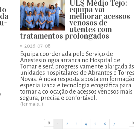
ULS Médio Tejo:
to
equipa vai
 da
melhorar acessos
u-
venosos de
utentes com
tratamentos prolongados
»
2026-07-08
Equipa coordenada pelo Serviço de
Anestesiologia arranca no Hospital de
Tomar e será progressivamente alargada às
unidades hospitalares de Abrantes e Torre
o
Novas. A nova resposta aposta em formaçã
especializada e tecnologia ecográfica para
tornar a colocação de acessos venosos mais
s
segura, precisa e confortável.
(ler mais...)
1
2
3
4
5
6
7
...