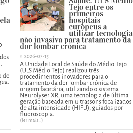
igo
Saúde: ULS Médio
o
Tejo entre os
primeiros
pela
hospitais
europeus a
utilizar tecnologia
não invasiva para tratamento da
o
dor lombar crónica
»
2026-07-15
ados
,
A Unidade Local de Saúde do Médio Tejo
o
(ULS Médio Tejo) realizou três
o de
procedimentos inovadores para o
gea.
tratamento da dor lombar crónica de
origem facetária, utilizando o sistema
Neurolyser XR, uma tecnologia de última
geração baseada em ultrassons focalizados
de alta intensidade (HIFU), guiados por
fluoroscopia.
(ler mais...)