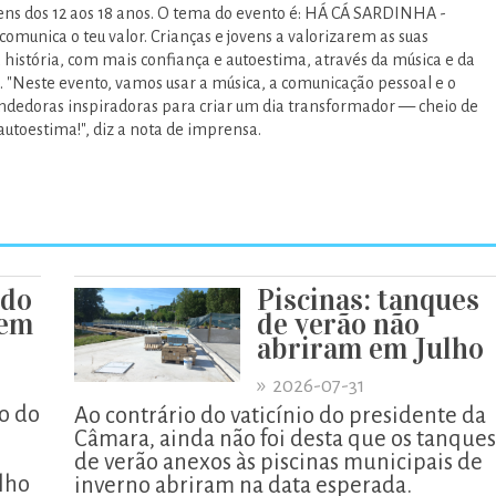
ens dos 12 aos 18 anos. O tema do evento é: HÁ CÁ SARDINHA -
comunica o teu valor. Crianças e jovens a valorizarem as suas
 história, com mais confiança e autoestima, através da música e da
 "Neste evento, vamos usar a música, a comunicação pessoal e o
edoras inspiradoras para criar um dia transformador — cheio de
 autoestima!", diz a nota de imprensa.
 do
Piscinas: tanques
xem
de verão não
abriram em Julho
»
2026-07-31
o do
Ao contrário do vaticínio do presidente da
Câmara, ainda não foi desta que os tanques
de verão anexos às piscinas municipais de
lho
inverno abriram na data esperada.