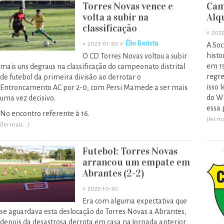
Torres Novas vence e
Cam
volta a subir na
Alqu
classificação
»
2022
»
»
Élio Batista
2023-01-20
A Soc
histo
O CD Torres Novas voltou a subir
em 19
mais uns degraus na classificação do campeonato distrital
regre
de futebol da primeira divisão ao derrotar o
isso 
Entroncamento AC por 2-0, com Persi Mamede a ser mais
do W
uma vez decisivo.
essa 
No encontro referente à 16.
(ler ma
(ler mais...)
Futebol: Torres Novas
arrancou um empate em
Abrantes (2-2)
»
2022-10-30
Era com alguma expectativa que
se aguardava esta deslocação do Torres Novas a Abrantes,
depois da desastrosa derrota em casa na jornada anterior