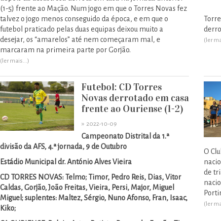
(1-5) frente ao Mação. Num jogo em que o Torres Novas fez
talvez o jogo menos conseguido da época, e em que o
Torr
futebol praticado pelas duas equipas deixou muito a
derro
desejar, os “amarelos” até nem começaram mal, e
(ler ma
marcaram na primeira parte por Gorjão.
(ler mais...)
Futebol: CD Torres
Novas derrotado em casa
frente ao Ouriense (1-2)
»
2022-10-09
Campeonato Distrital da 1.ª
divisão da AFS, 4.ª jornada, 9 de Outubro
O Clu
Estádio Municipal dr. António Alves Vieira
nacio
de tr
CD TORRES NOVAS: Telmo; Timor, Pedro Reis, Dias, Vitor
nacio
Caldas, Gorjão, João Freitas, Vieira, Persi, Major, Miguel
Porti
Miguel; suplentes: Maltez, Sérgio, Nuno Afonso, Fran, Isaac,
(ler ma
Kiko;