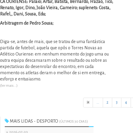
CA OURIENSE: Palaio; Artur, Batista, Bernardo, Frazão, Tico,
Renato, Igor, Dino, João Vieira, Gameiro; suplenets: Costa,
Rafel,, Dani, Sousa, Edu;
Arbitragem de Pedro Sousa;
Diga-se, antes de mais, que se tratou de uma fantástica
partida de futebol, aquela que opôs o Torres Novas ao
Atlético Ouriense: em nenhum momento do jogo uma ou
outra equipa descansaram sobre o resultado ou sobre as
expectativas do desenrolar do encontro, em cada
momento os atletas deram o melhor de si em entrega,
esforço e entusiasmo.
(ler mais...)
...
2
3
4
MAIS LIDAS - DESPORTO
(ÚLTIMOS 30 DIAS)
»
2026-07-20