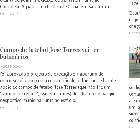
Quinta do Rolim, na cidade de Santarém, junto ao
Faze
Complexo Aquático, no Jardim de Cima, em Santarém.
E com
(ler mais...)
da jo
chega
(ler ma
Campo de futebol José Torres vai ter
balneários
»
2023-02-04
Foi aprovado o projecto de execução e a abertura de
concurso público para a construção de balneários e bar de
apoio ao campo de futebol José Torres (que não é já um
se di
“campo de treinos”, isso era dantes), localizado no parque
conta
desportivo municipal junto ao estádio.
a exp
um la
(ler mais...)
subir
conti
(ler ma