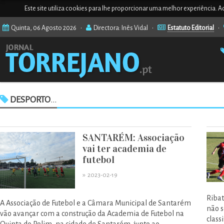
Este site utiliza cookies para lhe proporcionar uma melhor experiência. Ao
Quinta, 06 Agosto 2026 •
Directora: Inês Vidal •
Estatuto Editorial
•
DESPORTO
...
SANTARÉM: Associação
vai ter academia de
futebol
»
2023-02-19
Ribat
A Associação de Futebol e a Câmara Municipal de Santarém
não s
vão avançar com a construção da Academia de Futebol na
class