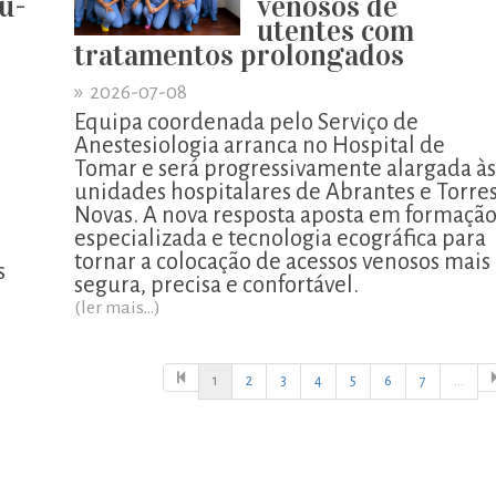
u-
venosos de
utentes com
tratamentos prolongados
»
2026-07-08
Equipa coordenada pelo Serviço de
Anestesiologia arranca no Hospital de
Tomar e será progressivamente alargada às
unidades hospitalares de Abrantes e Torre
o
Novas. A nova resposta aposta em formaçã
especializada e tecnologia ecográfica para
tornar a colocação de acessos venosos mais
s
segura, precisa e confortável.
(ler mais...)
1
2
3
4
5
6
7
...