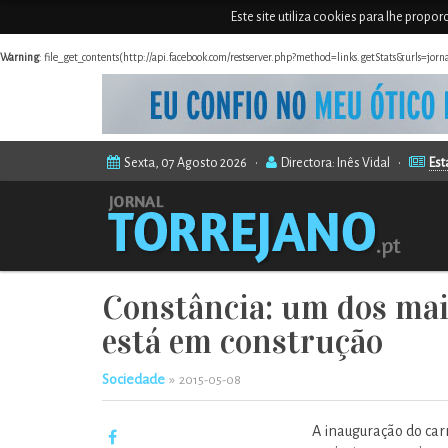
Este site utiliza cookies para lhe propo
Warning
: file_get_contents(http://api.facebook.com/restserver.php?method=links.getStats&urls=jor
Sexta, 07 Agosto 2026 •
Directora: Inês Vidal •
Est
Constância: um dos maio
está em construção
Sociedade
»
2015-05-08
A inauguração do car