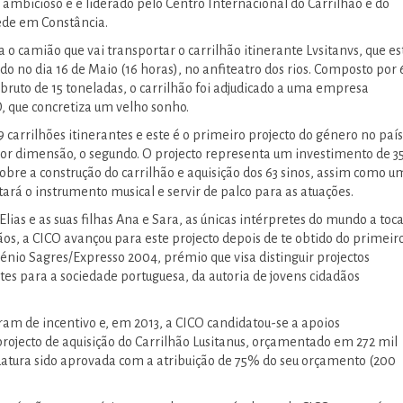
 ambicioso e é liderado pelo Centro Internacional do Carrilhão e do
ede em Constância.
 o camião que vai transportar o carrilhão itinerante Lvsitanvs, que es
do no dia 16 de Maio (16 horas), no anfiteatro dos rios. Composto por 
bruto de 15 toneladas, o carrilhão foi adjudicado a uma empresa
, que concretiza um velho sonho.
carrilhões itinerantes e este é o primeiro projecto do género no país
or dimensão, o segundo. O projecto representa um investimento de 3
cobre a construção do carrilhão e aquisição dos 63 sinos, assim como u
ará o instrumento musical e servir de palco para as atuações.
lias e as suas filhas Ana e Sara, as únicas intérpretes do mundo a toc
ãos, a CICO avançou para este projecto depois de te obtido do primeir
lénio Sagres/Expresso 2004, prémio que visa distinguir projectos
tes para a sociedade portuguesa, da autoria de jovens cidadãos
iram de incentivo e, em 2013, a CICO candidatou-se a apoios
rojecto de aquisição do Carrilhão Lusitanus, orçamentado em 272 mil
datura sido aprovada com a atribuição de 75% do seu orçamento (200