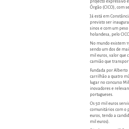
projecto expressivo e
Órgão (CICO), com s
Já está em Constância
previsto ser inaugura
sinos e com um peso 
holandesa, pelo CICO
No mundo existem 19 
sendo um dos de mai
mil euros, valor que 
camião que transport
Fundada por Alberto E
carrilhão a quatro m
lugar no concurso Mi
inovadores e relevan
portugueses.
Os 50 mil euros serv
comunitários com o p
euros, tendo a candi
mil euros).