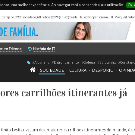
rcionar uma melhor experiência. Ao navegar está a consentir a sua utilização.
Ok, 
naltorrejano.pt%2Fsociedade%2Fnoticia%2F%3Fn-ab3beada): failed to open stream: HTTP request failed
atuto Editorial
•
História do JT
#Alcanena
#Entroncamento
#Golega
#Barquinha
#Constanc
•
SOCIEDADE
•
CULTURA
•
DESPORTO
•
OPINIÃ
res carrilhões itinerantes já
rilhão Lvsitanvs, um dos maiores carrilhões itinerantes do mundo, é 