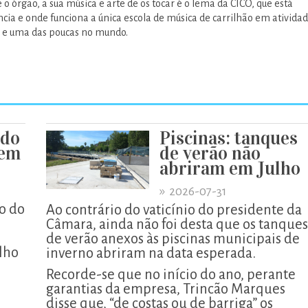
e o órgão, a sua música e arte de os tocar é o lema da CICO, que está
cia e onde funciona a única escola de música de carrilhão em ativida
, e uma das poucas no mundo.
 do
Piscinas: tanques
xem
de verão não
abriram em Julho
»
2026-07-31
o do
Ao contrário do vaticínio do presidente da
Câmara, ainda não foi desta que os tanques
de verão anexos às piscinas municipais de
lho
inverno abriram na data esperada.
Recorde-se que no início do ano, perante
garantias da empresa, Trincão Marques
disse que, “de costas ou de barriga” os