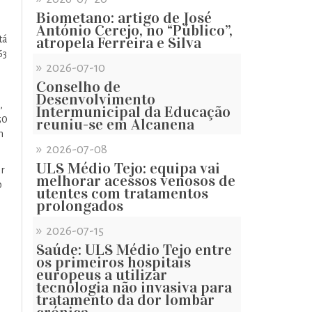
Biometano: artigo de José
António Cerejo, no “Público”,
tá
atropela Ferreira e Silva
63
»
2026-07-10
Conselho de
Desenvolvimento
,
Intermunicipal da Educação
50
reuniu-se em Alcanena
m
»
2026-07-08
ULS Médio Tejo: equipa vai
ar
melhorar acessos venosos de
o
utentes com tratamentos
prolongados
»
2026-07-15
Saúde: ULS Médio Tejo entre
os primeiros hospitais
europeus a utilizar
tecnologia não invasiva para
tratamento da dor lombar