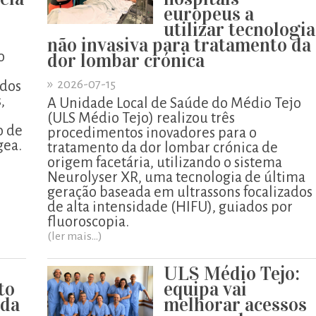
europeus a
utilizar tecnologia
não invasiva para tratamento da
o
dor lombar crónica
»
2026-07-15
ados
,
A Unidade Local de Saúde do Médio Tejo
o
(ULS Médio Tejo) realizou três
o de
procedimentos inovadores para o
gea.
tratamento da dor lombar crónica de
origem facetária, utilizando o sistema
Neurolyser XR, uma tecnologia de última
geração baseada em ultrassons focalizados
de alta intensidade (HIFU), guiados por
fluoroscopia.
(ler mais...)
ULS Médio Tejo:
to
equipa vai
 da
melhorar acessos