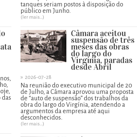
tanques seriam postos à disposição do
público em Junho.
(ler mais...)
do
Câmara aceitou
suspensão de três
ata
meses das obras
do largo do
Virgínia, paradas
desde Abril
»
2026-07-28
enos,
lho,
Na reunião do executivo municipal de 20
oje,
de Julho, a Câmara aprovou uma proposta
o das
de “auto de suspensão” dos trabalhos da
obra do largo do Virgínia, atendendo a
argumentos da empresa até aqui
desconhecidos.
(ler mais...)