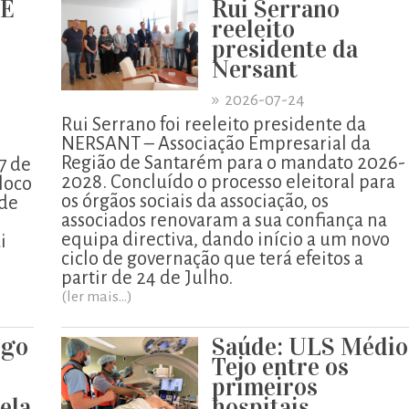
UE
Rui Serrano
reeleito
presidente da
Nersant
»
2026-07-24
Rui Serrano foi reeleito presidente da
NERSANT – Associação Empresarial da
Região de Santarém para o mandato 2026-
7 de
2028. Concluído o processo eleitoral para
loco
os órgãos sociais da associação, os
 de
associados renovaram a sua confiança na
equipa directiva, dando início a um novo
i
ciclo de governação que terá efeitos a
partir de 24 de Julho.
(ler mais...)
igo
Saúde: ULS Médio
o
Tejo entre os
primeiros
pela
hospitais