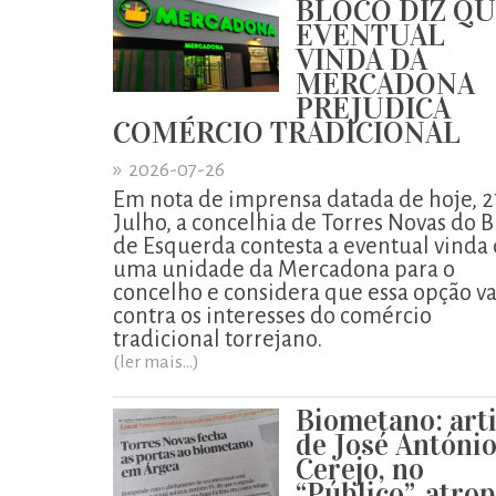
BLOCO DIZ Q
EVENTUAL
VINDA DA
MERCADONA
PREJUDICA
COMÉRCIO TRADICIONAL
»
2026-07-26
Em nota de imprensa datada de hoje, 2
Julho, a concelhia de Torres Novas do B
de Esquerda contesta a eventual vinda
uma unidade da Mercadona para o
concelho e considera que essa opção va
contra os interesses do comércio
tradicional torrejano.
(ler mais...)
Biometano: art
de José Antóni
Cerejo, no
“Público”, atro