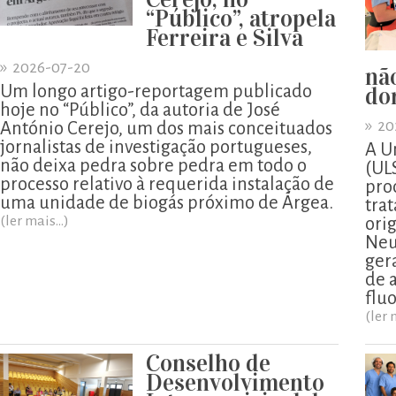
“Público”, atropela
Ferreira e Silva
»
2026-07-20
nã
Um longo artigo-reportagem publicado
do
hoje no “Público”, da autoria de José
»
20
António Cerejo, um dos mais conceituados
jornalistas de investigação portugueses,
A U
não deixa pedra sobre pedra em todo o
(UL
processo relativo à requerida instalação de
pro
uma unidade de biogás próximo de Árgea.
tra
(ler mais...)
ori
Neu
ger
de 
flu
(ler 
Conselho de
Desenvolvimento