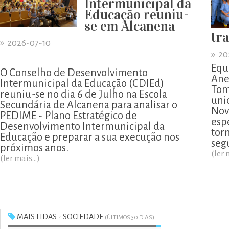
Intermunicipal da
Educação reuniu-
se em Alcanena
tr
»
2026-07-10
»
20
Equ
O Conselho de Desenvolvimento
Ane
Intermunicipal da Educação (CDIEd)
Tom
reuniu-se no dia 6 de Julho na Escola
uni
Secundária de Alcanena para analisar o
Nov
PEDIME - Plano Estratégico de
esp
Desenvolvimento Intermunicipal da
tor
Educação e preparar a sua execução nos
segu
próximos anos.
(ler 
(ler mais...)
MAIS LIDAS - SOCIEDADE
(ÚLTIMOS 30 DIAS)