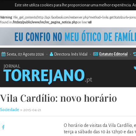
Este site utiliza cookies para lhe proporcionar uma melhor experiência. Ao
Warning
: file_get_contents(http://api.facebook.com/restserver.php?method=links.getStats&urls=jor
Found in
/htdocs/public/www/inc/inc_pagina_noticia.php
on line
148
Sexta, 07 Agosto 2026 •
Directora: Inês Vidal •
Estatuto Editorial
•
Vila Cardílio: novo horário
Sociedade
»
2015-04-21
O horário de visitas da Vila Cardílio
terça a sábado das 10 às 12h30 e das 