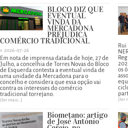
BLOCO DIZ QUE
EVENTUAL
VINDA DA
MERCADONA
PREJUDICA
COMÉRCIO TRADICIONAL
Rui
»
2026-07-26
NER
Reg
Em nota de imprensa datada de hoje, 27 de
202
Julho, a concelhia de Torres Novas do Bloco
os ó
de Esquerda contesta a eventual vinda de
ass
uma unidade da Mercadona para o
equ
concelho e considera que essa opção vai
cicl
contra os interesses do comércio
part
tradicional torrejano.
(ler 
(ler mais...)
Biometano: artigo
de José António
Cerejo, no