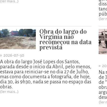
(ler mais...)
diss
tan
púb
(ler 
Obra do largo do
Virgínia não
recomeçou na data
prevista
»
2026-07-30
A obra do largo José Lopes dos Santos,
»
20
parada desde o início da Abril, pelo menos,
estava para reiniciar-se no dia 27 de Julho,
Na 
mas como documenta a fotografia, de hoje,
de 
dia 30, às 9h30, nada se passa no espaço das
de 
obras.
obr
(ler mais...)
arg
des
(ler 