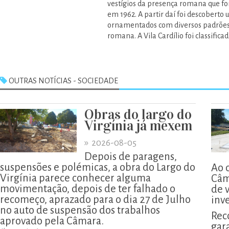
vestígios da presença romana que fo
em 1962. A partir daí foi descoberto
ornamentados com diversos padrões 
romana. A Vila Cardílio foi classif
OUTRAS NOTÍCIAS - SOCIEDADE
Obras do largo do
Virgínia já mexem
»
2026-08-05
Depois de paragens,
suspensões e polémicas, a obra do Largo do
Ao 
Virgínia parece conhecer alguma
Câm
movimentação, depois de ter falhado o
de 
recomeço, aprazado para o dia 27 de Julho
inv
no auto de suspensão dos trabalhos
Rec
aprovado pela Câmara.
gar