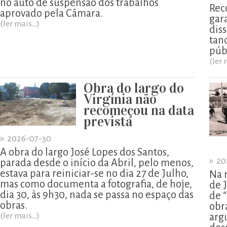
no auto de suspensão dos trabalhos
Rec
aprovado pela Câmara.
gar
(ler mais...)
diss
tan
púb
(ler 
Obra do largo do
Virgínia não
recomeçou na data
prevista
»
2026-07-30
A obra do largo José Lopes dos Santos,
»
20
parada desde o início da Abril, pelo menos,
estava para reiniciar-se no dia 27 de Julho,
Na 
mas como documenta a fotografia, de hoje,
de 
dia 30, às 9h30, nada se passa no espaço das
de 
obras.
obr
(ler mais...)
arg