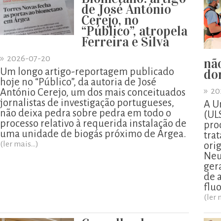
de José António
Cerejo, no
“Público”, atropela
Ferreira e Silva
»
2026-07-20
nã
Um longo artigo-reportagem publicado
do
hoje no “Público”, da autoria de José
»
20
António Cerejo, um dos mais conceituados
jornalistas de investigação portugueses,
A U
não deixa pedra sobre pedra em todo o
(UL
processo relativo à requerida instalação de
pro
uma unidade de biogás próximo de Árgea.
tra
(ler mais...)
ori
Neu
ger
de 
flu
(ler 