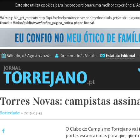
Este site utiliza cookies para lhe proporcionar uma melhor experiência. Ao
Warning
: file_get_contents(http://api.facebook.com/restserver.php?method=links.getStats&urls=jor
Found in
/htdocs/public/www/inc/inc_pagina_noticia.php
on line
148
Sábado, 08 Agosto 2026 •
Directora: Inês Vidal •
Estatuto Editorial
Torres Novas: campistas assi
Sociedade
»
2015-05-13
O Clube de Campismo Torrejano vai 
portas escancaradas para que, quem q