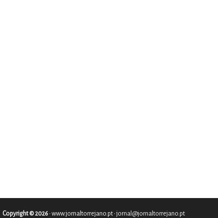
Copyright © 2026
•
www.jornaltorrejano.pt
• jornal@jornaltorrejano.pt