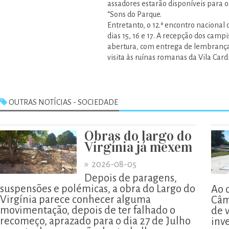
assadores estarão disponíveis para o
“Sons do Parque.
Entretanto, o 12.º encontro naciona
dias 15, 16 e 17. A recepção dos camp
abertura, com entrega de lembranças
visita às ruínas romanas da Vila Card
OUTRAS NOTÍCIAS - SOCIEDADE
Obras do largo do
Virgínia já mexem
»
2026-08-05
Depois de paragens,
suspensões e polémicas, a obra do Largo do
Ao 
Virgínia parece conhecer alguma
Câm
movimentação, depois de ter falhado o
de 
recomeço, aprazado para o dia 27 de Julho
inv