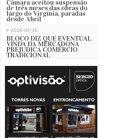
Câmara aceitou suspensão
de três meses das obras do
largo do Virgínia, paradas
desde Abril
»
2026-07-26
BLOCO DIZ QUE EVENTUAL
VINDA DA MERCADONA
PREJUDICA COMÉRCIO
TRADICIONAL