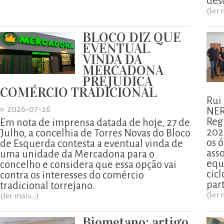
des
(ler 
BLOCO DIZ QUE
EVENTUAL
VINDA DA
MERCADONA
PREJUDICA
COMÉRCIO TRADICIONAL
Rui
»
2026-07-26
NER
Reg
Em nota de imprensa datada de hoje, 27 de
202
Julho, a concelhia de Torres Novas do Bloco
os ó
de Esquerda contesta a eventual vinda de
ass
uma unidade da Mercadona para o
equ
concelho e considera que essa opção vai
cicl
contra os interesses do comércio
part
tradicional torrejano.
(ler 
(ler mais...)
Biometano: artigo