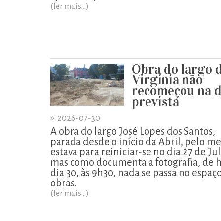
(ler mais...)
Obra do largo 
Virgínia não
recomeçou na d
prevista
»
2026-07-30
A obra do largo José Lopes dos Santos,
parada desde o início da Abril, pelo m
estava para reiniciar-se no dia 27 de Ju
mas como documenta a fotografia, de h
dia 30, às 9h30, nada se passa no espaç
obras.
(ler mais...)