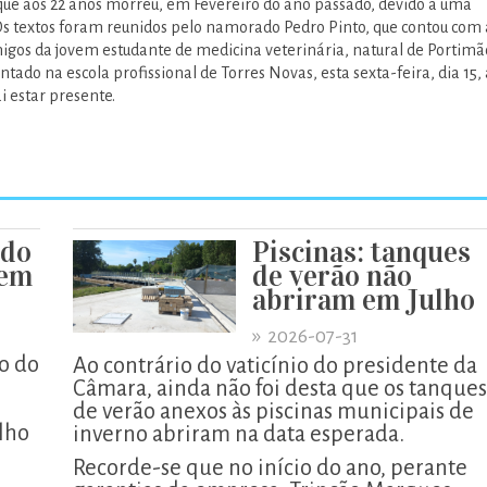
ue aos 22 anos morreu, em Fevereiro do ano passado, devido a uma
s textos foram reunidos pelo namorado Pedro Pinto, que contou com 
migos da jovem estudante de medicina veterinária, natural de Portimã
entado na escola profissional de Torres Novas, esta sexta-feira, dia 15, 
i estar presente.
 do
Piscinas: tanques
xem
de verão não
abriram em Julho
»
2026-07-31
o do
Ao contrário do vaticínio do presidente da
Câmara, ainda não foi desta que os tanques
de verão anexos às piscinas municipais de
lho
inverno abriram na data esperada.
Recorde-se que no início do ano, perante