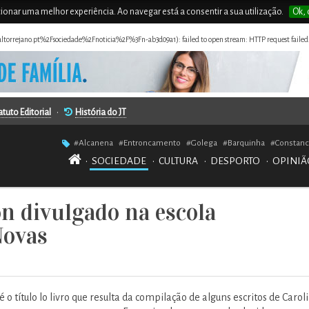
rcionar uma melhor experiência. Ao navegar está a consentir a sua utilização.
Ok, 
naltorrejano.pt%2Fsociedade%2Fnoticia%2F%3Fn-ab3d09a1): failed to open stream: HTTP request failed
atuto Editorial
•
História do JT
#Alcanena
#Entroncamento
#Golega
#Barquinha
#Constanc
•
SOCIEDADE
•
CULTURA
•
DESPORTO
•
OPINIÃ
n divulgado na escola
Novas
 título lo livro que resulta da compilação de alguns escritos de Carol