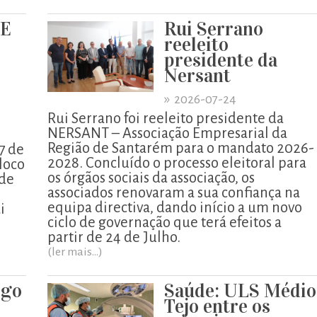
UE
Rui Serrano
reeleito
presidente da
Nersant
»
2026-07-24
Rui Serrano foi reeleito presidente da
NERSANT – Associação Empresarial da
Região de Santarém para o mandato 2026-
7 de
2028. Concluído o processo eleitoral para
loco
os órgãos sociais da associação, os
 de
associados renovaram a sua confiança na
equipa directiva, dando início a um novo
i
ciclo de governação que terá efeitos a
partir de 24 de Julho.
(ler mais...)
igo
Saúde: ULS Médio
o
Tejo entre os