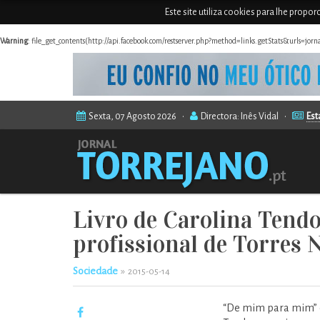
Este site utiliza cookies para lhe propo
Warning
: file_get_contents(http://api.facebook.com/restserver.php?method=links.getStats&urls=jor
Sexta, 07 Agosto 2026 •
Directora: Inês Vidal •
Est
Livro de Carolina Tendo
profissional de Torres 
Sociedade
»
2015-05-14
“De mim para mim” é o