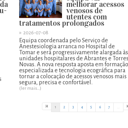
 da
melhorar acessos
u-
venosos de
utentes com
tratamentos prolongados
»
2026-07-08
Equipa coordenada pelo Serviço de
Anestesiologia arranca no Hospital de
Tomar e será progressivamente alargada às
unidades hospitalares de Abrantes e Torre
o
Novas. A nova resposta aposta em formaçã
especializada e tecnologia ecográfica para
tornar a colocação de acessos venosos mais
s
segura, precisa e confortável.
(ler mais...)
1
2
3
4
5
6
7
...