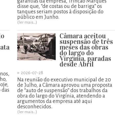
garantias da empresa, Trincão Marques
disse que, “de costas ou de barriga” os
tanques seriam postos à disposição do
público em Junho.
(ler mais...)
do
Câmara aceitou
suspensão de três
ata
meses das obras
do largo do
Virgínia, paradas
desde Abril
»
2026-07-28
enos,
lho,
Na reunião do executivo municipal de 20
oje,
de Julho, a Câmara aprovou uma proposta
o das
de “auto de suspensão” dos trabalhos da
obra do largo do Virgínia, atendendo a
argumentos da empresa até aqui
desconhecidos.
(ler mais...)