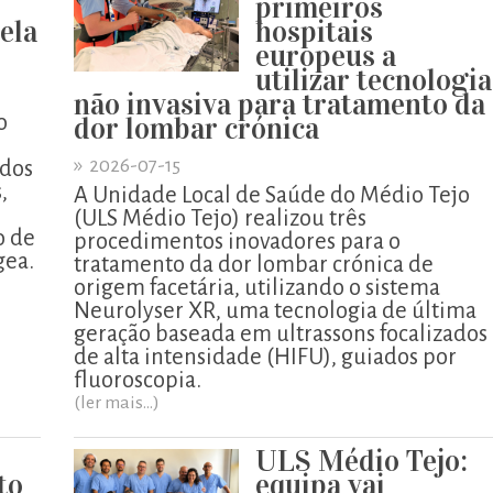
primeiros
pela
hospitais
europeus a
utilizar tecnologia
não invasiva para tratamento da
o
dor lombar crónica
»
2026-07-15
ados
,
A Unidade Local de Saúde do Médio Tejo
o
(ULS Médio Tejo) realizou três
o de
procedimentos inovadores para o
gea.
tratamento da dor lombar crónica de
origem facetária, utilizando o sistema
Neurolyser XR, uma tecnologia de última
geração baseada em ultrassons focalizados
de alta intensidade (HIFU), guiados por
fluoroscopia.
(ler mais...)
ULS Médio Tejo:
to
equipa vai