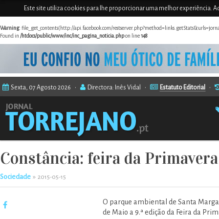
Este site utiliza cookies para lhe proporcionar uma melhor experiência. Ao
Warning
: file_get_contents(http://api.facebook.com/restserver.php?method=links.getStats&urls=jor
Found in
/htdocs/public/www/inc/inc_pagina_noticia.php
on line
148
Sexta, 07 Agosto 2026 •
Directora: Inês Vidal •
Estatuto Editorial
•
Constância: feira da Primaver
Sociedade
»
2015-05-15
O parque ambiental de Santa Margari
de Maio a 9.ª edição da Feira da Prim