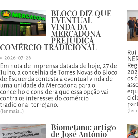
BLOCO DIZ QUE
EVENTUAL
VINDA DA
MERCADONA
PREJUDICA
COMÉRCIO TRADICIONAL
Rui
»
2026-07-26
NER
Reg
Em nota de imprensa datada de hoje, 27 de
202
Julho, a concelhia de Torres Novas do Bloco
os ó
de Esquerda contesta a eventual vinda de
ass
uma unidade da Mercadona para o
equ
concelho e considera que essa opção vai
cicl
contra os interesses do comércio
part
tradicional torrejano.
(ler 
(ler mais...)
Biometano: artigo
de José António