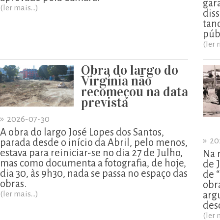
gar
(ler mais...)
diss
tan
púb
(ler 
Obra do largo do
Virgínia não
recomeçou na data
prevista
»
2026-07-30
A obra do largo José Lopes dos Santos,
»
20
parada desde o início da Abril, pelo menos,
estava para reiniciar-se no dia 27 de Julho,
Na 
mas como documenta a fotografia, de hoje,
de 
dia 30, às 9h30, nada se passa no espaço das
de 
obras.
obr
(ler mais...)
arg
des
(ler 