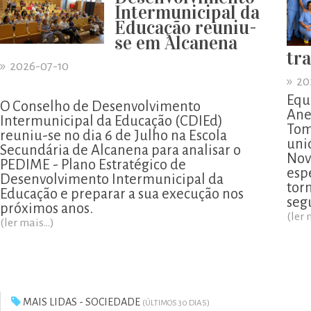
Intermunicipal da
Educação reuniu-
se em Alcanena
tr
»
2026-07-10
»
20
Equ
O Conselho de Desenvolvimento
Ane
Intermunicipal da Educação (CDIEd)
Tom
reuniu-se no dia 6 de Julho na Escola
uni
Secundária de Alcanena para analisar o
Nov
PEDIME - Plano Estratégico de
esp
Desenvolvimento Intermunicipal da
tor
Educação e preparar a sua execução nos
segu
próximos anos.
(ler 
(ler mais...)
MAIS LIDAS - SOCIEDADE
(ÚLTIMOS 30 DIAS)