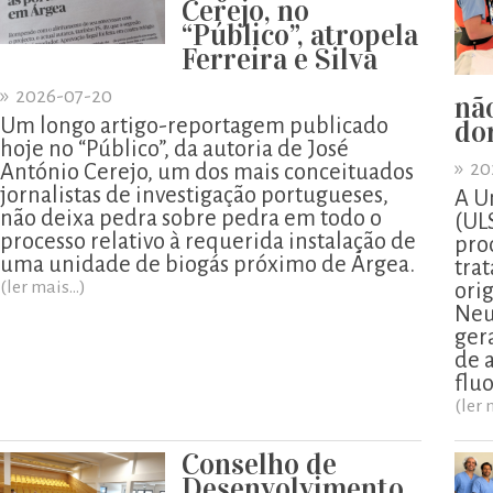
Cerejo, no
“Público”, atropela
Ferreira e Silva
»
2026-07-20
nã
Um longo artigo-reportagem publicado
do
hoje no “Público”, da autoria de José
»
20
António Cerejo, um dos mais conceituados
jornalistas de investigação portugueses,
A U
não deixa pedra sobre pedra em todo o
(UL
processo relativo à requerida instalação de
pro
uma unidade de biogás próximo de Árgea.
tra
(ler mais...)
ori
Neu
ger
de 
flu
(ler 
Conselho de
Desenvolvimento