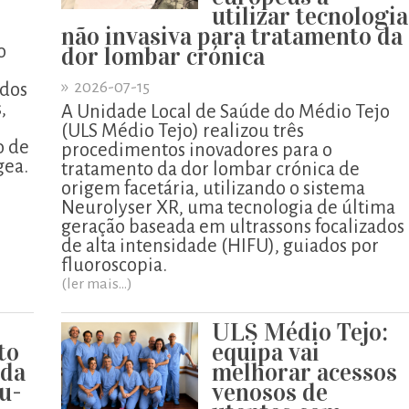
utilizar tecnologia
não invasiva para tratamento da
o
dor lombar crónica
»
2026-07-15
ados
,
A Unidade Local de Saúde do Médio Tejo
o
(ULS Médio Tejo) realizou três
o de
procedimentos inovadores para o
gea.
tratamento da dor lombar crónica de
origem facetária, utilizando o sistema
Neurolyser XR, uma tecnologia de última
geração baseada em ultrassons focalizados
de alta intensidade (HIFU), guiados por
fluoroscopia.
(ler mais...)
ULS Médio Tejo:
to
equipa vai
 da
melhorar acessos
u-
venosos de