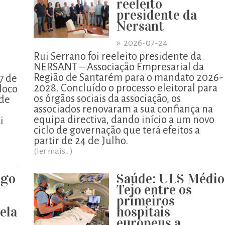
reeleito
presidente da
Nersant
»
2026-07-24
Rui Serrano foi reeleito presidente da
NERSANT – Associação Empresarial da
Região de Santarém para o mandato 2026-
7 de
2028. Concluído o processo eleitoral para
loco
os órgãos sociais da associação, os
 de
associados renovaram a sua confiança na
equipa directiva, dando início a um novo
i
ciclo de governação que terá efeitos a
partir de 24 de Julho.
(ler mais...)
igo
Saúde: ULS Médio
o
Tejo entre os
primeiros
pela
hospitais
europeus a