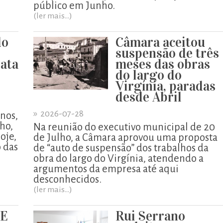
público em Junho.
(ler mais...)
do
Câmara aceitou
suspensão de três
ata
meses das obras
do largo do
Virgínia, paradas
desde Abril
»
2026-07-28
enos,
lho,
Na reunião do executivo municipal de 20
oje,
de Julho, a Câmara aprovou uma proposta
o das
de “auto de suspensão” dos trabalhos da
obra do largo do Virgínia, atendendo a
argumentos da empresa até aqui
desconhecidos.
(ler mais...)
UE
Rui Serrano