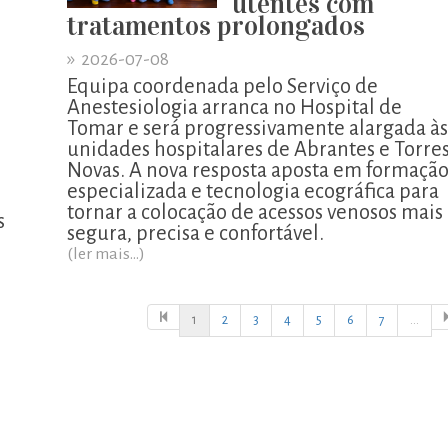
utentes com
tratamentos prolongados
»
2026-07-08
Equipa coordenada pelo Serviço de
Anestesiologia arranca no Hospital de
Tomar e será progressivamente alargada às
unidades hospitalares de Abrantes e Torre
o
Novas. A nova resposta aposta em formaçã
especializada e tecnologia ecográfica para
tornar a colocação de acessos venosos mais
s
segura, precisa e confortável.
(ler mais...)
1
2
3
4
5
6
7
...