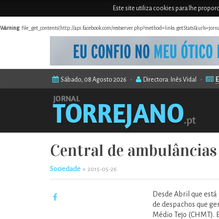
Este site utiliza cookies para lhe propo
Warning
: file_get_contents(http://api.facebook.com/restserver.php?method=links.getStats&urls=jor
Sábado, 08 Agosto 2026 •
Directora: Inês Vidal •
E
Central de ambulâncias
Sociedade
»
2015-05-26
Desde Abril que está 
de despachos que ger
Médio Tejo (CHMT). E