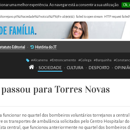
rcionar uma melhor experiência. Ao navegar está a consentir a sua utilização.
Ok, 
naltorrejano.pt%2Fsociedade%2Fnoticia%2F%3Fn-ab3e3c92): failed to open stream: HTTP request failed
statuto Editorial
•
História do JT
#Alcanena
#Entroncamento
#Golega
#Barquinha
#Constanc
•
SOCIEDADE
•
CULTURA
•
DESPORTO
•
OPINIÃ
 passou para Torres Novas
a funcionar no quartel dos bombeiros voluntários torrejanos a central
e os transportes de ambulância solicitados pelo Centro Hospitalar do
sta central, que funcionou anteriormente no quartel dos bombeiros 