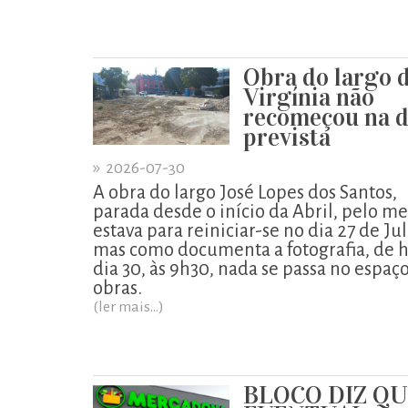
Obra do largo 
Virgínia não
recomeçou na d
prevista
»
2026-07-30
A obra do largo José Lopes dos Santos,
parada desde o início da Abril, pelo m
estava para reiniciar-se no dia 27 de Ju
mas como documenta a fotografia, de h
dia 30, às 9h30, nada se passa no espaç
obras.
(ler mais...)
BLOCO DIZ Q