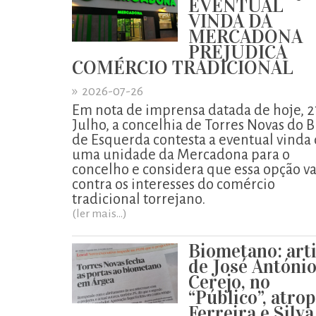
EVENTUAL
VINDA DA
MERCADONA
PREJUDICA
COMÉRCIO TRADICIONAL
»
2026-07-26
Em nota de imprensa datada de hoje, 2
Julho, a concelhia de Torres Novas do B
de Esquerda contesta a eventual vinda
uma unidade da Mercadona para o
concelho e considera que essa opção va
contra os interesses do comércio
tradicional torrejano.
(ler mais...)
Biometano: art
de José Antóni
Cerejo, no
“Público”, atro
Ferreira e Silva