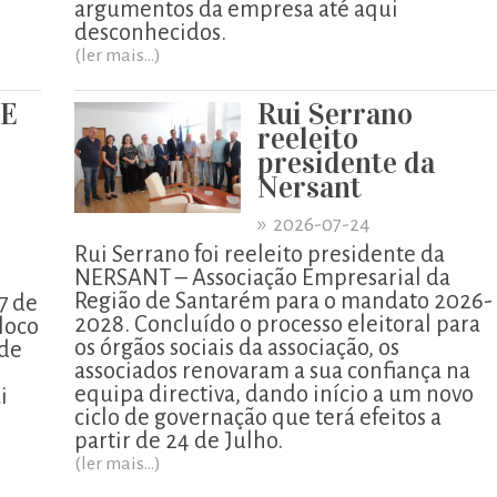
argumentos da empresa até aqui
desconhecidos.
(ler mais...)
UE
Rui Serrano
reeleito
presidente da
Nersant
»
2026-07-24
Rui Serrano foi reeleito presidente da
NERSANT – Associação Empresarial da
Região de Santarém para o mandato 2026-
7 de
2028. Concluído o processo eleitoral para
loco
os órgãos sociais da associação, os
 de
associados renovaram a sua confiança na
equipa directiva, dando início a um novo
i
ciclo de governação que terá efeitos a
partir de 24 de Julho.
(ler mais...)