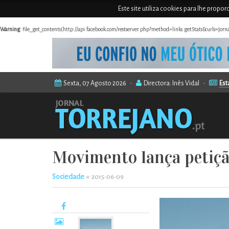
Este site utiliza cookies para lhe propo
Warning
: file_get_contents(http://api.facebook.com/restserver.php?method=links.getStats&urls=jor
Sexta, 07 Agosto 2026 •
Directora: Inês Vidal •
Est
Movimento lança petiçã
Sociedade
»
2015-06-09