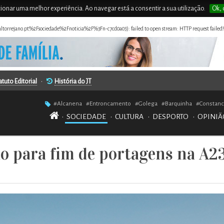
rcionar uma melhor experiência. Ao navegar está a consentir a sua utilização.
Ok, 
naltorrejano.pt%2Fsociedade%2Fnoticia%2F%3Fn-c7cd0a03): failed to open stream: HTTP request failed
atuto Editorial
•
História do JT
#Alcanena
#Entroncamento
#Golega
#Barquinha
#Constanc
•
SOCIEDADE
•
CULTURA
•
DESPORTO
•
OPINIÃ
o para fim de portagens na A2