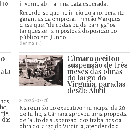
lho
inverno abriram na data esperada.
Recorde-se que no início do ano, perante
garantias da empresa, Trincão Marques
disse que, “de costas ou de barriga” os
tanques seriam postos à disposição do
público em Junho.
(ler mais...)
do
Câmara aceitou
suspensão de três
ata
meses das obras
do largo do
Virgínia, paradas
desde Abril
»
2026-07-28
enos,
lho,
Na reunião do executivo municipal de 20
oje,
de Julho, a Câmara aprovou uma proposta
o das
de “auto de suspensão” dos trabalhos da
obra do largo do Virgínia, atendendo a