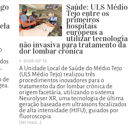
igo
Saúde: ULS Médio
o
Tejo entre os
primeiros
pela
hospitais
europeus a
utilizar tecnologia
não invasiva para tratamento da
o
dor lombar crónica
»
2026-07-15
ados
,
A Unidade Local de Saúde do Médio Tejo
o
(ULS Médio Tejo) realizou três
o de
procedimentos inovadores para o
gea.
tratamento da dor lombar crónica de
origem facetária, utilizando o sistema
Neurolyser XR, uma tecnologia de última
geração baseada em ultrassons focalizados
de alta intensidade (HIFU), guiados por
fluoroscopia.
(ler mais...)