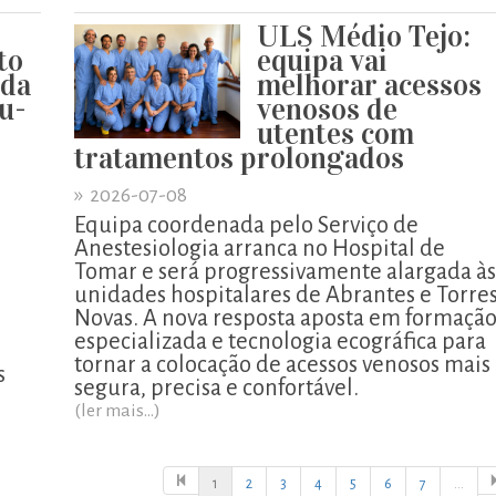
ULS Médio Tejo:
to
equipa vai
 da
melhorar acessos
u-
venosos de
utentes com
tratamentos prolongados
»
2026-07-08
Equipa coordenada pelo Serviço de
Anestesiologia arranca no Hospital de
Tomar e será progressivamente alargada às
unidades hospitalares de Abrantes e Torre
o
Novas. A nova resposta aposta em formaçã
especializada e tecnologia ecográfica para
tornar a colocação de acessos venosos mais
s
segura, precisa e confortável.
(ler mais...)
1
2
3
4
5
6
7
...