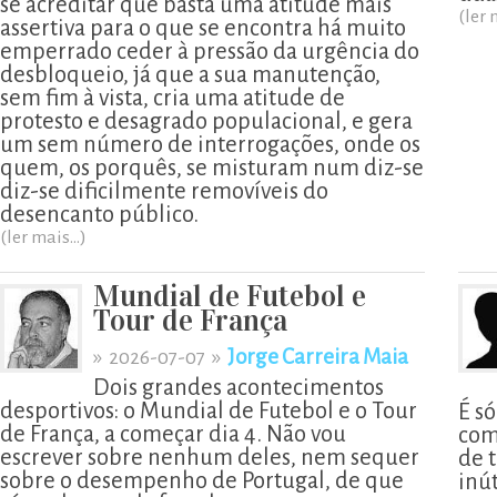
se acreditar que basta uma atitude mais
(ler 
assertiva para o que se encontra há muito
emperrado ceder à pressão da urgência do
desbloqueio, já que a sua manutenção,
sem fim à vista, cria uma atitude de
protesto e desagrado populacional, e gera
um sem número de interrogações, onde os
quem, os porquês, se misturam num diz-se
diz-se dificilmente removíveis do
desencanto público.
(ler mais...)
Mundial de Futebol e
Tour de França
»
»
Jorge Carreira Maia
2026-07-07
Dois grandes acontecimentos
desportivos: o Mundial de Futebol e o Tour
É s
de França, a começar dia 4. Não vou
com
escrever sobre nenhum deles, nem sequer
de t
sobre o desempenho de Portugal, de que
inú