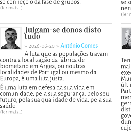
só conheço o da fase de grupos.
se 
nen
(ler mais...)
(ler 
Julgam-se donos disto
tudo
»
»
António Gomes
2026-06-20
A luta que as populações travam
contra a localização da fábrica de
Ten
biometano em Árgea, ou noutras
mai
localidades de Portugal ou mesmo da
exe
Europa, é uma luta justa.
Mun
últ
É uma luta em defesa da sua vida em
Part
comunidade, pela sua segurança, pelo seu
men
futuro, pela sua qualidade de vida, pela sua
ger
saúde.
dis
(ler mais...)
gov
dum
cujo