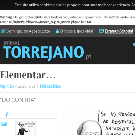
Este site utiliza cookies para lhe proporcionar uma melhor experiência. Ao
Warning
: file_get_contents(http://api.facebook.com/restserver.php?method=links.getStats&urls=jor
Found in
/htdocs/public/www/inc/inc_pagina_noticia.php
on line
148
Domingo, 09 Agosto 2026 •
Directora: Inês Vidal •
Estatuto Editorial
Elementar…
Opinião
»
»
Hélder Dias
2023-12-28
"DO CONTRA"