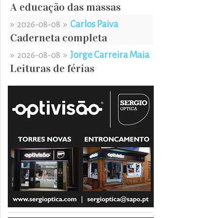
A educação das massas
»
»
Carlos Paiva
2026-08-08
Caderneta completa
»
»
Jorge Carreira Maia
2026-08-08
Leituras de férias