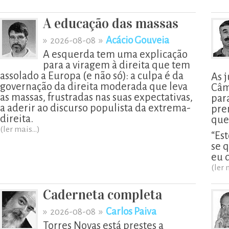
A educação das massas
»
»
Acácio Gouveia
2026-08-08
A esquerda tem uma explicação
para a viragem à direita que tem
assolado a Europa (e não só): a culpa é da
As 
governação da direita moderada que leva
Câm
as massas, frustradas nas suas expectativas,
par
a aderir ao discurso populista da extrema-
pre
direita.
que
(ler mais...)
“Est
se 
eu 
(ler 
Caderneta completa
»
»
Carlos Paiva
2026-08-08
Torres Novas está prestes a