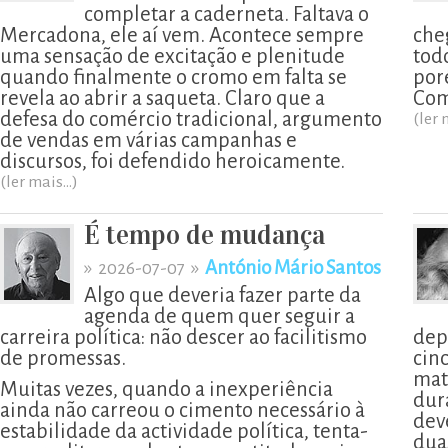
completar a caderneta. Faltava o
Mercadona, ele aí vem. Acontece sempre
che
uma sensação de excitação e plenitude
todo
quando finalmente o cromo em falta se
por
revela ao abrir a saqueta. Claro que a
Com
defesa do comércio tradicional, argumento
(ler 
de vendas em várias campanhas e
discursos, foi defendido heroicamente.
(ler mais...)
É tempo de mudança
»
»
António Mário Santos
2026-07-07
Algo que deveria fazer parte da
agenda de quem quer seguir a
carreira política: não descer ao facilitismo
dep
de promessas.
cin
mat
Muitas vezes, quando a inexperiência
dur
ainda não carreou o cimento necessário à
deve
estabilidade da actividade política, tenta-
dua