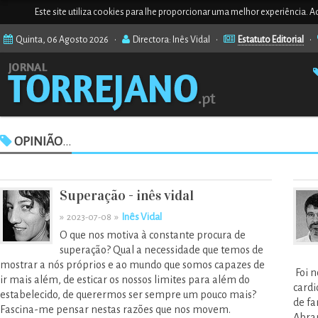
Este site utiliza cookies para lhe proporcionar uma melhor experiência. Ao
Quinta, 06 Agosto 2026 •
Directora: Inês Vidal •
Estatuto Editorial
•
OPINIÃO
...
Superação - inês vidal
»
»
Inês Vidal
2023-07-08
O que nos motiva à constante procura de
superação? Qual a necessidade que temos de
mostrar a nós próprios e ao mundo que somos capazes de
Foi n
ir mais além, de esticar os nossos limites para além do
cardi
estabelecido, de querermos ser sempre um pouco mais?
de fa
Fascina-me pensar nestas razões que nos movem.
Abran