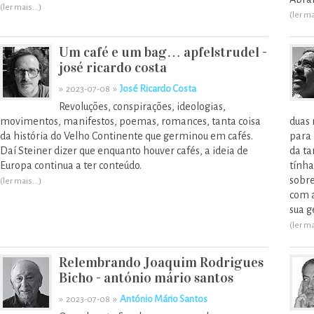
(ler mais...)
(ler ma
Um café e um bag… apfelstrudel -
josé ricardo costa
»
»
José Ricardo Costa
2023-07-08
Revoluções, conspirações, ideologias,
movimentos, manifestos, poemas, romances, tanta coisa
duas 
da história do Velho Continente que germinou em cafés.
para 
Daí Steiner dizer que enquanto houver cafés, a ideia de
da ta
Europa continua a ter conteúdo.
tínha
sobre
(ler mais...)
com a
sua g
(ler ma
Relembrando Joaquim Rodrigues
Bicho - antónio mário santos
»
»
António Mário Santos
2023-07-08