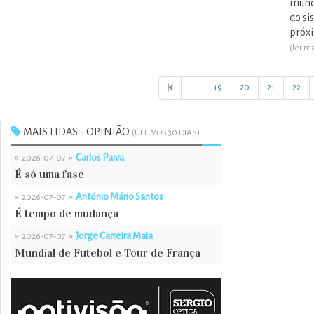
mundi
do si
próxi
(ler ma
...
19
20
21
22
MAIS LIDAS - OPINIÃO
(ÚLTIMOS 30 DIAS)
»
»
Carlos Paiva
2026-07-07
É só uma fase
»
»
António Mário Santos
2026-07-07
É tempo de mudança
»
»
Jorge Carreira Maia
2026-07-07
Mundial de Futebol e Tour de França