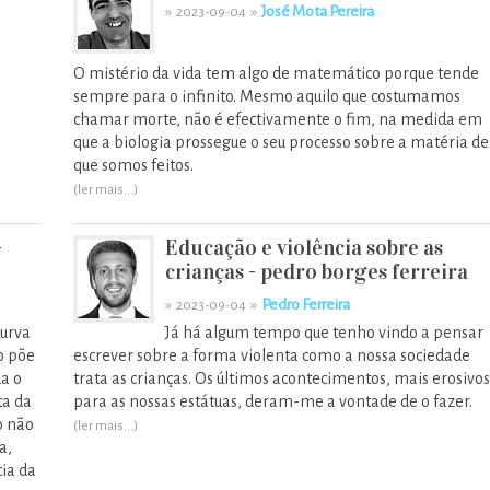
»
»
José Mota Pereira
2023-09-04
O mistério da vida tem algo de matemático porque tende
sempre para o infinito. Mesmo aquilo que costumamos
chamar morte, não é efectivamente o fim, na medida em
que a biologia prossegue o seu processo sobre a matéria de
que somos feitos.
(ler mais...)
-
Educação e violência sobre as
crianças - pedro borges ferreira
»
»
Pedro Ferreira
2023-09-04
curva
Já há algum tempo que tenho vindo a pensar
o põe
escrever sobre a forma violenta como a nossa sociedade
a o
trata as crianças. Os últimos acontecimentos, mais erosivos
ta da
para as nossas estátuas, deram-me a vontade de o fazer.
o não
(ler mais...)
a,
cia da