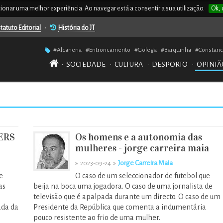
rcionar uma melhor experiência. Ao navegar está a consentir a sua utilização.
Ok, 
tatuto Editorial
•
História do JT
#Alcanena
#Entroncamento
#Golega
#Barquinha
#Constanc
•
SOCIEDADE
•
CULTURA
•
DESPORTO
•
OPINIÃ
ERS
Os homens e a autonomia das
mulheres - jorge carreira maia
»
»
Jorge Carreira Maia
2023-09-24
e
O caso de um seleccionador de futebol que
as
beija na boca uma jogadora. O caso de uma jornalista de
televisão que é apalpada durante um directo. O caso de um
ada da
Presidente da República que comenta a indumentária
pouco resistente ao frio de uma mulher.