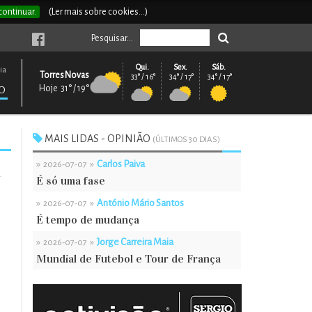
continuar.
(Ler mais sobre cookies...)
Pesquisar...
Qui.
Sex.
Sáb.
ia
Torres Novas
33° / 16°
34° / 17°
34° / 17°
Hoje 31° / 19°
O
MAIS LIDAS - OPINIÃO
(ÚLTIMOS 30 DIAS)
»
»
Carlos Paiva
2026-07-07
É só uma fase
»
»
António Mário Santos
2026-07-07
É tempo de mudança
»
»
Jorge Carreira Maia
2026-07-07
Mundial de Futebol e Tour de França