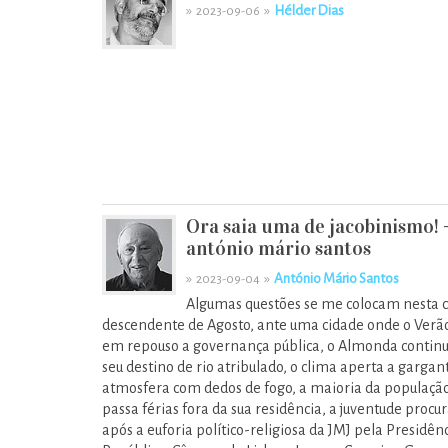
»
»
Hélder Dias
2023-09-06
Ora saia uma de jacobinismo! 
antónio mário santos
»
»
António Mário Santos
2023-09-04
Algumas questões se me colocam nesta 
descendente de Agosto, ante uma cidade onde o Verã
em repouso a governança pública, o Almonda continu
seu destino de rio atribulado, o clima aperta a gargan
atmosfera com dedos de fogo, a maioria da populaçã
passa férias fora da sua residência, a juventude procur
após a euforia político-religiosa da JMJ pela Presidên