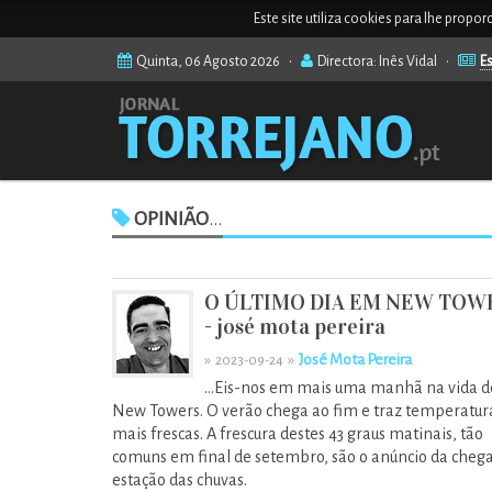
Este site utiliza cookies para lhe propo
Quinta, 06 Agosto 2026 •
Directora: Inês Vidal •
Es
OPINIÃO
...
O ÚLTIMO DIA EM NEW TOW
- josé mota pereira
»
»
José Mota Pereira
2023-09-24
…Eis-nos em mais uma manhã na vida d
New Towers. O verão chega ao fim e traz temperatur
mais frescas. A frescura destes 43 graus matinais, tão
comuns em final de setembro, são o anúncio da cheg
estação das chuvas.