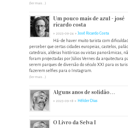
(ler mais...)
Um pouco mais de azul - josé
ricardo costa
»
»
José Ricardo Costa
2023-09-24
Há-de haver muito turista com dificuld
perceber que certas cidades europeias, castelos, palác
catedrais, aldeias históricas ou vistas panorâmicas, n
foram projectadas por Júlios Vernes da arquitectura p
serem parques de diversão do século XXI para os turis
fazerem selfies para o Instagram.
(ler mais...)
Alguns anos de solidão…
»
»
Hélder Dias
2023-09-18
O Livro da Selva I