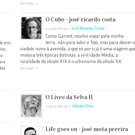
(ler mais...)
O Cubo - josé ricardo costa
»
»
José Ricardo Costa
2023-09-24
Como Garrett, resolvo viajar pela minha
terra, não para subir o Tejo, mas para descer 
ade em
viaduto rumo à avenida, o que só por si já é uma viagem qu
ios,
mistura três épocas distintas: a viril Idade Média, a
ão
ruralidade do século XIX e o urbanismo do século XX.
ara
tas
(ler mais...)
O Livro da Selva II
»
»
Hélder Dias
2023-09-06
Life goes on - josé mota pereira