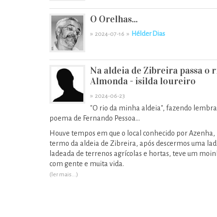
O Orelhas...
»
»
Hélder Dias
2024-07-16
Na aldeia de Zibreira passa o r
Almonda - isilda loureiro
»
2024-06-23
"O rio da minha aldeia", fazendo lembra
poema de Fernando Pessoa...
Houve tempos em que o local conhecido por Azenha,
termo da aldeia de Zibreira, após descermos uma lad
ladeada de terrenos agrícolas e hortas, teve um moi
com gente e muita vida.
(ler mais...)