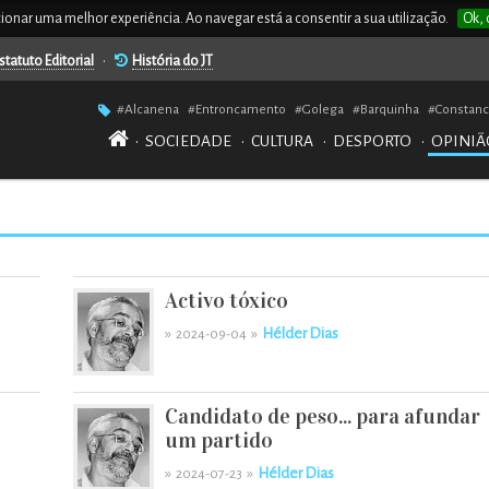
rcionar uma melhor experiência. Ao navegar está a consentir a sua utilização.
Ok, 
statuto Editorial
•
História do JT
#Alcanena
#Entroncamento
#Golega
#Barquinha
#Constanc
•
SOCIEDADE
•
CULTURA
•
DESPORTO
•
OPINIÃ
Activo tóxico
»
»
Hélder Dias
2024-09-04
Candidato de peso... para afundar
um partido
»
»
Hélder Dias
2024-07-23