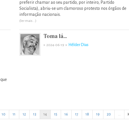
preferir chamar ao seu partido, por inteiro, Partido
Socialista), abriu-se um clamoroso protesto nos órgãos de
informação nacionais.
(ler mais...)
Toma lá...
»
»
Hélder Dias
2024-06-19
 que
10
11
12
13
14
15
16
17
18
19
20
...