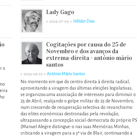
Lady Gago
»
»
Hélder Dias
2024-07-09
io
Cogitações por causa do 25 de
Novembro e dos avanços da
extrema-direita - antónio mário
santos
r o
»
»
António Mário Santos
2024-06-23
No momento em que do centro direita à direita radical,
 no
aproveitando a viragem das últimas eleições legislativas,
eira
se organizou uma associação de interesses para diminuir o
nho
25 de Abril, realçando o golpe militar do 25 de Novembro,
num crescendo de recuperação selectiva do revanchismo
das elites económicas destronadas pela revolução,
ultrapassando a concepção social-democrata do próprio P
(Manuel Alegre distingue-o nas suas Memórias Minhas,
criticando a viragem para a 3ª via de Blair, continuando a