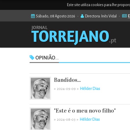
Este site utiliza cookies para lhe propo
Sábado, 08 Agosto 2026 •
Directora: Inês Vidal •
E
OPINIÃO
...
Bandidos...
»
»
Hélder Dias
2024-09-09
"Este é o meu novo filho"
»
»
Hélder Dias
2024-08-03