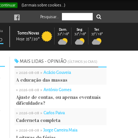
continuar.
(Ler mais sobre cookies...)
Pesquisar...
Dom.
Seg.
Ter.
ia
Torres Novas
32° / 18°
32° / 18°
33° / 18°
Hoje 35° / 20°
O
MAIS LIDAS - OPINIÃO
(ÚLTIMOS 30 DIAS)
»
»
Acácio Gouveia
2026-08-08
A educação das massas
»
»
António Gomes
2026-08-08
Ajuste de contas, ou apenas eventuais
dificuldades?
»
»
Carlos Paiva
2026-08-08
Caderneta completa
»
»
Jorge Carreira Maia
2026-08-08
Leituras de férias